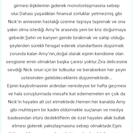
girmesi ilişkilerinin giderek monotonlaşmasına sebep
olur.Dahası yaşadıkları finansal zorluklar yetmezmiş gibi
Nick'in annesinin hastalığı üzerine taşraya taşınmak ve ona
yakın olma istediği Amy'le arasında yeni bir kriz doğurmaya
gebedir.Şehri ve kariyeri geride bırakmak ve sahip olduğu
şeylerden sürekli feragat ederek standartlarını düşürmek
zorunda kalan Amy'nin,doğal olarak eşinin kendisine olan
sevgisine emin olmaktan başka çaresi yoktur.Zira delicesine
sevdiği Nick onun için bir tutkudur ve beraberken her şeyin
üstesinden gelebileceklerini düşünmektedir...
Eşinin kaybolmasının ardından neredeyse bir hafta geçmesi
ve hala soruşturmada mesafe kat edememeleri en çok da
Nick'in hayatını alt üst etmektedir.Hemen her kanalda Amy
gibi muhteşem bir kadını öldürmekle suçlanan ve medya
baskısından ötürü dedektiflerin de özel hayatını allak bullak
etmesi giderek yalnızlaşmasına sebep olmaktadır.Eşini