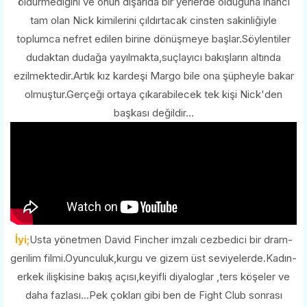
öldürmediğini ve onun dışarıda bir yerlerde olduğuna inancı
tam olan Nick kimilerini çıldırtacak cinsten sakinliğiyle
toplumca nefret edilen birine dönüşmeye başlar.Söylentiler
dudaktan dudağa yayılmakta,suçlayıcı bakışların altında
ezilmektedir.Artık kız kardeşi Margo bile ona şüpheyle bakar
olmuştur.Gerçeği ortaya çıkarabilecek tek kişi Nick'den
başkası değildir...
İyi;
Usta yönetmen David Fincher imzalı cezbedici bir dram-
gerilim filmi.Oyunculuk,kurgu ve gizem üst seviyelerde.Kadın-
erkek ilişkisine bakış açısı,keyifli diyaloglar ,ters köşeler ve
daha fazlası...Pek çokları gibi ben de Fight Club sonrası