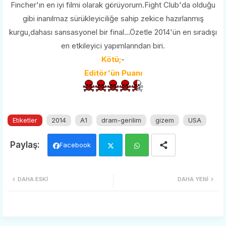
Fincher'ın en iyi filmi olarak görüyorum.Fight Club'da olduğu
gibi inanılmaz sürükleyiciliğe sahip zekice hazırlanmış
kurgu,dahası sansasyonel bir final...Özetle 2014'ün en sıradışı
en etkileyici yapımlarından biri.
Kötü;
-
Editör'ün Puanı
Etiketler
2014
A1
dram-gerilim
gizem
USA
Facebook
Twi
Wh
DAHA ESKI
DAHA YENI
tter
ats
app