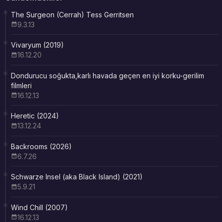
The Surgeon (Cerrah) Tess Gerritsen
9.3.13
Vivaryum (2019)
16.12.20
Dondurucu soğukta,karlı havada geçen en iyi korku-gerilim
filmleri
16.12.13
Heretic (2024)
13.12.24
Backrooms (2026)
6.7.26
Schwarze Insel (aka Black Island) (2021)
5.9.21
Wind Chill (2007)
16.12.13