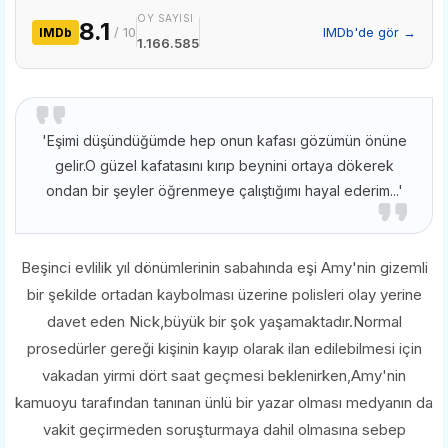
OY SAYISI
8.1
/ 10
IMDb'de gör →
IMDb
1.166.585
'Eşimi düşündüğümde hep onun kafası gözümün önüne
gelir.O güzel kafatasını kırıp beynini ortaya dökerek
ondan bir şeyler öğrenmeye çalıştığımı hayal ederim...'
Beşinci evlilik yıl dönümlerinin sabahında eşi Amy'nin gizemli
bir şekilde ortadan kaybolması üzerine polisleri olay yerine
davet eden Nick,büyük bir şok yaşamaktadır.Normal
prosedürler gereği kişinin kayıp olarak ilan edilebilmesi için
vakadan yirmi dört saat geçmesi beklenirken,Amy'nin
kamuoyu tarafından tanınan ünlü bir yazar olması medyanın da
vakit geçirmeden soruşturmaya dahil olmasına sebep