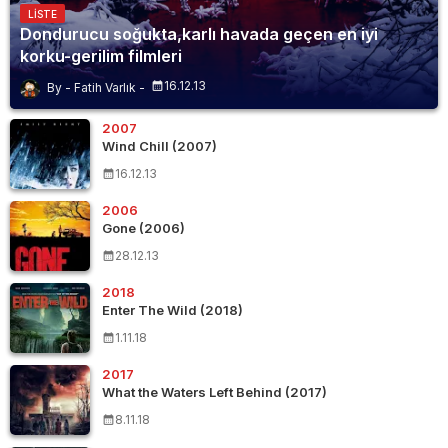
LISTE
Dondurucu soğukta,karlı havada geçen en iyi
korku-gerilim filmleri
16.12.13
Fatih Varlık
2007
Wind Chill (2007)
16.12.13
2006
Gone (2006)
28.12.13
2018
Enter The Wild (2018)
1.11.18
2017
What the Waters Left Behind (2017)
8.11.18