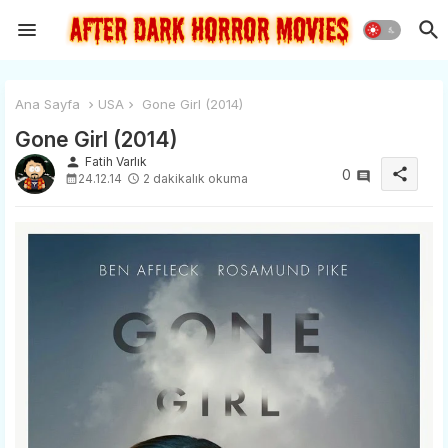
Ana Sayfa
USA
Gone Girl (2014)
Gone Girl (2014)
person
Fatih Varlık
share
0
24.12.14
2 dakikalık okuma