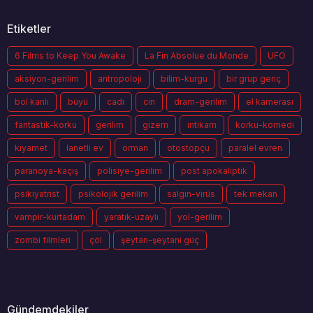
Etiketler
6 Films to Keep You Awake
La Fin Absolue du Monde
UFO
aksiyon-gerilim
antropoloji
bilim-kurgu
bir grup genç
bol kanlı
büyü
cadı
cin
dram-gerilim
el kamerası
fantastik-korku
gerilim
gizem
intikam
korku-komedi
kıyamet
lanetli ev
orman
otostopçu
paralel evren
paranoya-kaçış
polisiye-gerilim
post apokaliptik
psikiyatrist
psikolojik gerilim
salgın-virüs
tek mekan
vampir-kurtadam
yaratık-uzaylı
yol-gerilim
zombi filmleri
çöl
şeytan-şeytani güç
Gündemdekiler