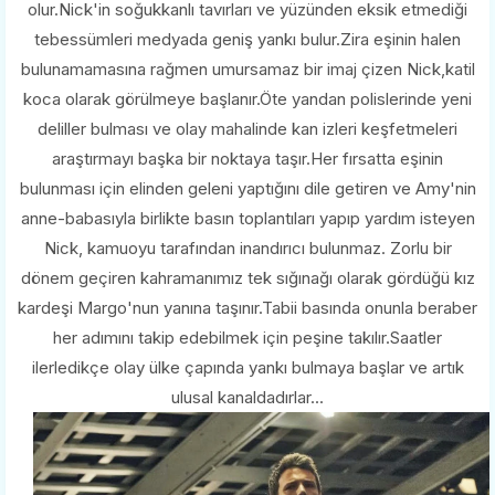
olur.Nick'in soğukkanlı tavırları ve yüzünden eksik etmediği
tebessümleri medyada geniş yankı bulur.Zira eşinin halen
bulunamamasına rağmen umursamaz bir imaj çizen Nick,katil
koca olarak görülmeye başlanır.Öte yandan polislerinde yeni
deliller bulması ve olay mahalinde kan izleri keşfetmeleri
araştırmayı başka bir noktaya taşır.Her fırsatta eşinin
bulunması için elinden geleni yaptığını dile getiren ve Amy'nin
anne-babasıyla birlikte basın toplantıları yapıp yardım isteyen
Nick, kamuoyu tarafından inandırıcı bulunmaz. Zorlu bir
dönem geçiren kahramanımız tek sığınağı olarak gördüğü kız
kardeşi Margo'nun yanına taşınır.Tabii basında onunla beraber
her adımını takip edebilmek için peşine takılır.Saatler
ilerledikçe olay ülke çapında yankı bulmaya başlar ve artık
ulusal kanaldadırlar...