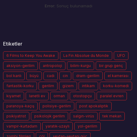
Error:
Sonuç bulunamadı
Etiketler
6 Films to Keep You Awake
La Fin Absolue du Monde
UFO
aksiyon-gerilim
antropoloji
bilim-kurgu
bir grup genç
bol kanlı
büyü
cadı
cin
dram-gerilim
el kamerası
fantastik-korku
gerilim
gizem
intikam
korku-komedi
kıyamet
lanetli ev
orman
otostopçu
paralel evren
paranoya-kaçış
polisiye-gerilim
post apokaliptik
psikiyatrist
psikolojik gerilim
salgın-virüs
tek mekan
vampir-kurtadam
yaratık-uzaylı
yol-gerilim
zombi filmleri
çöl
şeytan-şeytani güç