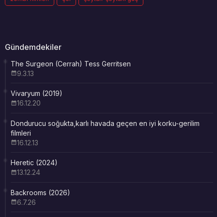
Gündemdekiler
The Surgeon (Cerrah) Tess Gerritsen
9.3.13
Vivaryum (2019)
16.12.20
Dondurucu soğukta,karlı havada geçen en iyi korku-gerilim
filmleri
16.12.13
Heretic (2024)
13.12.24
Backrooms (2026)
6.7.26