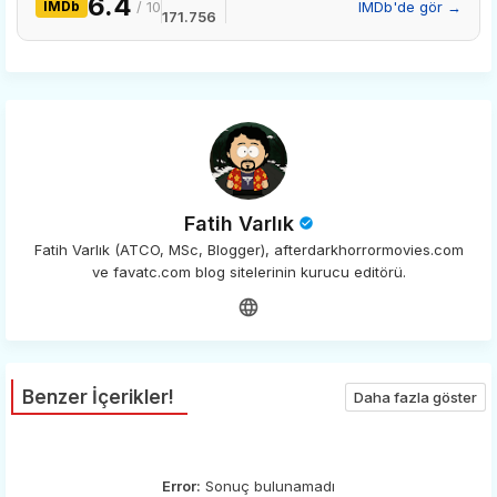
6.4
IMDb
/ 10
IMDb'de gör →
171.756
Fatih Varlık
Fatih Varlık (ATCO, MSc, Blogger), afterdarkhorrormovies.com
ve favatc.com blog sitelerinin kurucu editörü.
Benzer İçerikler!
Daha fazla göster
Error:
Sonuç bulunamadı