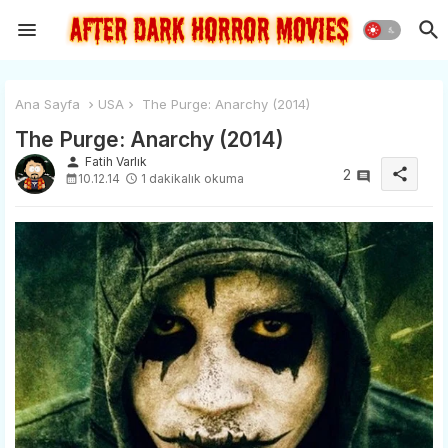
Ana Sayfa
USA
The Purge: Anarchy (2014)
The Purge: Anarchy (2014)
person
Fatih Varlık
share
2
10.12.14
1 dakikalık okuma