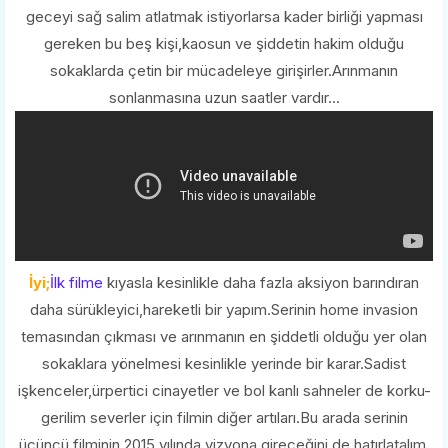
geceyi sağ salim atlatmak istiyorlarsa kader birliği yapması
gereken bu beş kişi,kaosun ve şiddetin hakim olduğu
sokaklarda çetin bir mücadeleye girişirler.Arınmanın
sonlanmasına uzun saatler vardır...
İyi;
İlk filme
kıyasla kesinlikle daha fazla aksiyon barındıran
daha sürükleyici,hareketli bir yapım.Serinin home invasion
temasından çıkması ve arınmanın en şiddetli olduğu yer olan
sokaklara yönelmesi kesinlikle yerinde bir karar.Sadist
işkenceler,ürpertici cinayetler ve bol kanlı sahneler de korku-
gerilim severler için filmin diğer artıları.Bu arada serinin
üçüncü filminin 2015 yılında vizyona gireceğini de hatırlatalım.