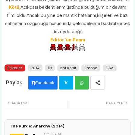
Kötü;
Açıkçası beklentilerim üstünde bulduğum bir devam
filmi oldu.Ancak bu yine de mantık hatalarını,klişeleri ve bazı
sahnelerin özgünlüğü hususunda çekincelerimi bastırabilecek
düzeyde değil.
Editör'ün Puanı
Etiketler
2014
B1
bol kanlı
Fransa
USA
Facebook
Twi
Wh
DAHA ESKI
DAHA YENI
tter
ats
app
The Purge: Anarchy (2014)
OY SAYISI