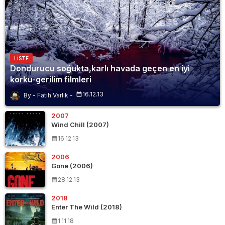
LISTE
Dondurucu soğukta,karlı havada geçen en iyi
korku-gerilim filmleri
16.12.13
Fatih Varlık
2007
Wind Chill (2007)
16.12.13
2006
Gone (2006)
28.12.13
2018
Enter The Wild (2018)
1.11.18