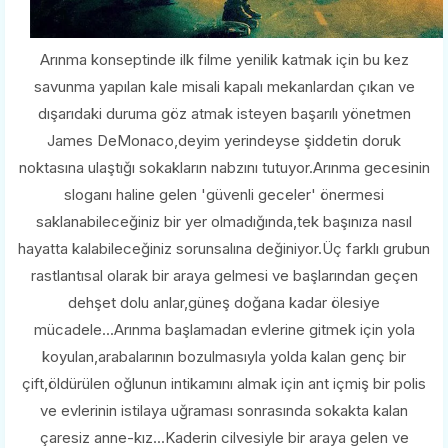
Arınma konseptinde ilk filme yenilik katmak için bu kez
savunma yapılan kale misali kapalı mekanlardan çıkan ve
dışarıdaki duruma göz atmak isteyen başarılı yönetmen
James DeMonaco,deyim yerindeyse şiddetin doruk
noktasına ulaştığı sokakların nabzını tutuyor.Arınma gecesinin
sloganı haline gelen 'güvenli geceler' önermesi
saklanabileceğiniz bir yer olmadığında,tek başınıza nasıl
hayatta kalabileceğiniz sorunsalına değiniyor.Üç farklı grubun
rastlantısal olarak bir araya gelmesi ve başlarından geçen
dehşet dolu anlar,güneş doğana kadar ölesiye
mücadele...Arınma başlamadan evlerine gitmek için yola
koyulan,arabalarının bozulmasıyla yolda kalan genç bir
çift,öldürülen oğlunun intikamını almak için ant içmiş bir polis
ve evlerinin istilaya uğraması sonrasında sokakta kalan
çaresiz anne-kız...Kaderin cilvesiyle bir araya gelen ve