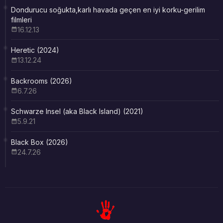
Dondurucu soğukta,karlı havada geçen en iyi korku-gerilim
filmleri
16.12.13
Heretic (2024)
13.12.24
Backrooms (2026)
6.7.26
Schwarze Insel (aka Black Island) (2021)
5.9.21
Black Box (2026)
24.7.26