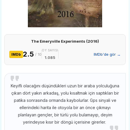
The Emeryville Experiments (2016)
OY SAYISI
2.5
/ 10
IMDb'de gör →
IMDb
1.085
Keyifli olacağını düşündükleri uzun bir araba yolculuğuna
çıkan dört yakın arkadaş, yolu kısaltmak için saptıkları bir
patika sonrasında ormanda kaybolurlar. Gps sinyali ve
ellerindeki harita ile otoyola bir an önce çıkmayı
planlayan gençler, bir türlü yolu bulamayıp, deyim
yerindeyse kısır bir döngü içerisine girerler.