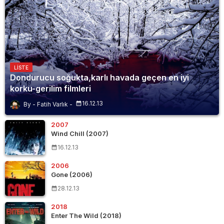
LISTE
Dondurucu soğukta,karlı havada geçen en iyi
korku-gerilim filmleri
16.12.13
Fatih Varlık
2007
Wind Chill (2007)
16.12.13
2006
Gone (2006)
28.12.13
2018
Enter The Wild (2018)