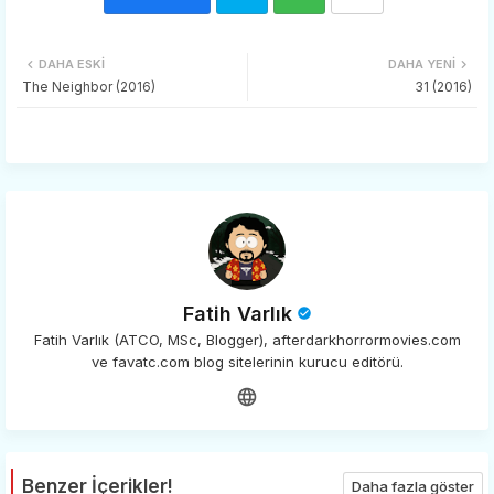
Twi
Wh
DAHA ESKI
DAHA YENI
tter
ats
The Neighbor (2016)
31 (2016)
app
Fatih Varlık
Fatih Varlık (ATCO, MSc, Blogger), afterdarkhorrormovies.com
ve favatc.com blog sitelerinin kurucu editörü.
Benzer İçerikler!
Daha fazla göster