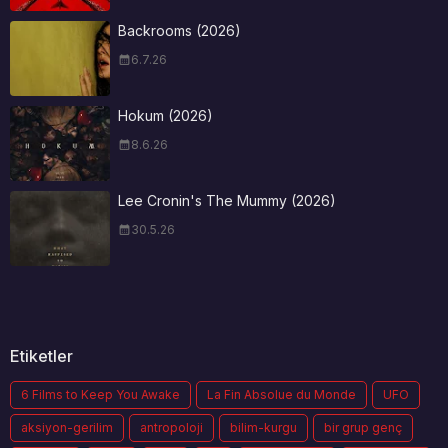
Backrooms (2026)
6.7.26
Hokum (2026)
8.6.26
Lee Cronin's The Mummy (2026)
30.5.26
Etiketler
6 Films to Keep You Awake
La Fin Absolue du Monde
UFO
aksiyon-gerilim
antropoloji
bilim-kurgu
bir grup genç