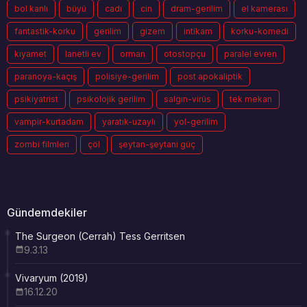
bol kanlı
büyü
cadı
cin
dram-gerilim
el kamerası
fantastik-korku
gerilim
gizem
intikam
korku-komedi
kıyamet
lanetli ev
orman
otostopçu
paralel evren
paranoya-kaçış
polisiye-gerilim
post apokaliptik
psikiyatrist
psikolojik gerilim
salgın-virüs
tek mekan
vampir-kurtadam
yaratık-uzaylı
yol-gerilim
zombi filmleri
çöl
şeytan-şeytani güç
Gündemdekiler
The Surgeon (Cerrah) Tess Gerritsen
9.3.13
Vivaryum (2019)
16.12.20