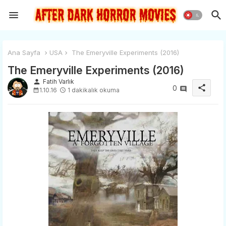
Ana Sayfa
USA
The Emeryville Experiments (2016)
The Emeryville Experiments (2016)
person
Fatih Varlık
share
0
1.10.16
1 dakikalık okuma