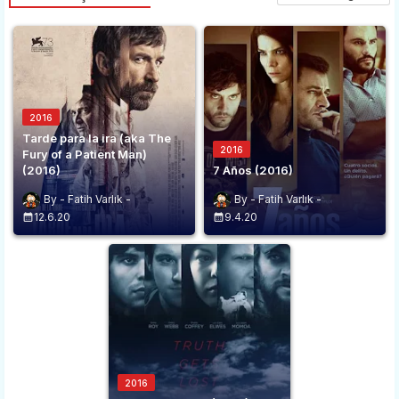
2016
Tarde para la ira (aka The
2016
Fury of a Patient Man)
(2016)
7 Años (2016)
Fatih Varlık
Fatih Varlık
12.6.20
9.4.20
2016