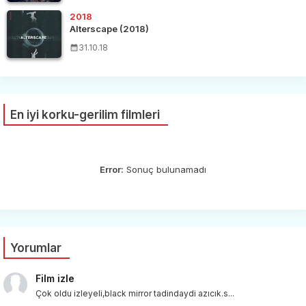
2018
Alterscape (2018)
31.10.18
En iyi korku-gerilim filmleri
Error:
Sonuç bulunamadı
Yorumlar
Film izle
Çok oldu izleyeli,black mirror tadindaydi azıcık.s...