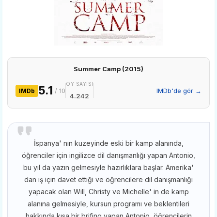
Summer Camp (2015)
OY SAYISI
5.1
/ 10
IMDb'de gör →
IMDb
4.242
İspanya' nın kuzeyinde eski bir kamp alanında,
öğrenciler için ingilizce dil danışmanlığı yapan Antonio,
bu yıl da yazın gelmesiyle hazırlıklara başlar. Amerika'
dan iş için davet ettiği ve öğrencilere dil danışmanlığı
yapacak olan Will, Christy ve Michelle' in de kamp
alanına gelmesiyle, kursun programı ve beklentileri
hakkında kısa bir brifing yapan Antonio, öğrencilerin