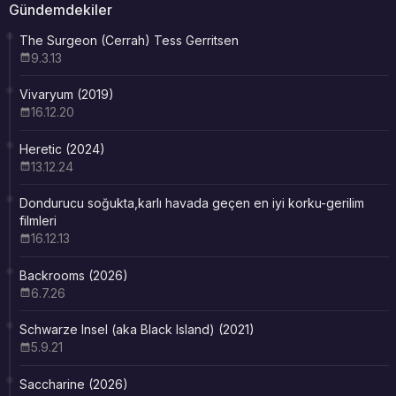
Gündemdekiler
The Surgeon (Cerrah) Tess Gerritsen
9.3.13
Vivaryum (2019)
16.12.20
Heretic (2024)
13.12.24
Dondurucu soğukta,karlı havada geçen en iyi korku-gerilim
filmleri
16.12.13
Backrooms (2026)
6.7.26
Schwarze Insel (aka Black Island) (2021)
5.9.21
Saccharine (2026)