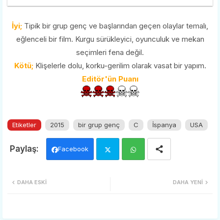
İyi;
Tipik bir grup genç ve başlarından geçen olaylar temalı,
eğlenceli bir film. Kurgu sürükleyici, oyunculuk ve mekan
seçimleri fena değil.
Kötü;
Klişelerle dolu, korku-gerilim olarak vasat bir yapım.
Editör'ün Puanı
Etiketler
2015
bir grup genç
C
İspanya
USA
Facebook
Twi
Wh
DAHA ESKI
DAHA YENI
tter
ats
app