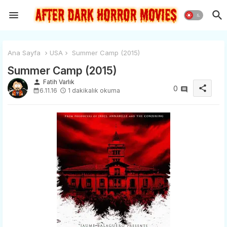
Ana Sayfa
USA
Summer Camp (2015)
Summer Camp (2015)
person
Fatih Varlık
share
0
6.11.16
1 dakikalık okuma