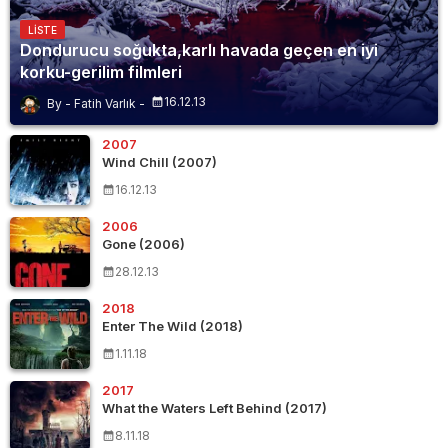
LISTE
Dondurucu soğukta,karlı havada geçen en iyi
korku-gerilim filmleri
16.12.13
Fatih Varlık
2007
Wind Chill (2007)
16.12.13
2006
Gone (2006)
28.12.13
2018
Enter The Wild (2018)
1.11.18
2017
What the Waters Left Behind (2017)
8.11.18