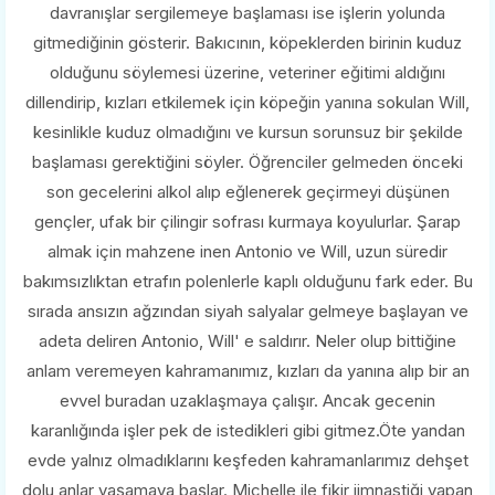
davranışlar sergilemeye başlaması ise işlerin yolunda
gitmediğinin gösterir. Bakıcının, köpeklerden birinin kuduz
olduğunu söylemesi üzerine, veteriner eğitimi aldığını
dillendirip, kızları etkilemek için köpeğin yanına sokulan Will,
kesinlikle kuduz olmadığını ve kursun sorunsuz bir şekilde
başlaması gerektiğini söyler. Öğrenciler gelmeden önceki
son gecelerini alkol alıp eğlenerek geçirmeyi düşünen
gençler, ufak bir çilingir sofrası kurmaya koyulurlar. Şarap
almak için mahzene inen Antonio ve Will, uzun süredir
bakımsızlıktan etrafın polenlerle kaplı olduğunu fark eder. Bu
sırada ansızın ağzından siyah salyalar gelmeye başlayan ve
adeta deliren Antonio, Will' e saldırır. Neler olup bittiğine
anlam veremeyen kahramanımız, kızları da yanına alıp bir an
evvel buradan uzaklaşmaya çalışır. Ancak gecenin
karanlığında işler pek de istedikleri gibi gitmez.Öte yandan
evde yalnız olmadıklarını keşfeden kahramanlarımız dehşet
dolu anlar yaşamaya başlar. Michelle ile fikir jimnastiği yapan