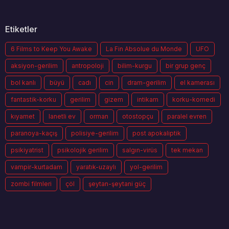
Etiketler
6 Films to Keep You Awake
La Fin Absolue du Monde
UFO
aksiyon-gerilim
antropoloji
bilim-kurgu
bir grup genç
bol kanlı
büyü
cadı
cin
dram-gerilim
el kamerası
fantastik-korku
gerilim
gizem
intikam
korku-komedi
kıyamet
lanetli ev
orman
otostopçu
paralel evren
paranoya-kaçış
polisiye-gerilim
post apokaliptik
psikiyatrist
psikolojik gerilim
salgın-virüs
tek mekan
vampir-kurtadam
yaratık-uzaylı
yol-gerilim
zombi filmleri
çöl
şeytan-şeytani güç