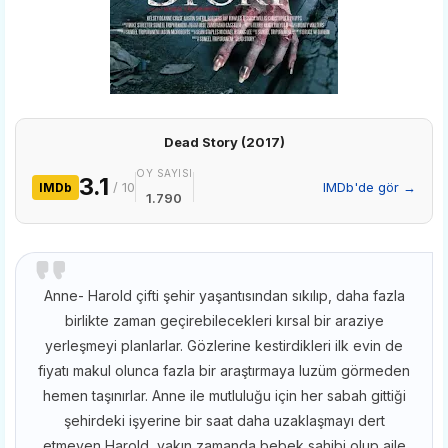
Dead Story (2017)
OY SAYISI
3.1
/ 10
IMDb'de gör →
IMDb
1.790
Anne- Harold çifti şehir yaşantısından sıkılıp, daha fazla
birlikte zaman geçirebilecekleri kırsal bir araziye
yerleşmeyi planlarlar. Gözlerine kestirdikleri ilk evin de
fiyatı makul olunca fazla bir araştırmaya luzüm görmeden
hemen taşınırlar. Anne ile mutluluğu için her sabah gittiği
şehirdeki işyerine bir saat daha uzaklaşmayı dert
etmeyen Harold, yakın zamanda bebek sahibi olup aile