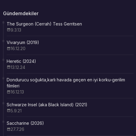
Gündemdekiler
The Surgeon (Cerrah) Tess Gerritsen
9.3.13
Vivaryum (2019)
16.12.20
Heretic (2024)
13.12.24
Dondurucu soğukta,karlı havada geçen en iyi korku-gerilim
filmleri
16.12.13
Schwarze Insel (aka Black Island) (2021)
5.9.21
Saccharine (2026)
27.7.26