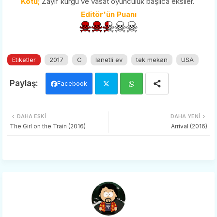
Kötü;
Zayıf kurgu ve vasat oyunculuk başlıca eksiler.
Editör'ün Puanı
Etiketler
2017
C
lanetli ev
tek mekan
USA
Facebook
Twi
Wh
DAHA ESKI
DAHA YENI
tter
ats
The Girl on the Train (2016)
Arrival (2016)
app