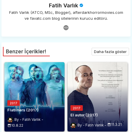
Fatih Varlık
Fatih Varlık (ATCO, MSc, Blogger), afterdarkhorrormovies.com
ve favatc.com blog sitelerinin kurucu editörü.
Benzer İçerikler!
Daha fazla göster
2017
2017
Flatliners (2017)
El autor (2017)
Fatih Varlık
11.3.21
Fatih Varlık
10.8.22