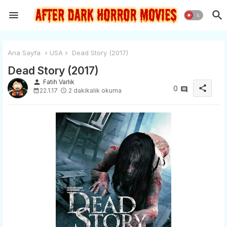
Ana Sayfa
USA
Dead Story (2017)
Dead Story (2017)
person
Fatih Varlık
share
0
22.1.17
2 dakikalık okuma