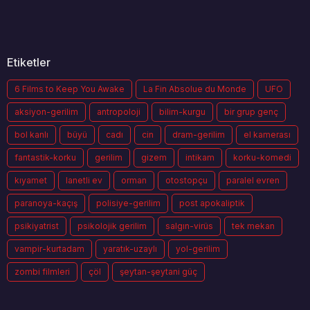
Etiketler
6 Films to Keep You Awake
La Fin Absolue du Monde
UFO
aksiyon-gerilim
antropoloji
bilim-kurgu
bir grup genç
bol kanlı
büyü
cadı
cin
dram-gerilim
el kamerası
fantastik-korku
gerilim
gizem
intikam
korku-komedi
kıyamet
lanetli ev
orman
otostopçu
paralel evren
paranoya-kaçış
polisiye-gerilim
post apokaliptik
psikiyatrist
psikolojik gerilim
salgın-virüs
tek mekan
vampir-kurtadam
yaratık-uzaylı
yol-gerilim
zombi filmleri
çöl
şeytan-şeytani güç