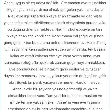
Anne, uygun bir eş adayı değildir. Öte yandan eve taşındıkları
ilk gün, çiftimize yardımcı olmak için gelen yakın arkadaşları
Niel, evle ilgili ürpertici hikayeler anlatmakta ve geçmişte
yaşanan bir takım çözülemeyen kanlı cinayetlerin burada vuku
bulduğunu dillendirmektedir. Niel' in alkol etkisiyle bu tarz
hikayeler anlatıp kendilerini korkutmaya çalıştığını düşünen
genç çiftimiz ise bu durumu pek de önemsemez. Harold' ın iş
için sabahın erken saatlerinde evden ayrılmasıyla, tek başına
kalan ve etrafı kolaçan etmeye karar veren Anne, aynı
zamanda fotoğraflar çekerek zaman geçirmeyi ummaktadır.
Eve döndüğünde ise bir takım garip sesler ve gürültüler
duyan kahramanımız, bazı eşyaların yerlerinin değiştiğine şahit
olur. Büyük bir panik yaşayan ve hemen Harold' ı arayan
Anne, evde bir şeylerin yolunda gitmediği ve yalnız
olmadıkları kanısı varır. Tam yeni bir düzen kurmuşken ve
işinde terfiye yaklaşmışken, Anne' ın yeni eve taşınma
stresinden dolayı bu tarz yanılsamalar yaşadığını düşünen