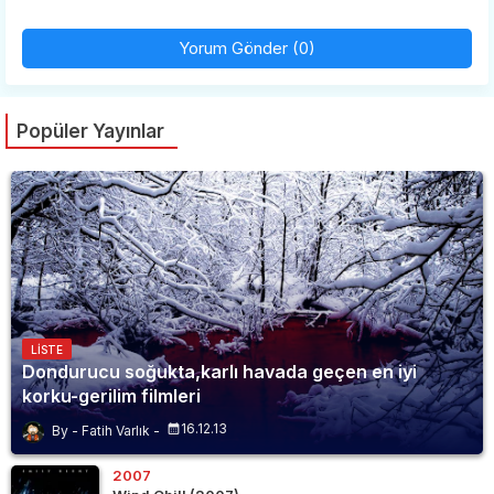
Yorum Gönder (0)
Popüler Yayınlar
LISTE
Dondurucu soğukta,karlı havada geçen en iyi
korku-gerilim filmleri
16.12.13
Fatih Varlık
2007