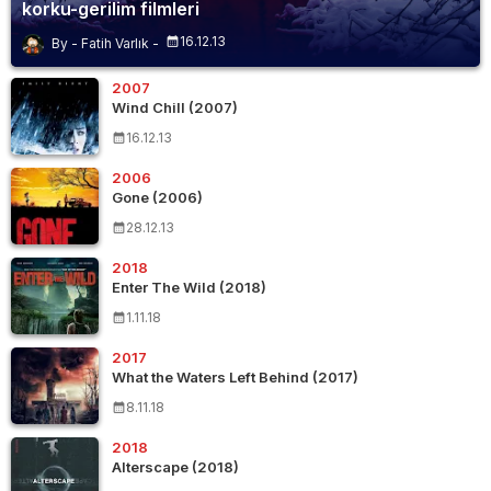
korku-gerilim filmleri
16.12.13
Fatih Varlık
2007
Wind Chill (2007)
16.12.13
2006
Gone (2006)
28.12.13
2018
Enter The Wild (2018)
1.11.18
2017
What the Waters Left Behind (2017)
8.11.18
2018
Alterscape (2018)