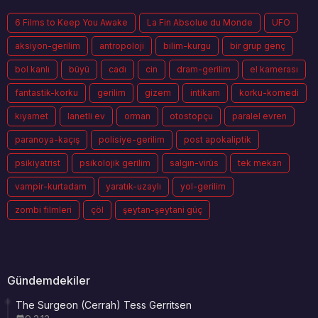
6 Films to Keep You Awake
La Fin Absolue du Monde
UFO
aksiyon-gerilim
antropoloji
bilim-kurgu
bir grup genç
bol kanlı
büyü
cadı
cin
dram-gerilim
el kamerası
fantastik-korku
gerilim
gizem
intikam
korku-komedi
kıyamet
lanetli ev
orman
otostopçu
paralel evren
paranoya-kaçış
polisiye-gerilim
post apokaliptik
psikiyatrist
psikolojik gerilim
salgın-virüs
tek mekan
vampir-kurtadam
yaratık-uzaylı
yol-gerilim
zombi filmleri
çöl
şeytan-şeytani güç
Gündemdekiler
The Surgeon (Cerrah) Tess Gerritsen