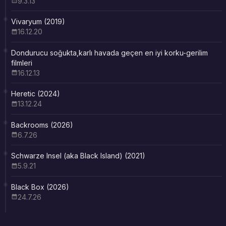
9.3.13
Vivaryum (2019)
16.12.20
Dondurucu soğukta,karlı havada geçen en iyi korku-gerilim
filmleri
16.12.13
Heretic (2024)
13.12.24
Backrooms (2026)
6.7.26
Schwarze Insel (aka Black Island) (2021)
5.9.21
Black Box (2026)
24.7.26