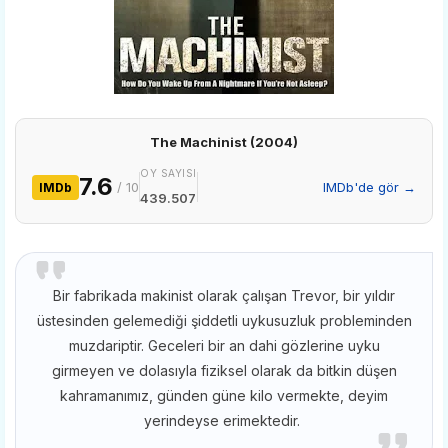
The Machinist (2004)
OY SAYISI
7.6
/ 10
IMDb'de gör →
IMDb
439.507
Bir fabrikada makinist olarak çalışan Trevor, bir yıldır
üstesinden gelemediği şiddetli uykusuzluk probleminden
muzdariptir. Geceleri bir an dahi gözlerine uyku
girmeyen ve dolasıyla fiziksel olarak da bitkin düşen
kahramanımız, günden güne kilo vermekte, deyim
yerindeyse erimektedir.