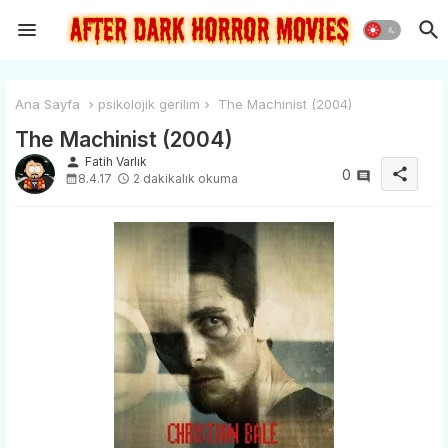
Ana Sayfa
psikolojik gerilim
The Machinist (2004)
The Machinist (2004)
person
Fatih Varlık
share
0
8.4.17
2 dakikalık okuma