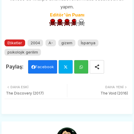
yapım.
Editör'ün Puanı
Etiketler
2004
A-
gizem
İspanya
psikolojik gerilim
Facebook
Twi
Wh
DAHA ESKI
DAHA YENI
tter
ats
The Discovery (2017)
The Void (2016)
app