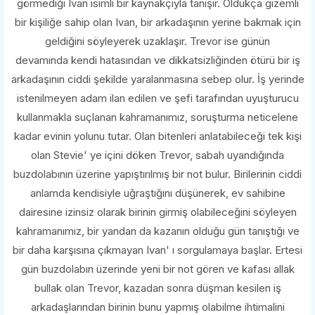
görmediği Ivan isimli bir kaynakçıyla tanışır. Oldukça gizemli
bir kişiliğe sahip olan Ivan, bir arkadaşının yerine bakmak için
geldiğini söyleyerek uzaklaşır. Trevor ise günün
devamında kendi hatasından ve dikkatsizliğinden ötürü bir iş
arkadaşının ciddi şekilde yaralanmasına sebep olur. İş yerinde
istenilmeyen adam ilan edilen ve şefi tarafından uyuşturucu
kullanmakla suçlanan kahramanımız, soruşturma neticelene
kadar evinin yolunu tutar. Olan bitenleri anlatabileceği tek kişi
olan Stevie' ye içini döken Trevor, sabah uyandığında
buzdolabının üzerine yapıştırılmış bir not bulur. Birilerinin ciddi
anlamda kendisiyle uğraştığını düşünerek, ev sahibine
dairesine izinsiz olarak birinin girmiş olabileceğini söyleyen
kahramanımız, bir yandan da kazanın olduğu gün tanıştığı ve
bir daha karşısına çıkmayan Ivan' ı sorgulamaya başlar. Ertesi
gün buzdolabın üzerinde yeni bir not gören ve kafası allak
bullak olan Trevor, kazadan sonra düşman kesilen iş
arkadaşlarından birinin bunu yapmış olabilme ihtimalini