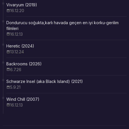
Vivaryum (2019)
16.12.20
Dondurucu soğukta,karlı havada geçen en iyi korku-gerilim
filmleri
16.12.13
Heretic (2024)
13.12.24
Backrooms (2026)
6.7.26
Schwarze Insel (aka Black Island) (2021)
5.9.21
Wind Chill (2007)
16.12.13