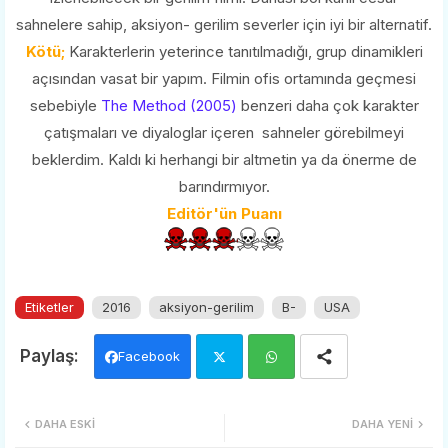
sahnelere sahip, aksiyon- gerilim severler için iyi bir alternatif.
Kötü;
Karakterlerin yeterince tanıtılmadığı, grup dinamikleri
açısından vasat bir yapım. Filmin ofis ortamında geçmesi
sebebiyle
The Method (2005)
benzeri daha çok karakter
çatışmaları ve diyaloglar içeren sahneler görebilmeyi
beklerdim. Kaldı ki herhangi bir altmetin ya da önerme de
barındırmıyor.
Editör'ün Puanı
Etiketler
2016
aksiyon-gerilim
B-
USA
Facebook
Twi
Wh
DAHA ESKI
DAHA YENI
tter
ats