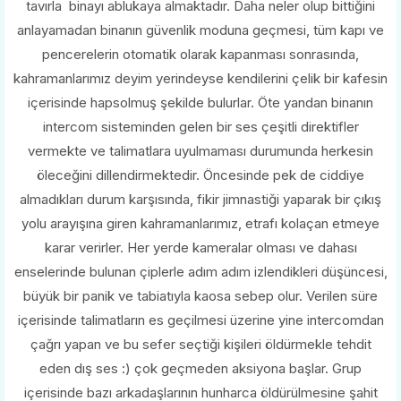
tavırla binayı ablukaya almaktadır. Daha neler olup bittiğini
anlayamadan binanın güvenlik moduna geçmesi, tüm kapı ve
pencerelerin otomatik olarak kapanması sonrasında,
kahramanlarımız deyim yerindeyse kendilerini çelik bir kafesin
içerisinde hapsolmuş şekilde bulurlar. Öte yandan binanın
intercom sisteminden gelen bir ses çeşitli direktifler
vermekte ve talimatlara uyulmaması durumunda herkesin
öleceğini dillendirmektedir. Öncesinde pek de ciddiye
almadıkları durum karşısında, fikir jimnastiği yaparak bir çıkış
yolu arayışına giren kahramanlarımız, etrafı kolaçan etmeye
karar verirler. Her yerde kameralar olması ve dahası
enselerinde bulunan çiplerle adım adım izlendikleri düşüncesi,
büyük bir panik ve tabiatıyla kaosa sebep olur. Verilen süre
içerisinde talimatların es geçilmesi üzerine yine intercomdan
çağrı yapan ve bu sefer seçtiği kişileri öldürmekle tehdit
eden dış ses :) çok geçmeden aksiyona başlar. Grup
içerisinde bazı arkadaşlarının hunharca öldürülmesine şahit