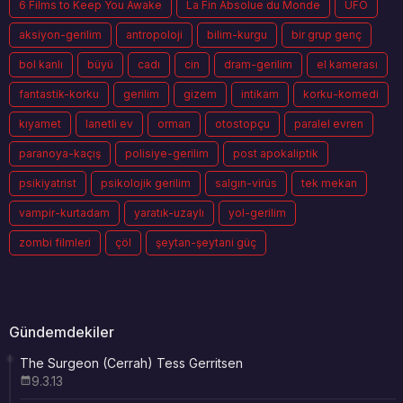
6 Films to Keep You Awake
La Fin Absolue du Monde
UFO
aksiyon-gerilim
antropoloji
bilim-kurgu
bir grup genç
bol kanlı
büyü
cadı
cin
dram-gerilim
el kamerası
fantastik-korku
gerilim
gizem
intikam
korku-komedi
kıyamet
lanetli ev
orman
otostopçu
paralel evren
paranoya-kaçış
polisiye-gerilim
post apokaliptik
psikiyatrist
psikolojik gerilim
salgın-virüs
tek mekan
vampir-kurtadam
yaratık-uzaylı
yol-gerilim
zombi filmleri
çöl
şeytan-şeytani güç
Gündemdekiler
The Surgeon (Cerrah) Tess Gerritsen
9.3.13