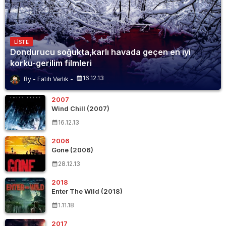
LISTE
Dondurucu soğukta,karlı havada geçen en iyi
korku-gerilim filmleri
16.12.13
Fatih Varlık
2007
Wind Chill (2007)
16.12.13
2006
Gone (2006)
28.12.13
2018
Enter The Wild (2018)
1.11.18
2017