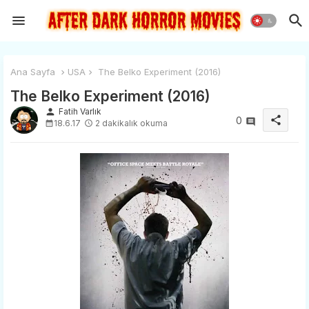
Ana Sayfa
USA
The Belko Experiment (2016)
The Belko Experiment (2016)
person
Fatih Varlık
share
0
18.6.17
2 dakikalık okuma