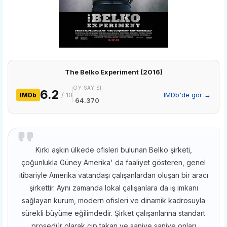
The Belko Experiment (2016)
OY SAYISI
6.2
/ 10
IMDb'de gör →
IMDb
64.370
Kırkı aşkın ülkede ofisleri bulunan Belko şirketi,
çoğunlukla Güney Amerika' da faaliyet gösteren, genel
itibariyle Amerika vatandaşı çalışanlardan oluşan bir aracı
şirkettir. Aynı zamanda lokal çalışanlara da iş imkanı
sağlayan kurum, modern ofisleri ve dinamik kadrosuyla
sürekli büyüme eğilimdedir. Şirket çalışanlarına standart
prosedür olarak çip takan ve saniye saniye onları