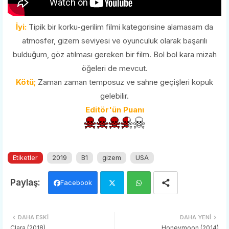
İyi:
Tipik bir korku-gerilim filmi kategorisine alamasam da
atmosfer, gizem seviyesi ve oyunculuk olarak başarılı
bulduğum, göz atılması gereken bir film. Bol bol kara mizah
öğeleri de mevcut.
Kötü;
Zaman zaman temposuz ve sahne geçişleri kopuk
gelebilir.
Editör'ün Puanı
Etiketler
2019
B1
gizem
USA
Facebook
Twi
Wh
DAHA ESKI
DAHA YENI
tter
ats
Clara (2018)
Honeymoon (2014)