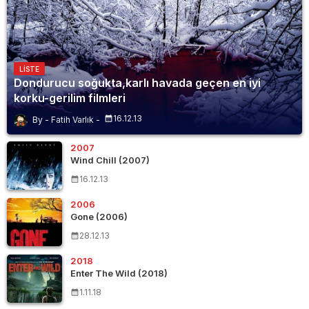
LISTE
Dondurucu soğukta,karlı havada geçen en iyi
korku-gerilim filmleri
16.12.13
Fatih Varlık
2007
Wind Chill (2007)
16.12.13
2006
Gone (2006)
28.12.13
2018
Enter The Wild (2018)
1.11.18