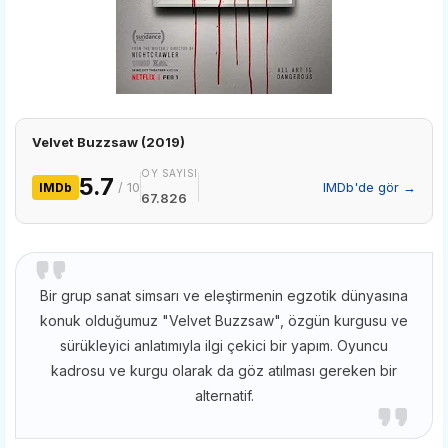
Velvet Buzzsaw (2019)
OY SAYISI
5.7
/ 10
IMDb'de gör →
IMDb
67.826
Bir grup sanat simsarı ve eleştirmenin egzotik dünyasına
konuk olduğumuz "Velvet Buzzsaw", özgün kurgusu ve
sürükleyici anlatımıyla ilgi çekici bir yapım. Oyuncu
kadrosu ve kurgu olarak da göz atılması gereken bir
alternatif.