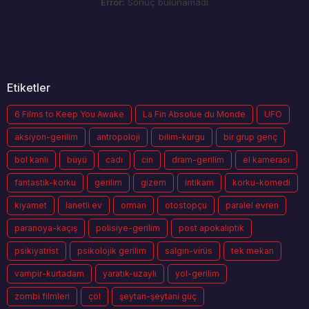
Error:
Sonuç bulunamadı
Etiketler
6 Films to Keep You Awake
La Fin Absolue du Monde
UFO
aksiyon-gerilim
antropoloji
bilim-kurgu
bir grup genç
bol kanlı
büyü
cadı
cin
dram-gerilim
el kamerası
fantastik-korku
gerilim
gizem
intikam
korku-komedi
kıyamet
lanetli ev
orman
otostopçu
paralel evren
paranoya-kaçış
polisiye-gerilim
post apokaliptik
psikiyatrist
psikolojik gerilim
salgın-virüs
tek mekan
vampir-kurtadam
yaratık-uzaylı
yol-gerilim
zombi filmleri
çöl
şeytan-şeytani güç