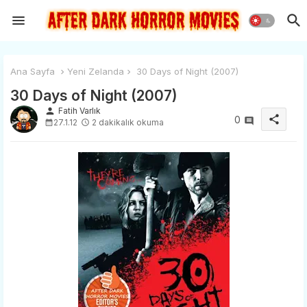
Ana Sayfa
Yeni Zelanda
30 Days of Night (2007)
30 Days of Night (2007)
person
Fatih Varlık
share
0
27.1.12
2 dakikalık okuma