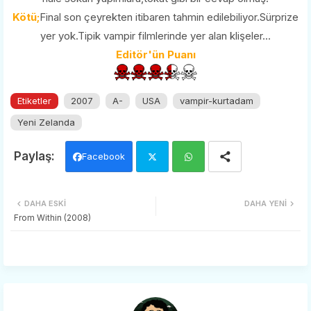
Kötü;
Final son çeyrekten itibaren tahmin edilebiliyor.Sürprize
yer yok.Tipik vampir filmlerinde yer alan klişeler...
Editör'ün Puanı
Etiketler
2007
A-
USA
vampir-kurtadam
Yeni Zelanda
Facebook
Twi
Wh
DAHA ESKI
DAHA YENI
tter
ats
From Within (2008)
app