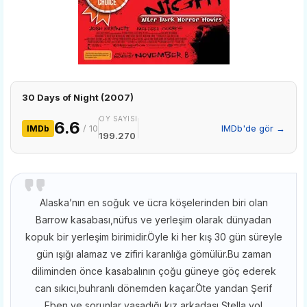
30 Days of Night (2007)
OY SAYISI
6.6
/ 10
IMDb'de gör →
IMDb
199.270
Alaska’nın en soğuk ve ücra köşelerinden biri olan
Barrow kasabası,nüfus ve yerleşim olarak dünyadan
kopuk bir yerleşim birimidir.Öyle ki her kış 30 gün süreyle
gün ışığı alamaz ve zifiri karanlığa gömülür.Bu zaman
diliminden önce kasabalının çoğu güneye göç ederek
can sıkıcı,buhranlı dönemden kaçar.Öte yandan Şerif
Eben ve sorunlar yaşadığı kız arkadaşı Stella yol