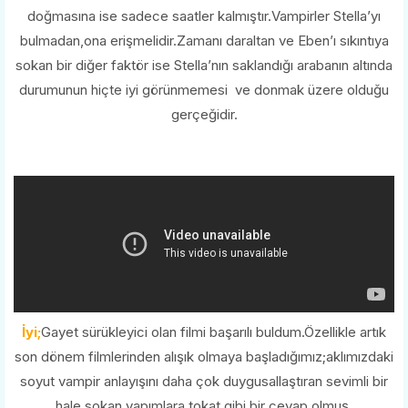
doğmasına ise sadece saatler kalmıştır.Vampirler Stella’yı
bulmadan,ona erişmelidir.Zamanı daraltan ve Eben’ı sıkıntıya
sokan bir diğer faktör ise Stella’nın saklandığı arabanın altında
durumunun hiçte iyi görünmemesi ve donmak üzere olduğu
gerçeğidir.
İyi;
Gayet sürükleyici olan filmi başarılı buldum.Özellikle artık
son dönem filmlerinden alışık olmaya başladığımız;aklımızdaki
soyut vampir anlayışını daha çok duygusallaştıran sevimli bir
hale sokan yapımlara,tokat gibi bir cevap olmuş.