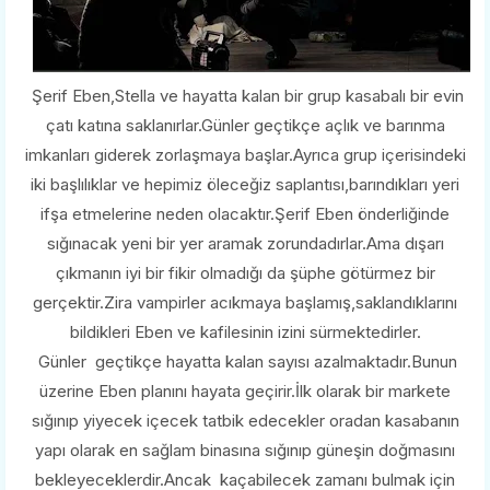
Şerif Eben,Stella ve hayatta kalan bir grup kasabalı bir evin
çatı katına saklanırlar.Günler geçtikçe açlık ve barınma
imkanları giderek zorlaşmaya başlar.Ayrıca grup içerisindeki
iki başlılıklar ve hepimiz öleceğiz saplantısı,barındıkları yeri
ifşa etmelerine neden olacaktır.Şerif Eben önderliğinde
sığınacak yeni bir yer aramak zorundadırlar.Ama dışarı
çıkmanın iyi bir fikir olmadığı da şüphe götürmez bir
gerçektir.Zira vampirler acıkmaya başlamış,saklandıklarını
bildikleri Eben ve kafilesinin izini sürmektedirler.
Günler geçtikçe hayatta kalan sayısı azalmaktadır.Bunun
üzerine Eben planını hayata geçirir.İlk olarak bir markete
sığınıp yiyecek içecek tatbik edecekler oradan kasabanın
yapı olarak en sağlam binasına sığınıp güneşin doğmasını
bekleyeceklerdir.Ancak kaçabilecek zamanı bulmak için