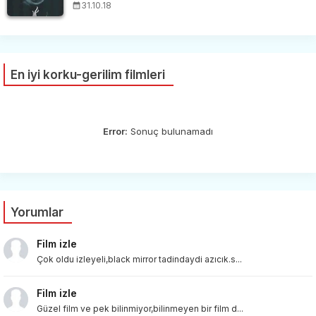
31.10.18
En iyi korku-gerilim filmleri
Error:
Sonuç bulunamadı
Yorumlar
Film izle
Çok oldu izleyeli,black mirror tadindaydi azıcık.s...
Film izle
Güzel film ve pek bilinmiyor,bilinmeyen bir film d...