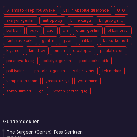
6 Films to Keep You Awake
La Fin Absolue du Monde
UFO
aksiyon-gerilim
antropoloji
bilim-kurgu
bir grup genç
bol kanlı
büyü
cadı
cin
dram-gerilim
el kamerası
fantastik-korku
gerilim
gizem
intikam
korku-komedi
kıyamet
lanetli ev
orman
otostopçu
paralel evren
paranoya-kaçış
polisiye-gerilim
post apokaliptik
psikiyatrist
psikolojik gerilim
salgın-virüs
tek mekan
vampir-kurtadam
yaratık-uzaylı
yol-gerilim
zombi filmleri
çöl
şeytan-şeytani güç
Gündemdekiler
The Surgeon (Cerrah) Tess Gerritsen