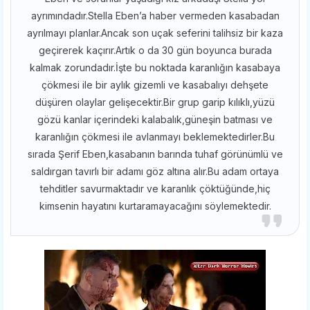
ayrımındadır.Stella Eben’a haber vermeden kasabadan
ayrılmayı planlar.Ancak son uçak seferini talihsiz bir kaza
geçirerek kaçırır.Artık o da 30 gün boyunca burada
kalmak zorundadır.İşte bu noktada karanlığın kasabaya
çökmesi ile bir aylık gizemli ve kasabalıyı dehşete
düşüren olaylar gelişecektir.Bir grup garip kılıklı,yüzü
gözü kanlar içerindeki kalabalık,güneşin batması ve
karanlığın çökmesi ile avlanmayı beklemektedirler.Bu
sırada Şerif Eben,kasabanın barında tuhaf görünümlü ve
saldırgan tavırlı bir adamı göz altına alır.Bu adam ortaya
tehditler savurmaktadır ve karanlık çöktüğünde,hiç
kimsenin hayatını kurtaramayacağını söylemektedir.