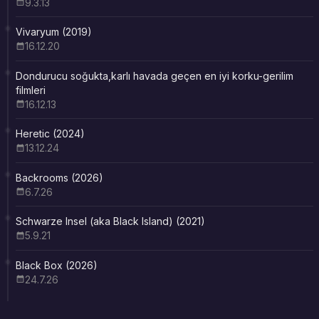
9.3.13
Vivaryum (2019)
16.12.20
Dondurucu soğukta,karlı havada geçen en iyi korku-gerilim
filmleri
16.12.13
Heretic (2024)
13.12.24
Backrooms (2026)
6.7.26
Schwarze Insel (aka Black Island) (2021)
5.9.21
Black Box (2026)
24.7.26