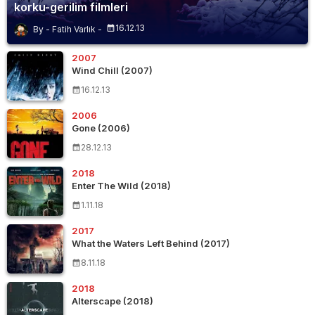
korku-gerilim filmleri
16.12.13
Fatih Varlık
2007
Wind Chill (2007)
16.12.13
2006
Gone (2006)
28.12.13
2018
Enter The Wild (2018)
1.11.18
2017
What the Waters Left Behind (2017)
8.11.18
2018
Alterscape (2018)