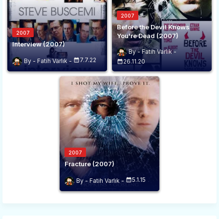
2007
Before the Devil Knows
2007
You're Dead (2007)
Interview (2007)
Fatih Varlık
7.7.22
Fatih Varlık
26.11.20
2007
Fracture (2007)
5.1.15
Fatih Varlık