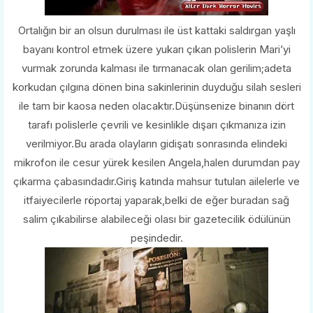
Ortalığın bir an olsun durulması ile üst kattaki saldırgan yaşlı
bayanı kontrol etmek üzere yukarı çıkan polislerin Mari’yi
vurmak zorunda kalması ile tırmanacak olan gerilim;adeta
korkudan çılgına dönen bina sakinlerinin duyduğu silah sesleri
ile tam bir kaosa neden olacaktır.Düşünsenize binanın dört
tarafı polislerle çevrili ve kesinlikle dışarı çıkmanıza izin
verilmiyor.Bu arada olayların gidişatı sonrasında elindeki
mikrofon ile cesur yürek kesilen Angela,halen durumdan pay
çıkarma çabasındadır.Giriş katında mahsur tutulan ailelerle ve
itfaiyecilerle röportaj yaparak,belki de eğer buradan sağ
salim çıkabilirse alabileceği olası bir gazetecilik ödülünün
peşindedir.