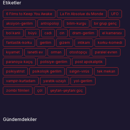
Etiketler
6 Films to Keep You Awake
La Fin Absolue du Monde
UFO
aksiyon-gerilim
antropoloji
bilim-kurgu
bir grup genç
bol kanlı
büyü
cadı
cin
dram-gerilim
el kamerası
fantastik-korku
gerilim
gizem
intikam
korku-komedi
kıyamet
lanetli ev
orman
otostopçu
paralel evren
paranoya-kaçış
polisiye-gerilim
post apokaliptik
psikiyatrist
psikolojik gerilim
salgın-virüs
tek mekan
vampir-kurtadam
yaratık-uzaylı
yol-gerilim
zombi filmleri
çöl
şeytan-şeytani güç
Gündemdekiler