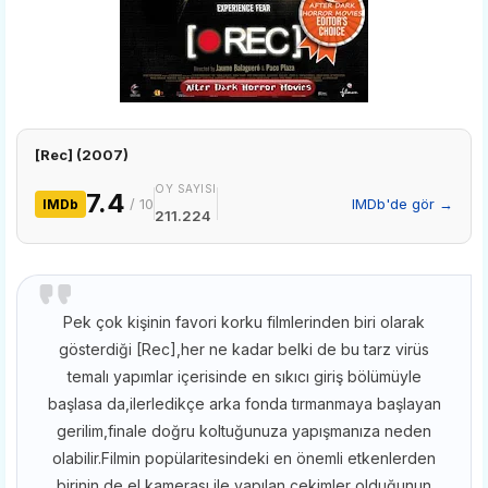
[Rec] (2007)
OY SAYISI
7.4
/ 10
IMDb'de gör →
IMDb
211.224
Pek çok kişinin favori korku filmlerinden biri olarak
gösterdiği [Rec],her ne kadar belki de bu tarz virüs
temalı yapımlar içerisinde en sıkıcı giriş bölümüyle
başlasa da,ilerledikçe arka fonda tırmanmaya başlayan
gerilim,finale doğru koltuğunuza yapışmanıza neden
olabilir.Filmin popülaritesindeki en önemli etkenlerden
birinin de el kamerası ile yapılan çekimler olduğunun