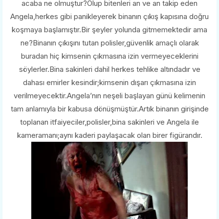
acaba ne olmuştur?Olup bitenleri an ve an takip eden
Angela,herkes gibi panikleyerek binanın çıkış kapısına doğru
koşmaya başlamıştır.Bir şeyler yolunda gitmemektedir ama
ne?Binanın çıkışını tutan polisler,güvenlik amaçlı olarak
buradan hiç kimsenin çıkmasına izin vermeyeceklerini
söylerler.Bina sakinleri dahil herkes tehlike altındadır ve
dahası emirler kesindir;kimsenin dışarı çıkmasına izin
verilmeyecektir.Angela’nın neşeli başlayan günü kelimenin
tam anlamıyla bir kabusa dönüşmüştür.Artık binanın girişinde
toplanan itfaiyeciler,polisler,bina sakinleri ve Angela ile
kameramanı;aynı kaderi paylaşacak olan birer figürandır.