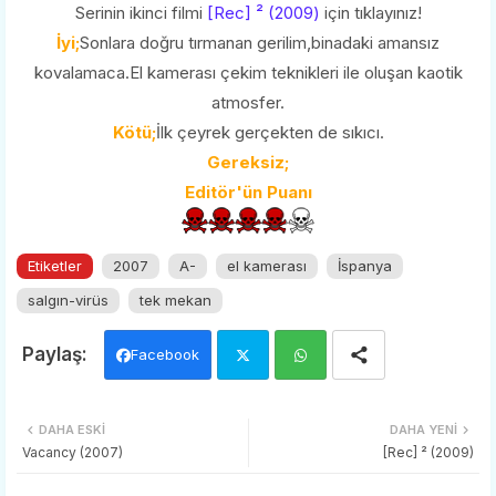
Serinin ikinci filmi
[Rec] ² (2009)
için tıklayınız!
İyi;
Sonlara doğru tırmanan gerilim,binadaki amansız
kovalamaca.El kamerası çekim teknikleri ile oluşan kaotik
atmosfer.
Kötü;
İlk çeyrek gerçekten de sıkıcı.
Gereksiz;
Editör'ün Puanı
Etiketler
2007
A-
el kamerası
İspanya
salgın-virüs
tek mekan
Facebook
Twi
Wh
DAHA ESKI
DAHA YENI
tter
ats
Vacancy (2007)
[Rec] ² (2009)
app