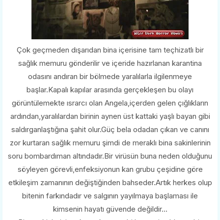
Çok geçmeden dışarıdan bina içerisine tam teçhizatlı bir
sağlık memuru gönderilir ve içeride hazırlanan karantina
odasını andıran bir bölmede yaralılarla ilgilenmeye
başlar.Kapalı kapılar arasında gerçekleşen bu olayı
görüntülemekte ısrarcı olan Angela,içerden gelen çığlıkların
ardından,yaralılardan birinin aynen üst kattaki yaşlı bayan gibi
saldırganlaştığına şahit olur.Güç bela odadan çıkan ve canını
zor kurtaran sağlık memuru şimdi de meraklı bina sakinlerinin
soru bombardıman altındadır.Bir virüsün buna neden olduğunu
söyleyen görevli,enfeksiyonun kan grubu çeşidine göre
etkileşim zamanının değiştiğinden bahseder.Artık herkes olup
bitenin farkındadır ve salgının yayılmaya başlaması ile
kimsenin hayatı güvende değildir...