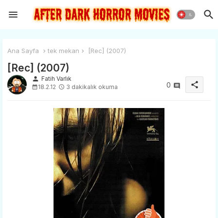
Ana Sayfa
tek mekan
[Rec] (2007)
[Rec] (2007)
person
Fatih Varlık
share
0
18.2.12
3 dakikalık okuma