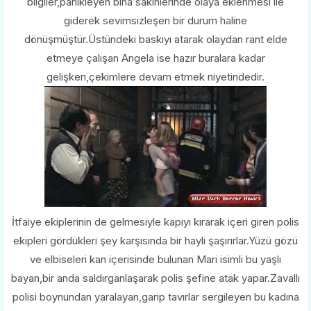
bilgiler,panikleyen bina sakinlerinde olaya eklenmesi ile
giderek sevimsizleşen bir durum haline
dönüşmüştür.Üstündeki baskıyı atarak olaydan rant elde
etmeye çalışan Angela ise hazır buralara kadar
gelişken,çekimlere devam etmek niyetindedir.
İtfaiye ekiplerinin de gelmesiyle kapıyı kırarak içeri giren polis
ekipleri gördükleri şey karşısında bir hayli şaşırırlar.Yüzü gözü
ve elbiseleri kan içerisinde bulunan Mari isimli bu yaşlı
bayan,bir anda saldırganlaşarak polis şefine atak yapar.Zavallı
polisi boynundan yaralayan,garip tavırlar sergileyen bu kadına