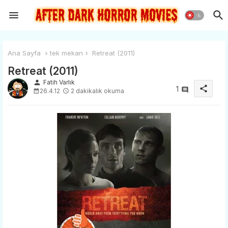
Ana Sayfa
tek mekan
Retreat (2011)
Retreat (2011)
person
Fatih Varlık
share
1
26.4.12
2 dakikalık okuma