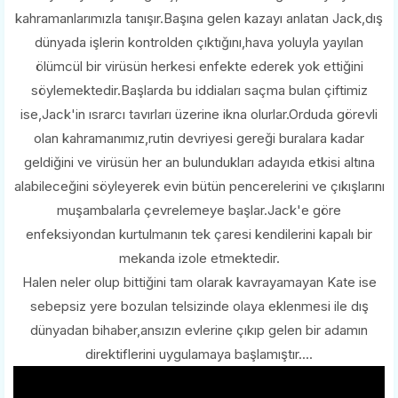
kahramanlarımızla tanışır.Başına gelen kazayı anlatan Jack,dış
dünyada işlerin kontrolden çıktığını,hava yoluyla yayılan
ölümcül bir virüsün herkesi enfekte ederek yok ettiğini
söylemektedir.Başlarda bu iddiaları saçma bulan çiftimiz
ise,Jack'in ısrarcı tavırları üzerine ikna olurlar.Orduda görevli
olan kahramanımız,rutin devriyesi gereği buralara kadar
geldiğini ve virüsün her an bulundukları adayıda etkisi altına
alabileceğini söyleyerek evin bütün pencerelerini ve çıkışlarını
muşambalarla çevrelemeye başlar.Jack'e göre
enfeksiyondan kurtulmanın tek çaresi kendilerini kapalı bir
mekanda izole etmektedir.
Halen neler olup bittiğini tam olarak kavrayamayan Kate ise
sebepsiz yere bozulan telsizinde olaya eklenmesi ile dış
dünyadan bihaber,ansızın evlerine çıkıp gelen bir adamın
direktiflerini uygulamaya başlamıştır....