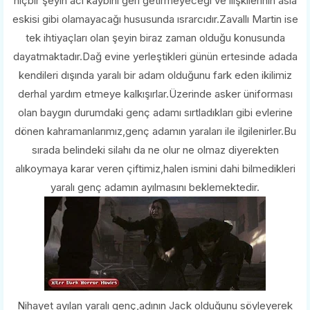
hiçbir şeyin acı kaybını geri getirmeyeceği ve ilişkilerinin asla
eskisi gibi olamayacağı hususunda ısrarcıdır.Zavallı Martin ise
tek ihtiyaçları olan şeyin biraz zaman olduğu konusunda
dayatmaktadır.Dağ evine yerleştikleri günün ertesinde adada
kendileri dışında yaralı bir adam olduğunu fark eden ikilimiz
derhal yardım etmeye kalkışırlar.Üzerinde asker üniforması
olan baygın durumdaki genç adamı sırtladıkları gibi evlerine
dönen kahramanlarımız,genç adamın yaraları ile ilgilenirler.Bu
sırada belindeki silahı da ne olur ne olmaz diyerekten
alıkoymaya karar veren çiftimiz,halen ismini dahi bilmedikleri
yaralı genç adamın ayılmasını beklemektedir.
Nihayet ayılan yaralı genç,adının Jack olduğunu söyleyerek