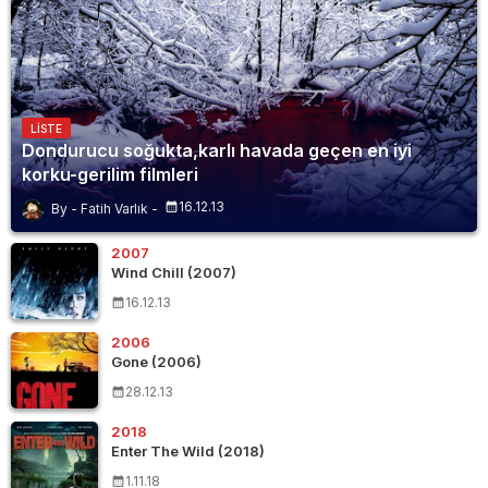
LISTE
Dondurucu soğukta,karlı havada geçen en iyi
korku-gerilim filmleri
16.12.13
Fatih Varlık
2007
Wind Chill (2007)
16.12.13
2006
Gone (2006)
28.12.13
2018
Enter The Wild (2018)
1.11.18