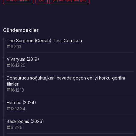
Gündemdekiler
The Surgeon (Cerrah) Tess Gerritsen
9.3.13
Vivaryum (2019)
16.12.20
Dondurucu soğukta,karlı havada geçen en iyi korku-gerilim
filmleri
16.12.13
Heretic (2024)
13.12.24
Backrooms (2026)
6.7.26