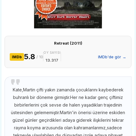
Retreat (2011)
OY SAYISI
5.8
/ 10
IMDb'de gör →
IMDb
13.317
Kate,Martin çifti yakın zamanda çocuklarını kaybederek
buhranlı bir döneme girmiştir.Her ne kadar genç çiftimiz
birbirlerlerini çok sevse de halen yaşadıkları trajedinin
üstesinden gelememiştir.Martin'in önerisi üzerine eskiden
güzel günler geçirdikleri adaya giderek ilişkilerini tekrar
rayına koyma arzusunda olan kahramanlarımız,sadece
tekneyle ulaşılabilen dış dünyadan izole adaya nihayet