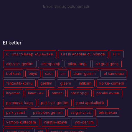
Error:
Sonuç bulunamadı
Etiketler
6 Films to Keep You Awake
La Fin Absolue du Monde
UFO
aksiyon-gerilim
antropoloji
bilim-kurgu
bir grup genç
bol kanlı
büyü
cadı
cin
dram-gerilim
el kamerası
fantastik-korku
gerilim
gizem
intikam
korku-komedi
kıyamet
lanetli ev
orman
otostopçu
paralel evren
paranoya-kaçış
polisiye-gerilim
post apokaliptik
psikiyatrist
psikolojik gerilim
salgın-virüs
tek mekan
vampir-kurtadam
yaratık-uzaylı
yol-gerilim
zombi filmleri
çöl
şeytan-şeytani güç