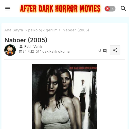
Ana Sayfa
psikolojik gerilim
Naboer (2005)
Naboer (2005)
person
Fatih Varlık
share
0
24.4.12
1 dakikalık okuma