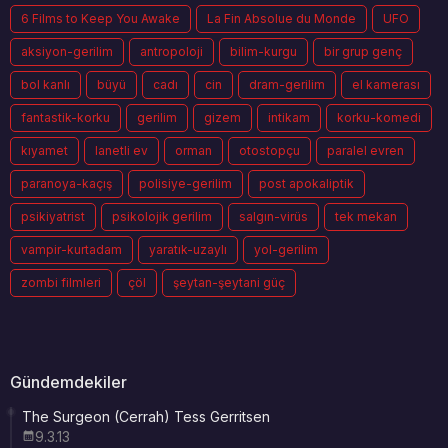
6 Films to Keep You Awake
La Fin Absolue du Monde
UFO
aksiyon-gerilim
antropoloji
bilim-kurgu
bir grup genç
bol kanlı
büyü
cadı
cin
dram-gerilim
el kamerası
fantastik-korku
gerilim
gizem
intikam
korku-komedi
kıyamet
lanetli ev
orman
otostopçu
paralel evren
paranoya-kaçış
polisiye-gerilim
post apokaliptik
psikiyatrist
psikolojik gerilim
salgın-virüs
tek mekan
vampir-kurtadam
yaratık-uzaylı
yol-gerilim
zombi filmleri
çöl
şeytan-şeytani güç
Gündemdekiler
The Surgeon (Cerrah) Tess Gerritsen
9.3.13