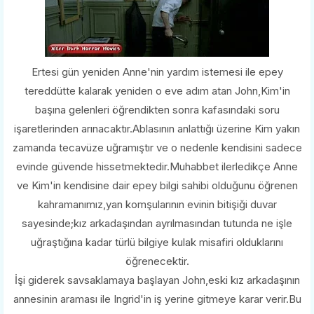
Ertesi gün yeniden Anne'nin yardım istemesi ile epey
tereddütte kalarak yeniden o eve adım atan John,Kim'in
başına gelenleri öğrendikten sonra kafasındaki soru
işaretlerinden arınacaktır.Ablasının anlattığı üzerine Kim yakın
zamanda tecavüze uğramıştır ve o nedenle kendisini sadece
evinde güvende hissetmektedir.Muhabbet ilerledikçe Anne
ve Kim'in kendisine dair epey bilgi sahibi olduğunu öğrenen
kahramanımız,yan komşularının evinin bitişiği duvar
sayesinde;kız arkadaşından ayrılmasından tutunda ne işle
uğraştığına kadar türlü bilgiye kulak misafiri olduklarını
öğrenecektir.
İşi giderek savsaklamaya başlayan John,eski kız arkadaşının
annesinin araması ile Ingrid'in iş yerine gitmeye karar verir.Bu