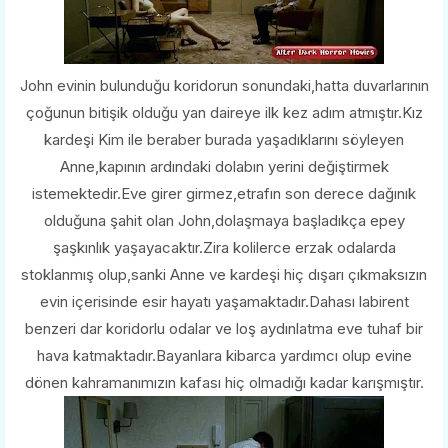
John evinin bulunduğu koridorun sonundaki,hatta duvarlarının
çoğunun bitişik olduğu yan daireye ilk kez adım atmıştır.Kız
kardeşi Kim ile beraber burada yaşadıklarını söyleyen
Anne,kapının ardındaki dolabın yerini değiştirmek
istemektedir.Eve girer girmez,etrafın son derece dağınık
olduğuna şahit olan John,dolaşmaya başladıkça epey
şaşkınlık yaşayacaktır.Zira kolilerce erzak odalarda
stoklanmış olup,sanki Anne ve kardeşi hiç dışarı çıkmaksızın
evin içerisinde esir hayatı yaşamaktadır.Dahası labirent
benzeri dar koridorlu odalar ve loş aydınlatma eve tuhaf bir
hava katmaktadır.Bayanlara kibarca yardımcı olup evine
dönen kahramanımızın kafası hiç olmadığı kadar karışmıştır.