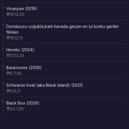
Vivaryum (2019)
16.12.20
Dondurucu soğukta,karlı havada geçen en iyi korku-gerilim
filmleri
16.12.13
Heretic (2024)
13.12.24
Backrooms (2026)
6.7.26
Schwarze Insel (aka Black Island) (2021)
5.9.21
Black Box (2026)
24.7.26