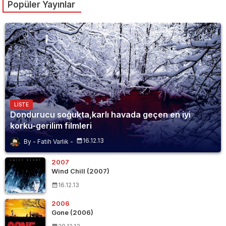
Popüler Yayınlar
LISTE
Dondurucu soğukta,karlı havada geçen en iyi
korku-gerilim filmleri
16.12.13
Fatih Varlık
2007
Wind Chill (2007)
16.12.13
2006
Gone (2006)