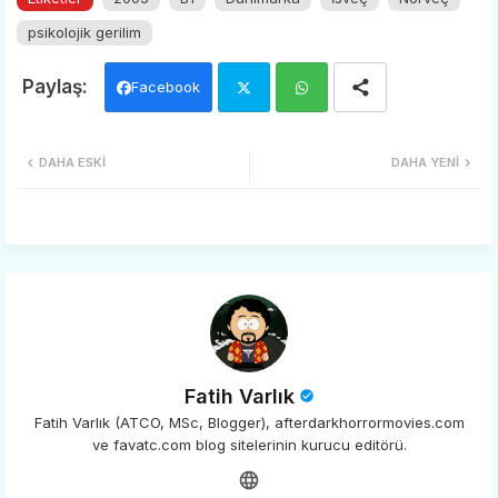
psikolojik gerilim
Facebook
Twi
Wh
DAHA ESKI
DAHA YENI
tter
ats
app
Fatih Varlık
Fatih Varlık (ATCO, MSc, Blogger), afterdarkhorrormovies.com
ve favatc.com blog sitelerinin kurucu editörü.