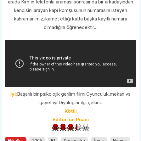
arada Kim'in telefonla araması sonrasında bir arkadaşından
kendisini arayan kapı komşusunun numarasını isteyen
kahramanımız,ikamet ettiği katta başka kayıtlı numara
olmadığını öğrenecektir...
İyi;
Başarılı bir psikolojik gerilim filmi.Oyunculuk,mekan vs
gayet iyi.Diyaloglar ilgi çekici.
Kötü;
Editör'ün Puanı
Etiketler
2005
B1
Danimarka
İsveç
Norveç