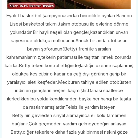
Eyalet basketbol şampiyonasından birincilikle ayrılan Bannon
Lisesi basketbol takımı,takım otobüsü ile evlerine dönme
yolundadır.Bir hayli neşeli olan gençler,kazandıkları unvan
sayesinde oldukça mutludurlar.Ancak bir anda otobüsün
bayan şoförünün(Betty) freni ile sarsılan
kahramanlarımız,tekerin patlaması ile taşıttan inmek zorunda
kalırlar.Betty tekeri kontrol ettiğinde;lastiğin üzerine saplanmış
oldukça kesici,bir o kadar da çağ dışı görünen garip bir
yaralayıcı aleti keşfeder.Mecburen tahliye edilen otobüsten
indirilen gençlerin neşesi kaçmıştır.Dahası saatlerce
ilerledikleri bu yolda kendilerinden başka her hangi bir taşıta
da rastlamamışlardır.Telsiz ile yardım isteyen
Betty’nin,çevreden sinyal alamayınca eli kolu tamamen
bağlanır.Çok geçmeden yardım gelmeyeceğini anlayan
Betty,diğer tekerlere daha fazla yük binmesi riskini göze