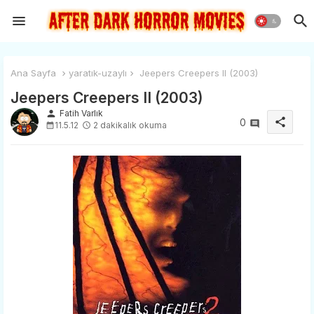
Ana Sayfa
yaratık-uzaylı
Jeepers Creepers II (2003)
Jeepers Creepers II (2003)
person
Fatih Varlık
share
0
11.5.12
2 dakikalık okuma