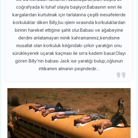
coğrafyada ki tuhaf olayla başlıyor.Babasının emri ile
kargalardan kurtulmak için tarlalarına çeşitli mesafelerde
korkuluklar diken Billy,bu işlem sırasında korkuluklardan
birinin hareket ettiğine şahit olur.Babası ve ağabeyine
derdini anlatamayan minik kahramanımız,kendisine
musallat olan korkuluk kılığındaki çirkin yaratığın onu
sürükleyerek uçarak kaçması ile sırra kadem basar.Olayı
gören Billy’nin babası Jack ise yaratığı bulup,oğlunun
intikamını almanın peşindedir…