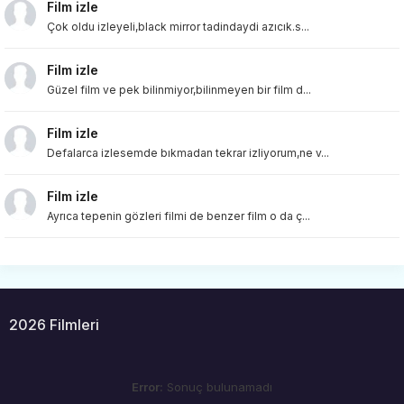
Film izle
Çok oldu izleyeli,black mirror tadindaydi azıcık.s...
Film izle
Güzel film ve pek bilinmiyor,bilinmeyen bir film d...
Film izle
Defalarca izlesemde bıkmadan tekrar izliyorum,ne v...
Film izle
Ayrıca tepenin gözleri filmi de benzer film o da ç...
2026 Filmleri
Error:
Sonuç bulunamadı