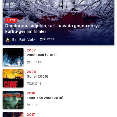
LISTE
Dondurucu soğukta,karlı havada geçen en iyi
korku-gerilim filmleri
16.12.13
Fatih Varlık
2007
Wind Chill (2007)
16.12.13
2006
Gone (2006)
28.12.13
2018
Enter The Wild (2018)
1.11.18
2017