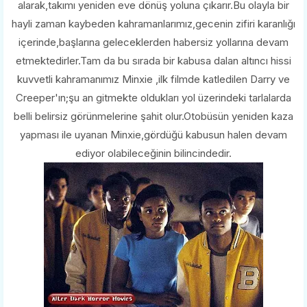
alarak,takımı yeniden eve dönüş yoluna çıkarır.Bu olayla bir
hayli zaman kaybeden kahramanlarımız,gecenin zifiri karanlığı
içerinde,başlarına geleceklerden habersiz yollarına devam
etmektedirler.Tam da bu sırada bir kabusa dalan altıncı hissi
kuvvetli kahramanımız Minxie ,ilk filmde katledilen Darry ve
Creeper'ın;şu an gitmekte oldukları yol üzerindeki tarlalarda
belli belirsiz görünmelerine şahit olur.Otobüsün yeniden kaza
yapması ile uyanan Minxie,gördüğü kabusun halen devam
ediyor olabileceğinin bilincindedir.