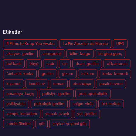
Etiketler
6 Films to Keep You Awake
La Fin Absolue du Monde
UFO
aksiyon-gerilim
antropoloji
bilim-kurgu
bir grup genç
bol kanlı
büyü
cadı
cin
dram-gerilim
el kamerası
fantastik-korku
gerilim
gizem
intikam
korku-komedi
kıyamet
lanetli ev
orman
otostopçu
paralel evren
paranoya-kaçış
polisiye-gerilim
post apokaliptik
psikiyatrist
psikolojik gerilim
salgın-virüs
tek mekan
vampir-kurtadam
yaratık-uzaylı
yol-gerilim
zombi filmleri
çöl
şeytan-şeytani güç