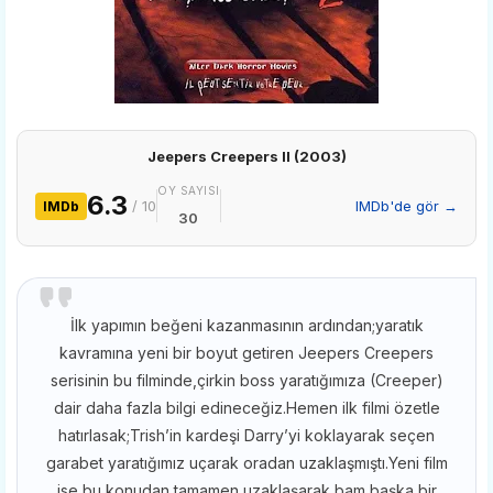
Jeepers Creepers II (2003)
OY SAYISI
6.3
/ 10
IMDb'de gör →
IMDb
30
İlk yapımın beğeni kazanmasının ardından;yaratık
kavramına yeni bir boyut getiren Jeepers Creepers
serisinin bu filminde,çirkin boss yaratığımıza (Creeper)
dair daha fazla bilgi edineceğiz.Hemen ilk filmi özetle
hatırlasak;Trish’in kardeşi Darry’yi koklayarak seçen
garabet yaratığımız uçarak oradan uzaklaşmıştı.Yeni film
ise bu konudan tamamen uzaklaşarak,bam başka bir