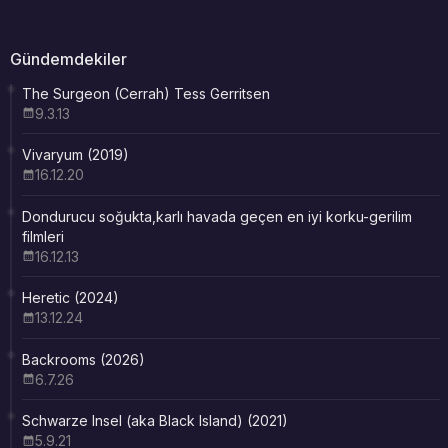
Gündemdekiler
The Surgeon (Cerrah) Tess Gerritsen
9.3.13
Vivaryum (2019)
16.12.20
Dondurucu soğukta,karlı havada geçen en iyi korku-gerilim
filmleri
16.12.13
Heretic (2024)
13.12.24
Backrooms (2026)
6.7.26
Schwarze Insel (aka Black Island) (2021)
5.9.21