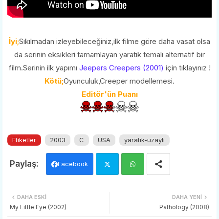
İyi;
Sıkılmadan izleyebileceğiniz,ilk filme göre daha vasat olsa
da serinin eksikleri tamamlayan yaratık temalı alternatif bir
film.Serinin ilk yapımı
Jeepers Creepers (2001)
için tıklayınız !
Kötü;
Oyunculuk,Creeper modellemesi.
Editör'ün Puanı
Etiketler
2003
C
USA
yaratık-uzaylı
Facebook
Twi
Wh
DAHA ESKI
DAHA YENI
tter
ats
My Little Eye (2002)
Pathology (2008)