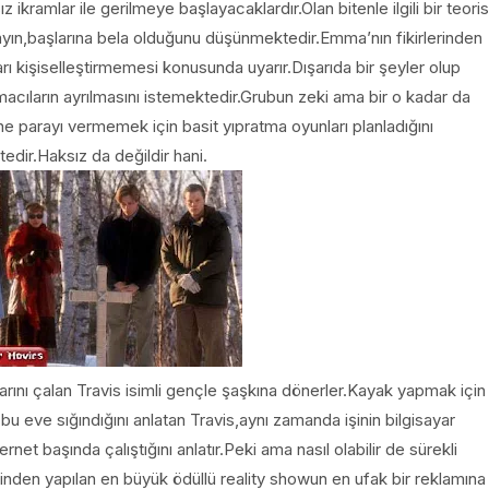
 ikramlar ile gerilmeye başlayacaklardır.Olan bitenle ilgili bir teoris
ın,başlarına bela olduğunu düşünmektedir.Emma’nın fikirlerinden
rı kişiselleştirmemesi konusunda uyarır.Dışarıda bir şeyler olup
şmacıların ayrılmasını istemektedir.Grubun zeki ama bir o kadar da
ne parayı vermemek için basit yıpratma oyunları planladığını
dir.Haksız da değildir hani.
rını çalan Travis isimli gençle şaşkına dönerler.Kayak yapmak için
 bu eve sığındığını anlatan Travis,aynı zamanda işinin bilgisayar
net başında çalıştığını anlatır.Peki ama nasıl olabilir de sürekli
erinden yapılan en büyük ödüllü reality showun en ufak bir reklamına