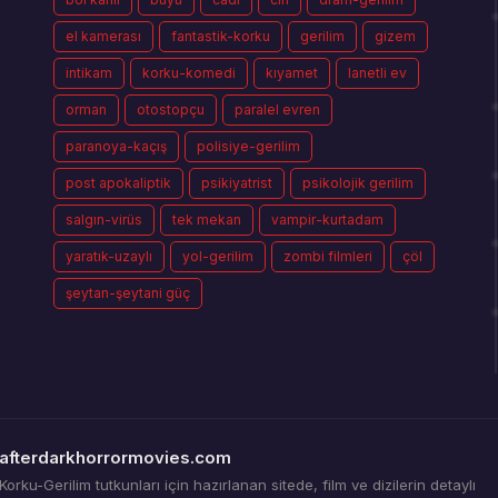
el kamerası
fantastik-korku
gerilim
gizem
intikam
korku-komedi
kıyamet
lanetli ev
orman
otostopçu
paralel evren
paranoya-kaçış
polisiye-gerilim
post apokaliptik
psikiyatrist
psikolojik gerilim
salgın-virüs
tek mekan
vampir-kurtadam
yaratık-uzaylı
yol-gerilim
zombi filmleri
çöl
şeytan-şeytani güç
afterdarkhorrormovies.com
Korku-Gerilim tutkunları için hazırlanan sitede, film ve dizilerin detaylı