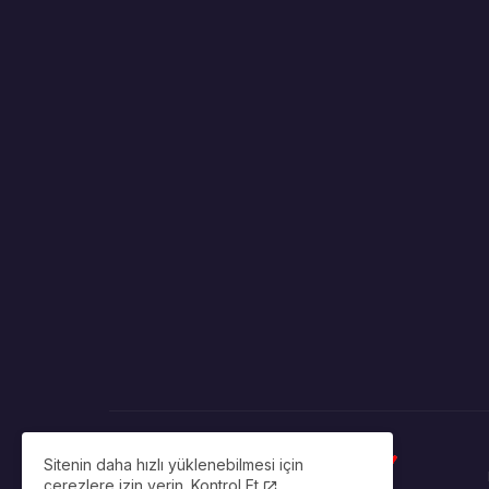
Sitenin daha hızlı yüklenebilmesi için
çerezlere izin verin.
Kontrol Et