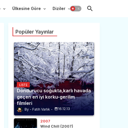
e
Ülkesine Göre
Diziler
Popüler Yayınlar
LISTE
Dondurucu soğukta,karlı havada
geçen en iyi korku-gerilim
filmleri
16.12.13
Fatih Varlık
2007
Wind Chill (2007)