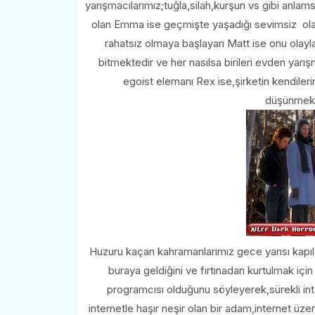
yarışmacılarımız;tuğla,silah,kurşun vs gibi anlamsız
olan Emma ise geçmişte yaşadığı sevimsiz olay
rahatsız olmaya başlayan Matt ise onu olayla
bitmektedir ve her nasılsa birileri evden yarı
egoist elemanı Rex ise,şirketin kendileri
düşünmekte
Huzuru kaçan kahramanlarımız gece yarısı kapıla
buraya geldiğini ve fırtınadan kurtulmak için
programcısı olduğunu söyleyerek,sürekli inter
internetle haşır neşir olan bir adam,internet üz