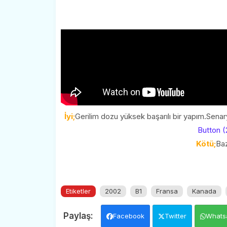
İyi;
Gerilim dozu yüksek başarılı bir yapım.Sena
Button (
Kötü;
Baz
Etiketler
2002
B1
Fransa
Kanada
Facebook
Twitter
Whats