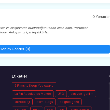
0 Yorumlar
eriler ve eleştirilerde bulunduğunuzdan emin olun. Yorumlar
ır. Anlayışınız için teşekkürler.
Yorum Gönder (0)
Etiketler
6 Films to Keep You Awake
La Fin Absolue du Monde
UFO
aksiyon-gerilim
antropoloji
bilim-kurgu
bir grup genç
bol kanlı
büyü
cadı
cin
dram-gerilim