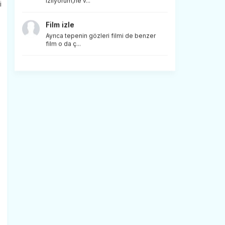
izliyorum,ne v...
i
Film izle
Ayrıca tepenin gözleri filmi de benzer
film o da ç...