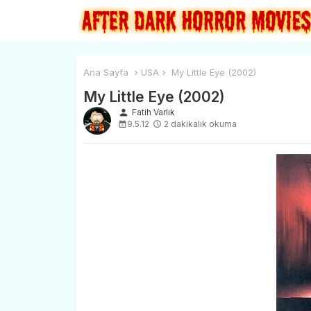
Ana Sayfa
USA
My Little Eye (2002)
My Little Eye (2002)
person
Fatih Varlık
9.5.12
2 dakikalık okuma