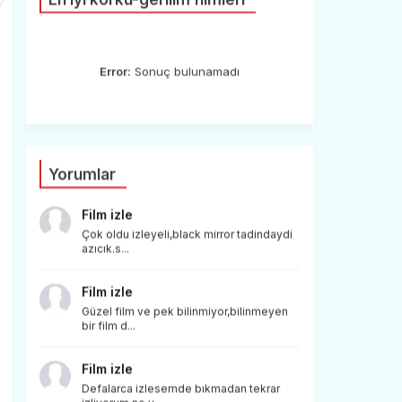
Error:
Sonuç bulunamadı
Yorumlar
Film izle
Çok oldu izleyeli,black mirror tadindaydi
azıcık.s...
Film izle
Güzel film ve pek bilinmiyor,bilinmeyen
bir film d...
Film izle
Defalarca izlesemde bıkmadan tekrar