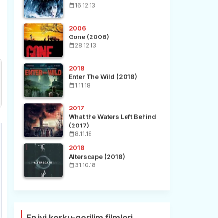
16.12.13
2006
Gone (2006)
28.12.13
2018
Enter The Wild (2018)
1.11.18
2017
What the Waters Left Behind
(2017)
8.11.18
2018
Alterscape (2018)
31.10.18
En iyi korku-gerilim filmleri