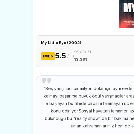
My Little Eye (2002)
OY SAYISI
5.5
/ 10
IMDb
13.391
“Beş yarışmacı bir milyon dolar için aynı evd
kalmayı başarırsa,büyük ödül yarışmacılar ara
ile başlayan bu filmde,birbirini tanımayan üç 
konu ediniyor.Sosyal hayattan tamamen izo
bulunduğu bu “reality show” da,bir bakıma he
uman kahramanlarımız hem de altı