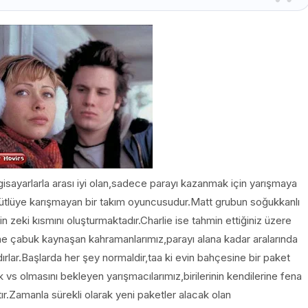
isayarlarla arası iyi olan,sadece parayı kazanmak için yarışmaya
e sütlüye karışmayan bir takım oyuncusudur.Matt grubun soğukkanlı
n zeki kısmını oluşturmaktadır.Charlie ise tahmin ettiğiniz üzere
rine çabuk kaynaşan kahramanlarımız,parayı alana kadar aralarında
dırlar.Başlarda her şey normaldir,taa ki evin bahçesine bir paket
vs olmasını bekleyen yarışmacılarımız,birilerinin kendilerine fena
tır.Zamanla sürekli olarak yeni paketler alacak olan