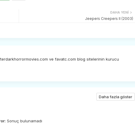
DAHA YENI
Jeepers Creepers II (2003)
afterdarkhorrormovies.com ve favatc.com blog sitelerinin kurucu
Daha fazla göster
ror:
Sonuç bulunamadı