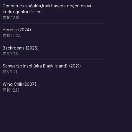
Dondurucu soğukta,karlı havada geçen en iyi
korku-gerilim filmleri
16.12.13
Heretic (2024)
13.12.24
Backrooms (2026)
6.7.26
Schwarze Insel (aka Black Island) (2021)
5.9.21
Wind Chill (2007)
16.12.13