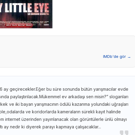
IMDb'de gör →
e 6 ay geçirecekler.Eğer bu süre sonunda bütün yarışmacılar evde
sında paylaştırılacak.Mükemmel ev arkadaşı sen misin?” sloganları
erkek ve iki bayan yarışmacının ödülü kazanma yolundaki uğraşları
le,odalarda ve koridorlarda kameraların sürekli kayıt halinde
m internet üzerinden yayınlanacak olan görüntülerle ünlü olmayı
 ay nedir ki diyerek parayı kapmaya çalışacaklar...