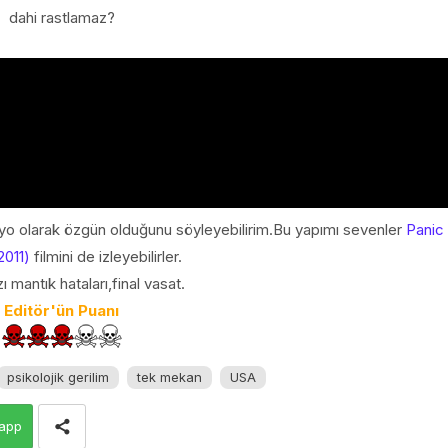
dahi rastlamaz?
ryo olarak özgün olduğunu söyleyebilirim.Bu yapımı sevenler
Panic
2011)
filmini de izleyebilirler.
ı mantık hataları,final vasat.
Editör'ün Puanı
psikolojik gerilim
tek mekan
USA
app