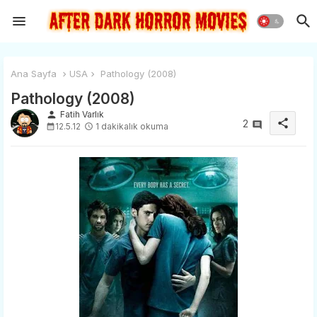
Ana Sayfa
USA
Pathology (2008)
Pathology (2008)
person
Fatih Varlık
share
2
12.5.12
1 dakikalık okuma