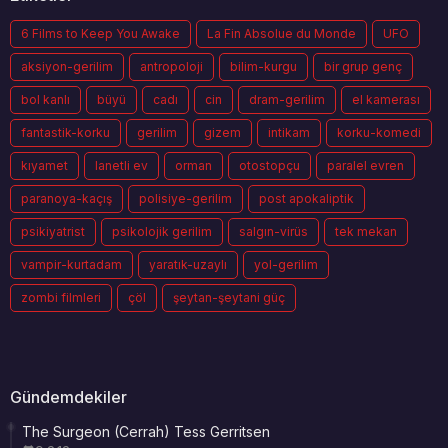
6 Films to Keep You Awake
La Fin Absolue du Monde
UFO
aksiyon-gerilim
antropoloji
bilim-kurgu
bir grup genç
bol kanlı
büyü
cadı
cin
dram-gerilim
el kamerası
fantastik-korku
gerilim
gizem
intikam
korku-komedi
kıyamet
lanetli ev
orman
otostopçu
paralel evren
paranoya-kaçış
polisiye-gerilim
post apokaliptik
psikiyatrist
psikolojik gerilim
salgın-virüs
tek mekan
vampir-kurtadam
yaratık-uzaylı
yol-gerilim
zombi filmleri
çöl
şeytan-şeytani güç
Gündemdekiler
The Surgeon (Cerrah) Tess Gerritsen