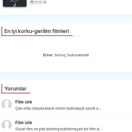
31.10.18
En iyi korku-gerilim filmleri
Error:
Sonuç bulunamadı
Yorumlar
Film izle
Çok oldu izleyeli,black mirror tadindaydi azıcık.s...
Film izle
Güzel film ve pek bilinmiyor,bilinmeyen bir film d...