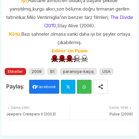
İyi;
Hastane atmosferi oldukça başarılı şekilde
yansıtılmış,kurgu akıcı,son bölüme doğru tırmanan gerilim
tatminkar.
Milo Ventimiglia'nın benzer tarz filmleri;
The Divide
(2011)
,Stay Alive (2006).
Kötü;
Bazı sahneler olmasa sanki daha iyi bir şeyler ortaya
çıkabilirmiş.
Editör'ün Puanı
Etiketler
2008
B1
paranoya-kaçış
USA
Facebook
Twi
Wh
DAHA ESKI
DAHA YENI
tter
ats
Jeepers Creepers II (2003)
Pulse (2006)
app