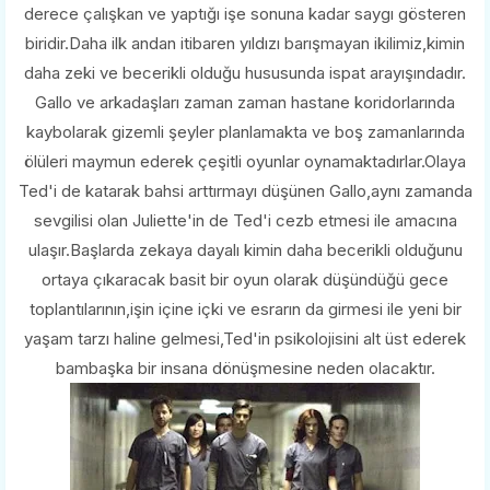
derece çalışkan ve yaptığı işe sonuna kadar saygı gösteren
biridir.Daha ilk andan itibaren yıldızı barışmayan ikilimiz,kimin
daha zeki ve becerikli olduğu hususunda ispat arayışındadır.
Gallo ve arkadaşları zaman zaman hastane koridorlarında
kaybolarak gizemli şeyler planlamakta ve boş zamanlarında
ölüleri maymun ederek çeşitli oyunlar oynamaktadırlar.Olaya
Ted'i de katarak bahsi arttırmayı düşünen Gallo,aynı zamanda
sevgilisi olan Juliette'in de Ted'i cezb etmesi ile amacına
ulaşır.Başlarda zekaya dayalı kimin daha becerikli olduğunu
ortaya çıkaracak basit bir oyun olarak düşündüğü gece
toplantılarının,işin içine içki ve esrarın da girmesi ile yeni bir
yaşam tarzı haline gelmesi,Ted'in psikolojisini alt üst ederek
bambaşka bir insana dönüşmesine neden olacaktır.