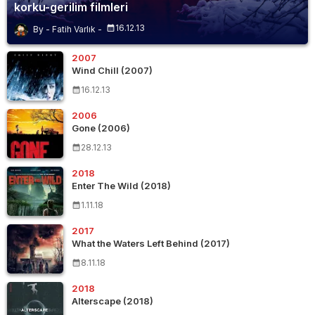
korku-gerilim filmleri
16.12.13
Fatih Varlık
2007
Wind Chill (2007)
16.12.13
2006
Gone (2006)
28.12.13
2018
Enter The Wild (2018)
1.11.18
2017
What the Waters Left Behind (2017)
8.11.18
2018
Alterscape (2018)