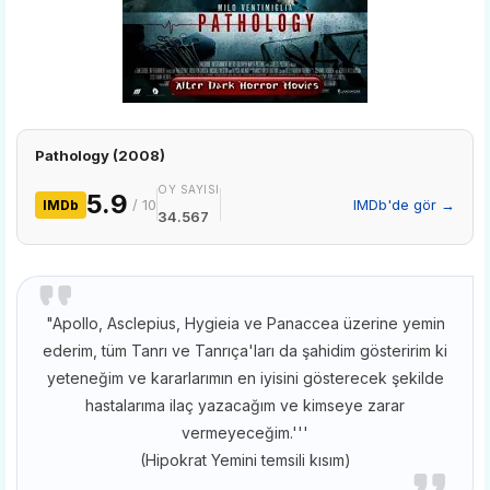
Pathology (2008)
OY SAYISI
5.9
/ 10
IMDb'de gör →
IMDb
34.567
"Apollo, Asclepius, Hygieia ve Panaccea üzerine yemin
ederim, tüm Tanrı ve Tanrıça'ları da şahidim gösteririm ki
yeteneğim ve kararlarımın en iyisini gösterecek şekilde
hastalarıma ilaç yazacağım ve kimseye zarar
vermeyeceğim.'''
(Hipokrat Yemini temsili kısım)