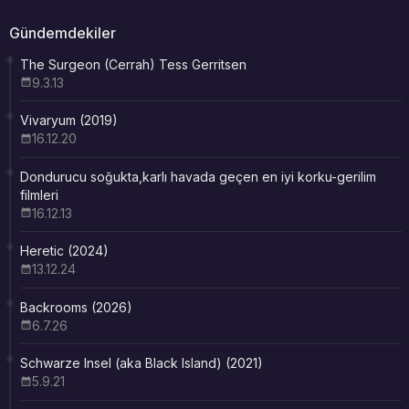
Gündemdekiler
The Surgeon (Cerrah) Tess Gerritsen
9.3.13
Vivaryum (2019)
16.12.20
Dondurucu soğukta,karlı havada geçen en iyi korku-gerilim
filmleri
16.12.13
Heretic (2024)
13.12.24
Backrooms (2026)
6.7.26
Schwarze Insel (aka Black Island) (2021)
5.9.21