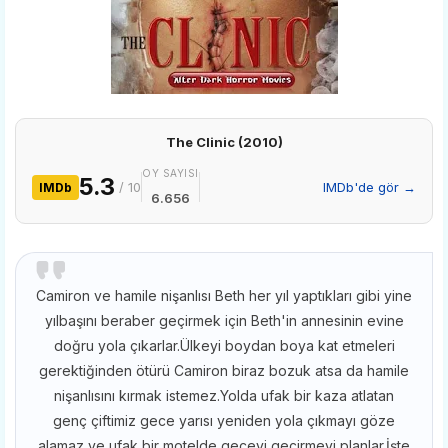
The Clinic (2010)
OY SAYISI
5.3
/ 10
IMDb'de gör →
IMDb
6.656
Camiron ve hamile nişanlısı Beth her yıl yaptıkları gibi yine
yılbaşını beraber geçirmek için Beth'in annesinin evine
doğru yola çıkarlar.Ülkeyi boydan boya kat etmeleri
gerektiğinden ötürü Camiron biraz bozuk atsa da hamile
nişanlısını kırmak istemez.Yolda ufak bir kaza atlatan
genç çiftimiz gece yarısı yeniden yola çıkmayı göze
alamaz ve ufak bir motelde geceyi geçirmeyi planlar.İşte