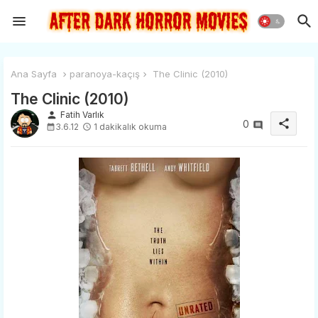
Ana Sayfa
paranoya-kaçış
The Clinic (2010)
The Clinic (2010)
person
Fatih Varlık
share
0
3.6.12
1 dakikalık okuma