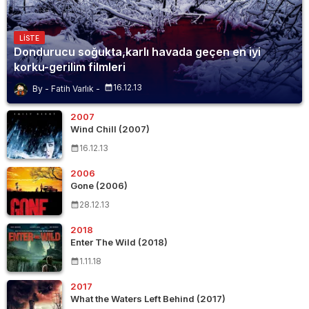
LISTE
Dondurucu soğukta,karlı havada geçen en iyi
korku-gerilim filmleri
16.12.13
Fatih Varlık
2007
Wind Chill (2007)
16.12.13
2006
Gone (2006)
28.12.13
2018
Enter The Wild (2018)
1.11.18
2017
What the Waters Left Behind (2017)