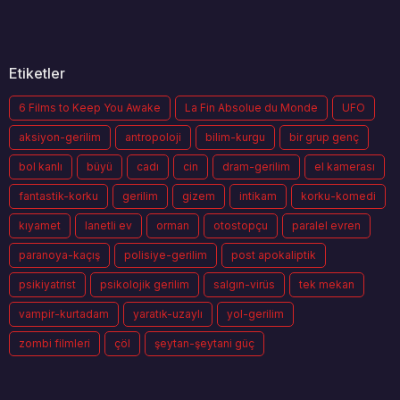
Etiketler
6 Films to Keep You Awake
La Fin Absolue du Monde
UFO
aksiyon-gerilim
antropoloji
bilim-kurgu
bir grup genç
bol kanlı
büyü
cadı
cin
dram-gerilim
el kamerası
fantastik-korku
gerilim
gizem
intikam
korku-komedi
kıyamet
lanetli ev
orman
otostopçu
paralel evren
paranoya-kaçış
polisiye-gerilim
post apokaliptik
psikiyatrist
psikolojik gerilim
salgın-virüs
tek mekan
vampir-kurtadam
yaratık-uzaylı
yol-gerilim
zombi filmleri
çöl
şeytan-şeytani güç