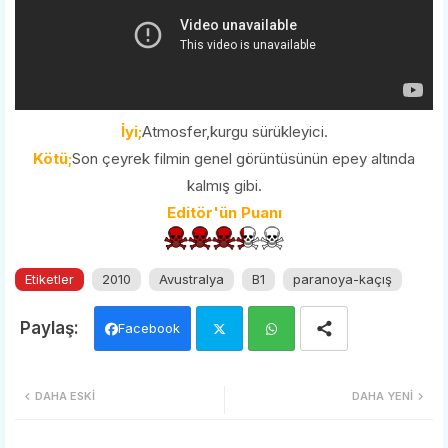
İyi;
Atmosfer,kurgu sürükleyici.
Kötü;
Son çeyrek filmin genel görüntüsünün epey altında
kalmış gibi.
Editör'ün Puanı
Etiketler
2010
Avustralya
B1
paranoya-kaçış
Facebook
Twi
Wh
DAHA ESKI
DAHA YENI
tter
ats