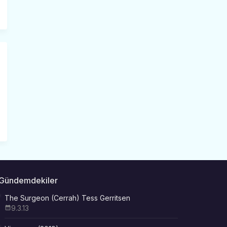
Gündemdekiler
The Surgeon (Cerrah) Tess Gerritsen
9.3.13