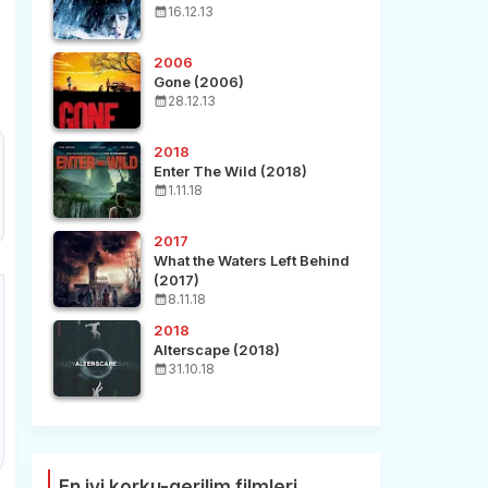
16.12.13
2006
Gone (2006)
28.12.13
2018
Enter The Wild (2018)
1.11.18
2017
What the Waters Left Behind
(2017)
8.11.18
2018
Alterscape (2018)
31.10.18
En iyi korku-gerilim filmleri