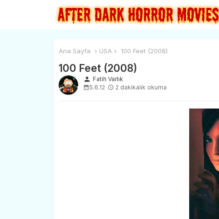
Ana Sayfa
USA
100 Feet (2008)
100 Feet (2008)
person
Fatih Varlık
5.6.12
2 dakikalık okuma