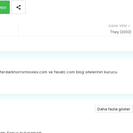
app
DAHA YENI
They (2002)
afterdarkhorrormovies.com ve favatc.com blog sitelerinin kurucu
Daha fazla göster
ror:
Sonuç bulunamadı