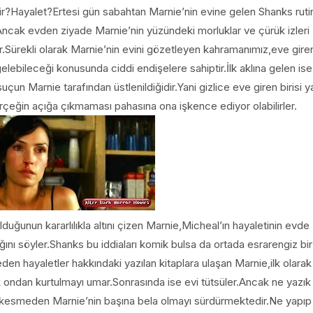
ir?Hayalet?Ertesi gün sabahtan Marnie’nin evine gelen Shanks ruti
Ancak evden ziyade Marnie’nin yüzündeki morluklar ve çürük izleri
.Sürekli olarak Marnie’nin evini gözetleyen kahramanımız,eve gire
elebileceği konusunda ciddi endişelere sahiptir.İlk aklına gelen ise
uçun Marnie tarafından üstlenildiğidir.Yani gizlice eve giren birisi y
gerçeğin açığa çıkmaması pahasına ona işkence ediyor olabilirler.
uğunun kararlılıkla altını çizen Marnie,Micheal’ın hayaletinin evde
ğını söyler.Shanks bu iddiaları komik bulsa da ortada esrarengiz bir
den hayaletler hakkındaki yazılan kitaplara ulaşan Marnie,ilk olarak
ak ondan kurtulmayı umar.Sonrasında ise evi tütsüler.Ancak ne yazık
ız kesmeden Marnie’nin başına bela olmayı sürdürmektedir.Ne yapıp