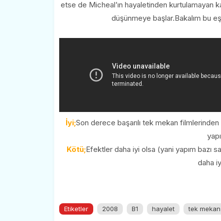
etse de Micheal’ın hayaletinden kurtulamayan ka
düşünmeye başlar.Bakalım bu eşya
İyi;
Son derece başarılı tek mekan filmlerinden 
yapı
Kötü;
Efektler daha iyi olsa (yani yapım bazı 
daha iy
Etiketler
2008
B1
hayalet
tek mekan