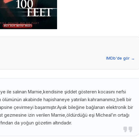
IMDb'de gör →
liye ile salınan Marnie,kendisine şiddet gösteren kocasını nefsi
n ölümünün akabinde hapishaneye yatırılan kahramanımız,belli bir
 hapsine çevirmeyi başarmıştır.Ayak bileğine bağlanan elektronik bir
st gezmesine izin verilen Marnie,öldürdüğü eşi Micheal’ın ortağı
fından da yoğun gözetim altındadır.