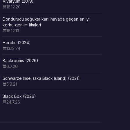
Vivaryum (2019)
16.12.20
Dondurucu soğukta,karlı havada geçen en iyi
korku-gerilim filmleri
16.12.13
Heretic (2024)
13.12.24
Backrooms (2026)
6.7.26
Schwarze Insel (aka Black Island) (2021)
5.9.21
Black Box (2026)
24.7.26