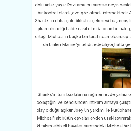
dolu anlar yaşar.Peki ama bu surette neyin nesid
bir kontrol olarak,eve göz atmak istemektedir.
Shanks’in daha çok dikkatini çekmeyi başarmıştır
çıkan olmadığı halde nasıl olur da onun bu hale g
ortağı Micheal’ın başka biri tarafından öldürülüp,s
da birileri Marnie’yi tehdit edebiliyor,hatta 
Shanks’ın tüm baskılarına rağmen evde yalnız old
dolaştığını ve kendisinden intikam almaya çalıştı
olay olduğu açıktır.Joey’un yardımı ile kütüphane
Micheal’ı ait bütün eşyaları evden uzaklaştırar
ki takım elbiseli hayalet suretindeki Micheal,h