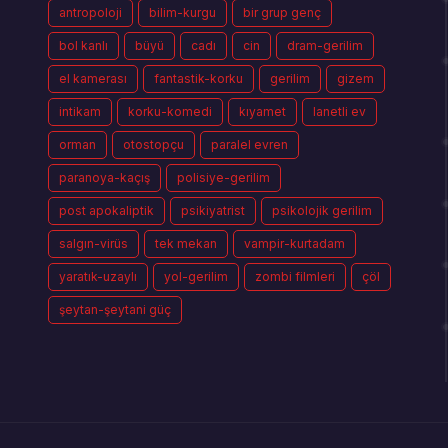
antropoloji
bilim-kurgu
bir grup genç
bol kanlı
büyü
cadı
cin
dram-gerilim
el kamerası
fantastik-korku
gerilim
gizem
intikam
korku-komedi
kıyamet
lanetli ev
orman
otostopçu
paralel evren
paranoya-kaçış
polisiye-gerilim
post apokaliptik
psikiyatrist
psikolojik gerilim
salgın-virüs
tek mekan
vampir-kurtadam
yaratık-uzaylı
yol-gerilim
zombi filmleri
çöl
şeytan-şeytani güç