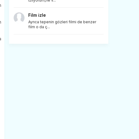
izliyorum,ne v...
n
Film izle
n
Ayrıca tepenin gözleri filmi de benzer
film o da ç...
a