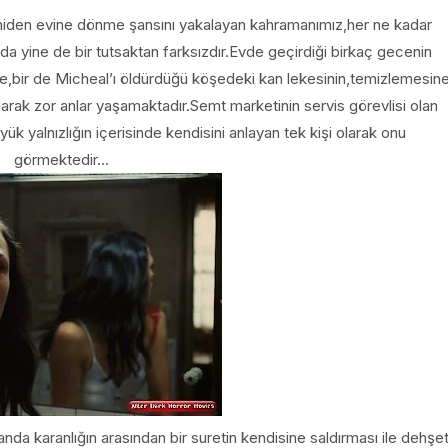
niden evine dönme şansını yakalayan kahramanımız,her ne kadar
da yine de bir tutsaktan farksızdır.Evde geçirdiği birkaç gecenin
ie,bir de Micheal’ı öldürdüğü köşedeki kan lekesinin,temizlemesin
larak zor anlar yaşamaktadır.Semt marketinin servis görevlisi olan
k yalnızlığın içerisinde kendisini anlayan tek kişi olarak onu
görmektedir...
da karanlığın arasından bir suretin kendisine saldırması ile dehşe