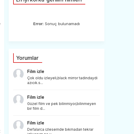
e
Error:
Sonuç bulunamadı
Yorumlar
Film izle
Çok oldu izleyeli,black mirror tadindaydi
azıcık.s...
Film izle
Güzel film ve pek bilinmiyor,bilinmeyen
bir film d...
Film izle
Defalarca izlesemde bıkmadan tekrar
t