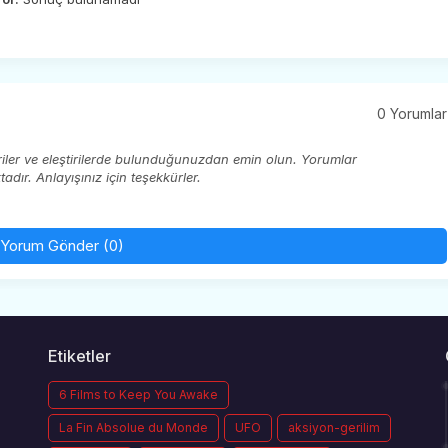
0 Yorumlar
eriler ve eleştirilerde bulunduğunuzdan emin olun. Yorumlar
ır. Anlayışınız için teşekkürler.
Yorum Gönder (0)
Etiketler
6 Films to Keep You Awake
La Fin Absolue du Monde
UFO
aksiyon-gerilim