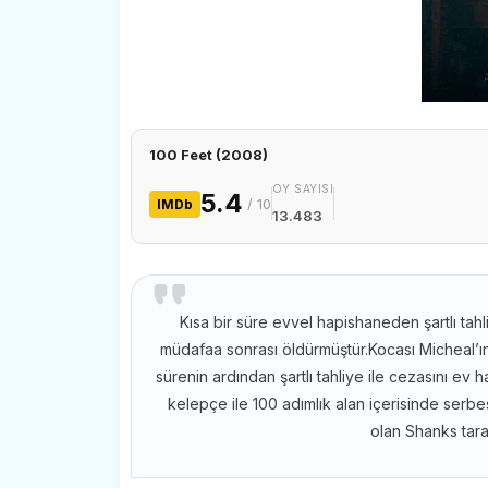
100 Feet (2008)
OY SAYISI
5.4
/ 10
IMDb
13.483
Kısa bir süre evvel hapishaneden şartlı tah
müdafaa sonrası öldürmüştür.Kocası Micheal’ı
sürenin ardından şartlı tahliye ile cezasını ev
kelepçe ile 100 adımlık alan içerisinde serbe
olan Shanks tara