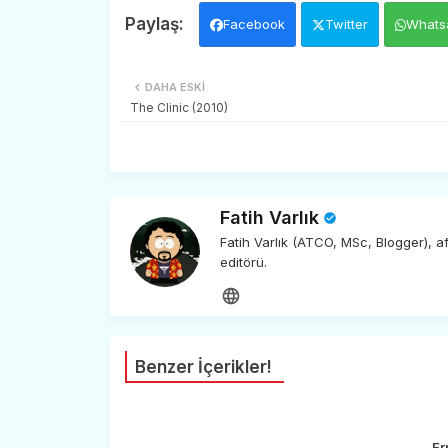
Facebook
Twitter
Whats
DAHA ESKI
The Clinic (2010)
Fatih Varlık
Fatih Varlık (ATCO, MSc, Blogger), 
editörü.
Benzer İçerikler!
Er