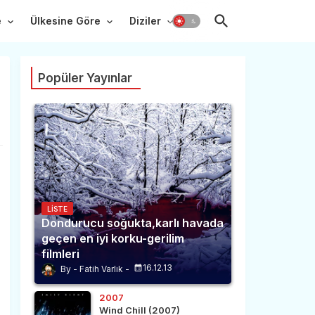
e
Ülkesine Göre
Diziler
Popüler Yayınlar
LISTE
Dondurucu soğukta,karlı havada
geçen en iyi korku-gerilim
filmleri
16.12.13
Fatih Varlık
2007
Wind Chill (2007)