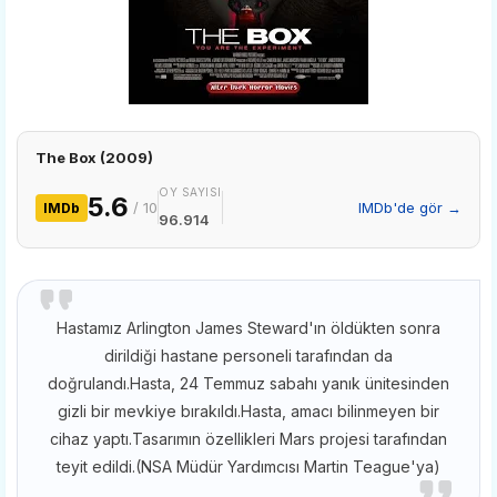
The Box (2009)
OY SAYISI
5.6
/ 10
IMDb'de gör →
IMDb
96.914
Hastamız Arlington James Steward'ın öldükten sonra
dirildiği hastane personeli tarafından da
doğrulandı.Hasta, 24 Temmuz sabahı yanık ünitesinden
gizli bir mevkiye bırakıldı.Hasta, amacı bilinmeyen bir
cihaz yaptı.Tasarımın özellikleri Mars projesi tarafından
teyit edildi.(NSA Müdür Yardımcısı Martin Teague'ya)