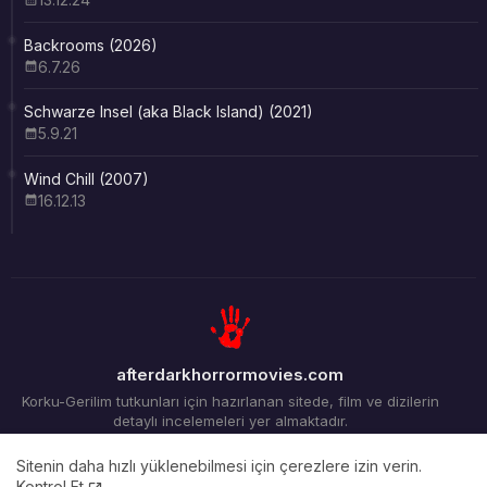
Backrooms (2026)
6.7.26
Schwarze Insel (aka Black Island) (2021)
5.9.21
Wind Chill (2007)
16.12.13
afterdarkhorrormovies.com
Korku-Gerilim tutkunları için hazırlanan sitede, film ve dizilerin
detaylı incelemeleri yer almaktadır.
Sitenin daha hızlı yüklenebilmesi için çerezlere izin verin.
Kontrol Et