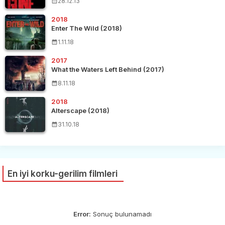
28.12.13
2018
Enter The Wild (2018)
1.11.18
2017
What the Waters Left Behind (2017)
8.11.18
2018
Alterscape (2018)
31.10.18
En iyi korku-gerilim filmleri
Error:
Sonuç bulunamadı