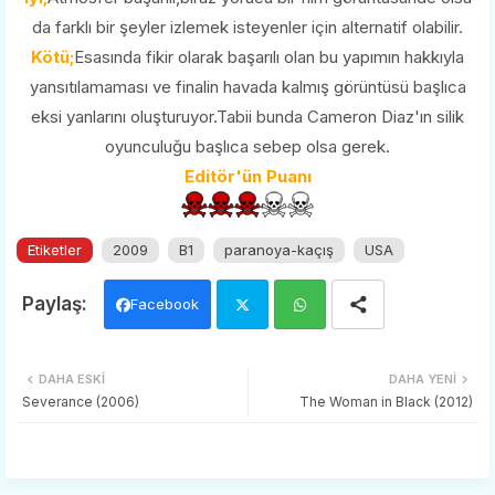
da farklı bir şeyler izlemek isteyenler için alternatif olabilir.
Kötü;
Esasında fikir olarak başarılı olan bu yapımın hakkıyla
yansıtılamaması ve finalin havada kalmış görüntüsü başlıca
eksi yanlarını oluşturuyor.Tabii bunda Cameron Diaz'ın silik
oyunculuğu başlıca sebep olsa gerek.
Editör'ün Puanı
Etiketler
2009
B1
paranoya-kaçış
USA
Facebook
Twi
Wh
DAHA ESKI
DAHA YENI
tter
ats
Severance (2006)
The Woman in Black (2012)
app