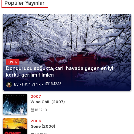
Popüler Yayınlar
LISTE
Dondurucu soğukta,karlı havada geçen en iyi
korku-gerilim filmleri
16.12.13
Fatih Varlık
2007
Wind Chill (2007)
16.12.13
2006
Gone (2006)