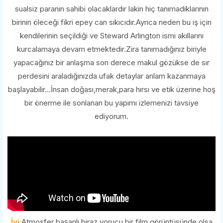
sualsiz paranın sahibi olacaklardır lakin hiç tanımadıklarının
birinin öleceği fikri epey can sıkıcıdır.Ayrıca neden bu iş için
kendilerinin seçildiği ve Steward Arlington ismi akıllarını
kurcalamaya devam etmektedir.Zira tanımadığınız biriyle
yapacağınız bir anlaşma son derece makul gözükse de sır
perdesini araladığınızda ufak detaylar anlam kazanmaya
başlayabilir...İnsan doğası,merak,para hırsı ve etik üzerine hoş
bir önerme ile sonlanan bu yapımı izlemenizi tavsiye
ediyorum.
İyi;
Atmosfer başarılı,biraz yorucu bir film görüntüsünde olsa