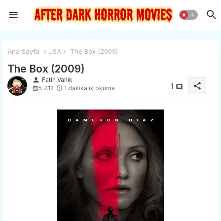
Ana Sayfa
USA
The Box (2009)
The Box (2009)
person
Fatih Varlık
share
1
5.7.12
1 dakikalık okuma