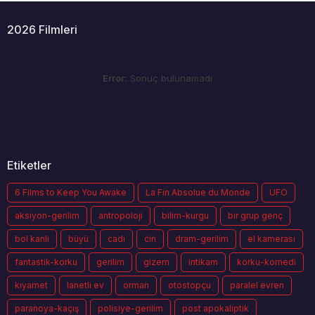
2026 Filmleri
Error:
Sonuç bulunamadı
Etiketler
6 Films to Keep You Awake
La Fin Absolue du Monde
UFO
aksiyon-gerilim
antropoloji
bilim-kurgu
bir grup genç
bol kanlı
büyü
cadı
cin
dram-gerilim
el kamerası
fantastik-korku
gerilim
gizem
intikam
korku-komedi
kıyamet
lanetli ev
orman
otostopçu
paralel evren
paranoya-kaçış
polisiye-gerilim
post apokaliptik