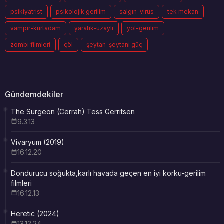
psikiyatrist
psikolojik gerilim
salgın-virüs
tek mekan
vampir-kurtadam
yaratık-uzaylı
yol-gerilim
zombi filmleri
çöl
şeytan-şeytani güç
Gündemdekiler
The Surgeon (Cerrah) Tess Gerritsen
9.3.13
Vivaryum (2019)
16.12.20
Dondurucu soğukta,karlı havada geçen en iyi korku-gerilim
filmleri
16.12.13
Heretic (2024)
13.12.24