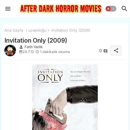
Ana Sayfa
uzakdoğu
Invitation Only (2009)
Invitation Only (2009)
person
Fatih Varlık
share
0
24.7.12
1 dakikalık okuma