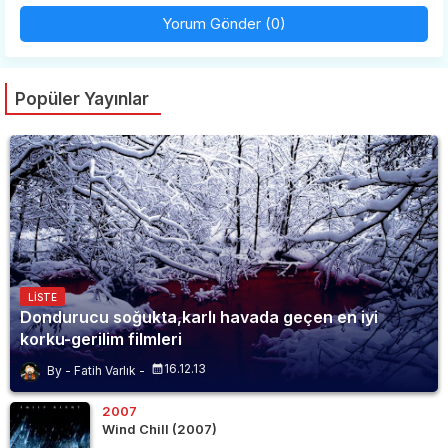
Yorum Gönder (0)
Popüler Yayınlar
LISTE
Dondurucu soğukta,karlı havada geçen en iyi
korku-gerilim filmleri
16.12.13
Fatih Varlık
2007
Wind Chill (2007)