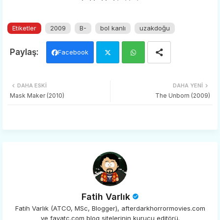
Etiketler
2009
B-
bol kanlı
uzakdoğu
Facebook
Twi
Wh
DAHA ESKI
DAHA YENI
tter
ats
Mask Maker (2010)
The Unborn (2009)
app
Fatih Varlık
Fatih Varlık (ATCO, MSc, Blogger), afterdarkhorrormovies.com
ve favatc.com blog sitelerinin kurucu editörü.