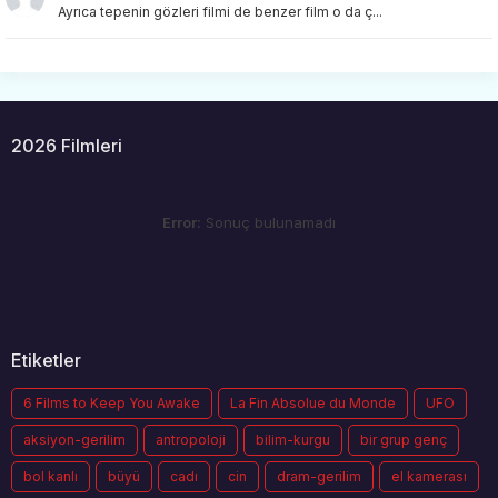
Ayrıca tepenin gözleri filmi de benzer film o da ç...
2026 Filmleri
Error:
Sonuç bulunamadı
Etiketler
6 Films to Keep You Awake
La Fin Absolue du Monde
UFO
aksiyon-gerilim
antropoloji
bilim-kurgu
bir grup genç
bol kanlı
büyü
cadı
cin
dram-gerilim
el kamerası