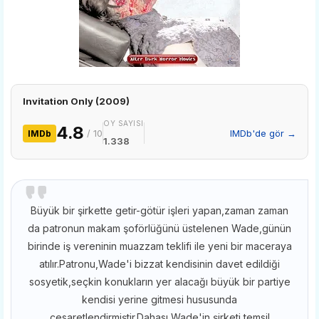
Invitation Only (2009)
OY SAYISI
4.8
/ 10
IMDb'de gör →
IMDb
1.338
Büyük bir şirkette getir-götür işleri yapan,zaman zaman
da patronun makam şoförlüğünü üstelenen Wade,günün
birinde iş vereninin muazzam teklifi ile yeni bir maceraya
atılır.Patronu,Wade'i bizzat kendisinin davet edildiği
sosyetik,seçkin konukların yer alacağı büyük bir partiye
kendisi yerine gitmesi hususunda
cesaretlendirmiştir.Dahası Wade'in şirketi temsil