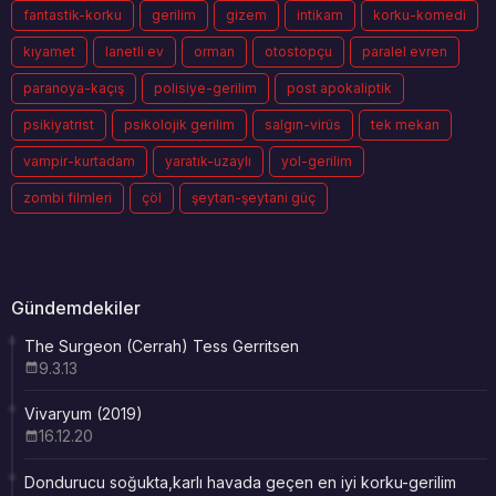
fantastik-korku
gerilim
gizem
intikam
korku-komedi
kıyamet
lanetli ev
orman
otostopçu
paralel evren
paranoya-kaçış
polisiye-gerilim
post apokaliptik
psikiyatrist
psikolojik gerilim
salgın-virüs
tek mekan
vampir-kurtadam
yaratık-uzaylı
yol-gerilim
zombi filmleri
çöl
şeytan-şeytani güç
Gündemdekiler
The Surgeon (Cerrah) Tess Gerritsen
9.3.13
Vivaryum (2019)
16.12.20
Dondurucu soğukta,karlı havada geçen en iyi korku-gerilim