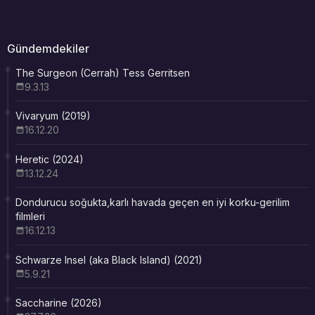
Gündemdekiler
The Surgeon (Cerrah) Tess Gerritsen
9.3.13
Vivaryum (2019)
16.12.20
Heretic (2024)
13.12.24
Dondurucu soğukta,karlı havada geçen en iyi korku-gerilim
filmleri
16.12.13
Schwarze Insel (aka Black Island) (2021)
5.9.21
Saccharine (2026)