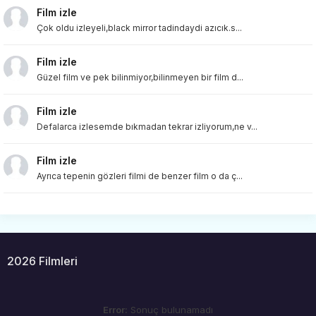
Film izle
Çok oldu izleyeli,black mirror tadindaydi azıcık.s...
Film izle
Güzel film ve pek bilinmiyor,bilinmeyen bir film d...
Film izle
Defalarca izlesemde bıkmadan tekrar izliyorum,ne v...
Film izle
Ayrıca tepenin gözleri filmi de benzer film o da ç...
2026 Filmleri
Error:
Sonuç bulunamadı