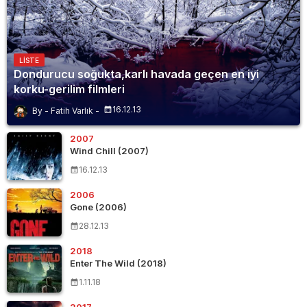
LISTE
Dondurucu soğukta,karlı havada geçen en iyi
korku-gerilim filmleri
16.12.13
Fatih Varlık
2007
Wind Chill (2007)
16.12.13
2006
Gone (2006)
28.12.13
2018
Enter The Wild (2018)
1.11.18
2017