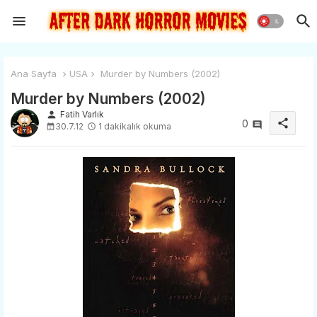
Ana Sayfa
USA
Murder by Numbers (2002)
Murder by Numbers (2002)
person
Fatih Varlık
share
0
30.7.12
1 dakikalık okuma