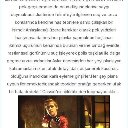
pek geçinemese de onun düşüncelerine saygı
duymaktadır.Justin ise felsefeyle ilgilenen suç ve ceza
konularında kendine has teorilere sahip çalışkan bir
isimdir.Anlaşılacağı üzere karakter olarak pek yıldızları
barışmasa da beraber planlar yapmaktan hoşlanan
ikilimiz,uçurumun kenarında bulunan virane bir dağ evinde
rastlantısal görünümlü suç işleyerek polis teşkilatı ile dalga
geçme arzusundadırlar.Aylar öncesinden her şeyi planlayan
kahramanlarımız en ufak detayı dahi düşünerek kusursuz
olduğuna inandıkları kanlı eyleme girişirler.Her şey plana
uygun ilerlemektedir,ancak teoriden pratiğe geçerken ufak
bir hata dedektif Cassie'nin dikkatinden kaçmayacaktır...