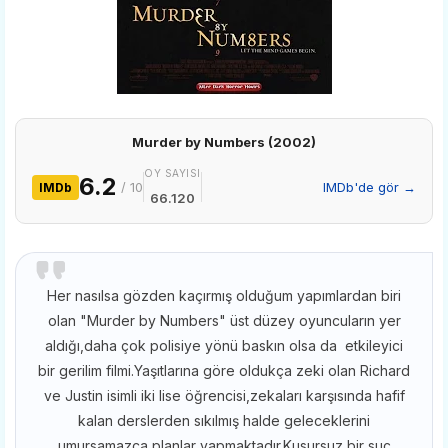
Murder by Numbers (2002)
OY SAYISI
6.2
/ 10
IMDb'de gör →
IMDb
66.120
Her nasılsa gözden kaçırmış olduğum yapımlardan biri
olan "Murder by Numbers" üst düzey oyuncuların yer
aldığı,daha çok polisiye yönü baskın olsa da etkileyici
bir gerilim filmi.Yaşıtlarına göre oldukça zeki olan Richard
ve Justin isimli iki lise öğrencisi,zekaları karşısında hafif
kalan derslerden sıkılmış halde geleceklerini
umursamazca planlar yapmaktadır.Kusursuz bir suç