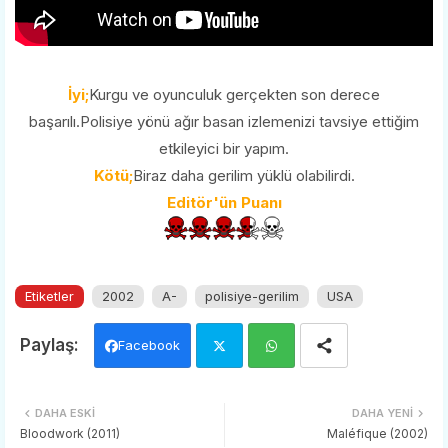
İyi;
Kurgu ve oyunculuk gerçekten son derece
başarılı.Polisiye yönü ağır basan izlemenizi tavsiye ettiğim
etkileyici bir yapım.
Kötü;
Biraz daha gerilim yüklü olabilirdi.
Editör'ün Puanı
Etiketler
2002
A-
polisiye-gerilim
USA
Facebook
Twi
Wh
DAHA ESKI
DAHA YENI
tter
ats
Bloodwork (2011)
Maléfique (2002)