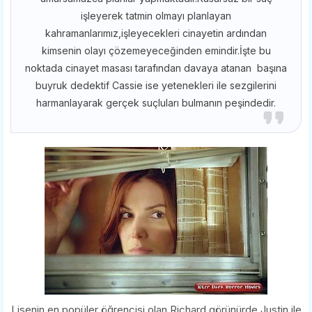
işleyerek tatmin olmayı planlayan
kahramanlarımız,işleyecekleri cinayetin ardından
kimsenin olayı çözemeyeceğinden emindir.İşte bu
noktada cinayet masası tarafından davaya atanan başına
buyruk dedektif Cassie ise yetenekleri ile sezgilerini
harmanlayarak gerçek suçluları bulmanın peşindedir.
Lisenin en popüler öğrencisi olan Richard görünürde Justin ile