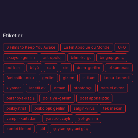
Etiketler
6 Films to Keep You Awake
La Fin Absolue du Monde
UFO
aksiyon-gerilim
antropoloji
bilim-kurgu
bir grup genç
bol kanlı
büyü
cadı
cin
dram-gerilim
el kamerası
fantastik-korku
gerilim
gizem
intikam
korku-komedi
kıyamet
lanetli ev
orman
otostopçu
paralel evren
paranoya-kaçış
polisiye-gerilim
post apokaliptik
psikiyatrist
psikolojik gerilim
salgın-virüs
tek mekan
vampir-kurtadam
yaratık-uzaylı
yol-gerilim
zombi filmleri
çöl
şeytan-şeytani güç