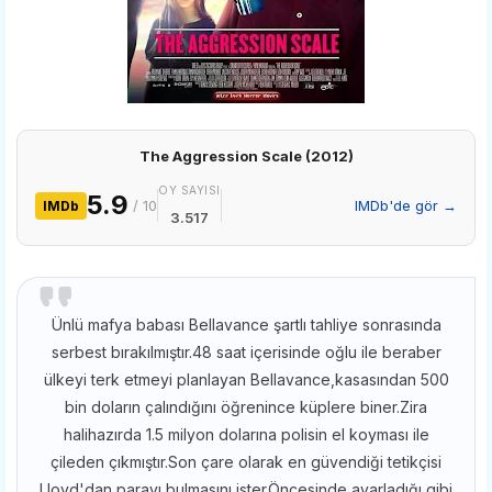
The Aggression Scale (2012)
OY SAYISI
5.9
/ 10
IMDb'de gör →
IMDb
3.517
Ünlü mafya babası Bellavance şartlı tahliye sonrasında
serbest bırakılmıştır.48 saat içerisinde oğlu ile beraber
ülkeyi terk etmeyi planlayan Bellavance,kasasından 500
bin doların çalındığını öğrenince küplere biner.Zira
halihazırda 1.5 milyon dolarına polisin el koyması ile
çileden çıkmıştır.Son çare olarak en güvendiği tetikçisi
Lloyd'dan parayı bulmasını ister.Öncesinde ayarladığı gibi