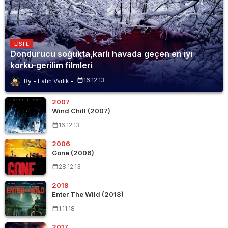
LISTE
Dondurucu soğukta,karlı havada geçen en iyi
korku-gerilim filmleri
16.12.13
Fatih Varlık
2007
Wind Chill (2007)
16.12.13
2006
Gone (2006)
28.12.13
2018
Enter The Wild (2018)
1.11.18
2017