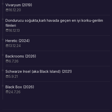
Vivaryum (2019)
16.12.20
Dondurucu soğukta,karlı havada geçen en iyi korku-gerilim
filmleri
16.12.13
Heretic (2024)
13.12.24
Backrooms (2026)
6.7.26
Schwarze Insel (aka Black Island) (2021)
5.9.21
Black Box (2026)
24.7.26