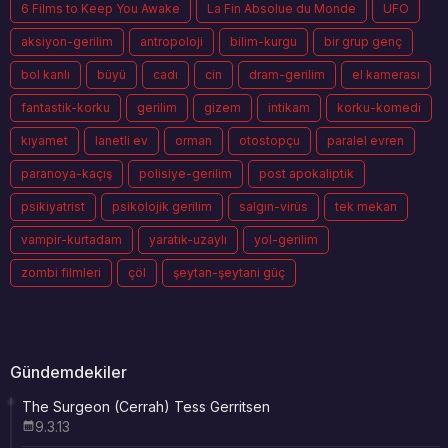
6 Films to Keep You Awake
La Fin Absolue du Monde
UFO
aksiyon-gerilim
antropoloji
bilim-kurgu
bir grup genç
bol kanlı
büyü
cadı
cin
dram-gerilim
el kamerası
fantastik-korku
gerilim
gizem
intikam
korku-komedi
kıyamet
lanetli ev
orman
otostopçu
paralel evren
paranoya-kaçış
polisiye-gerilim
post apokaliptik
psikiyatrist
psikolojik gerilim
salgın-virüs
tek mekan
vampir-kurtadam
yaratık-uzaylı
yol-gerilim
zombi filmleri
çöl
şeytan-şeytani güç
Gündemdekiler
The Surgeon (Cerrah) Tess Gerritsen
9.3.13