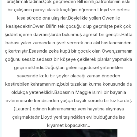
araştırmaktadırlar.Çok geçmeden Bill isimli,patronlarının eski
bir çalışanın parayı alarak kaçtığını öğrenen Lloyd ve çetesi
kısa sürede ona ulaşırlar.Böylelikle yolları Owen ile
kesişecektir.Owen Bill'in tek çocuğu olup geçmişte pek çok
şiddet içeren davranışlarda bulunmuş agresif bir gençtir.Hatta
babası yakın zamanda rüşvet vererek onu akıl hastanesinden
çıkartmıştır.Esasında zeka küpü bir çocuk olan Owen,zamanın
çoğunu sessiz sedasız bir köşeye çekilerek planlar yapmakla
geçirmektedir.Doğuştan gelen içgüdüsel yetenekleri
sayesinde kötü bir şeyler olacağı zaman önceden
kestirebilen kahramanımız,bubi tuzakları kurma konusunda da
oldukça yeteneklidir.Babasının Maggie isimli bir bayanla
evlenmesi ile kendisinden yaşça büyük sorunlu bir kız kardeş
(Lauren) edinen kahramanımız,yeni hayatına alışmaya
çalışmaktadır.Lloyd yeni taşındıkları evi bulduğunda ise
kıyamet kopacaktır...