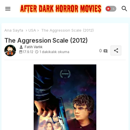
Ana Sayfa
USA
The Aggression Scale (2012)
The Aggression Scale (2012)
person
Fatih Varlık
share
0
17.9.12
1 dakikalık okuma