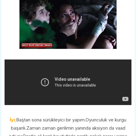
İyi;
Baştan sona sürükleyici bir yapım.Oyunculuk ve kurgu
başarılı.Zaman zaman gerilimin yanında aksiyon da vaad