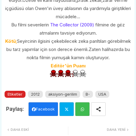
ediyor.Özetle eli kanlı haydutlarla,pratik zekalı,zarar verme
içgüdüsü olan Owen'ın üvey ablasının da yardımıyla giriştikleri
mücadele...
Bu filmi sevenlerin
The Collector (2009)
filmine de göz
atmalarını tavsiye ediyorum.
Kötü;
Seyircinin ilgisini çekebilecek zeka parıltıları görebilmek
bu tarz yapımlar için son derece önemli.Zaten halihazırda bu
nokta filmin yumuşak karnını oluşturuyor.
Editör'ün Puanı
Etiketler
2012
aksiyon-gerilim
B-
USA
Facebook
Twi
Wh
DAHA ESKI
DAHA YENI
tter
ats