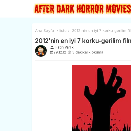
Ana Sayfa
liste
2012'nin en iyi 7 korku-gerilim fi
2012'nin en iyi 7 korku-gerilim fil
person
Fatih Varlık
29.12.12
3 dakikalık okuma