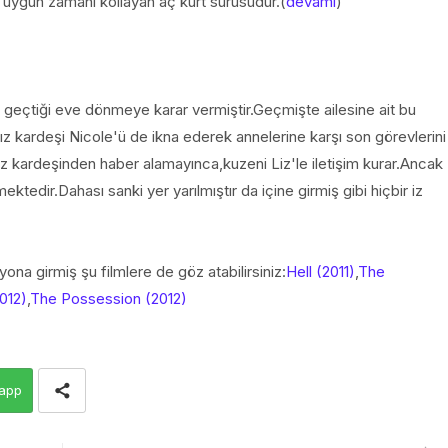
n uygun zamanı kollayan aç kurt sürüsüdür.(
devamı
)
 geçtiği eve dönmeye karar vermiştir.Geçmişte ailesine ait bu
z kardeşi Nicole'ü de ikna ederek annelerine karşı son görevlerini
z kardeşinden haber alamayınca,kuzeni Liz'le iletişim kurar.Ancak
tedir.Dahası sanki yer yarılmıştır da içine girmiş gibi hiçbir iz
yona girmiş şu filmlere de göz atabilirsiniz:
Hell (2011)
,
The
012)
,
The Possession (2012)
app