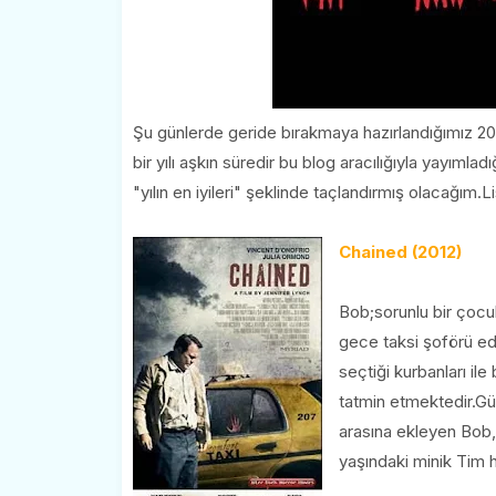
Şu günlerde geride bırakmaya hazırlandığımız 2012 
bir yılı aşkın süredir bu blog aracılığıyla yayı
"yılın en iyileri" şeklinde taçlandırmış olacağım.Li
Chained (2012)
Bob;sorunlu bir çocukl
gece taksi şoförü eda
seçtiği kurbanları i
tatmin etmektedir.Gün
arasına ekleyen Bob,a
yaşındaki minik Tim 