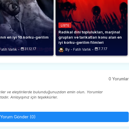
LISTE
Radikal dini toplulukları, marjinal
ının en iyi 10 korku-gerilim
grupları ve tarikatları konu alan en
iyi korku-gerilim filmleri
31.12.17
7.7.17
Fatih Varlık
Fatih Varlık
0 Yorumlar
eriler ve eleştirilerde bulunduğunuzdan emin olun. Yorumlar
ır. Anlayışınız için teşekkürler.
Yorum Gönder (0)