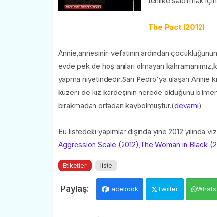
tehlike saldırmak içi
The Pact (2012)
Annie,annesinin vefatının ardından çocukluğunun
evde pek de hoş anıları olmayan kahramanımız,kı
yapma niyetindedir.San Pedro'ya ulaşan Annie kı
kuzeni de kız kardeşinin nerede olduğunu bilmemek
bırakmadan ortadan kaybolmuştur.(
devamı
)
Bu listedeki yapımlar dışında yine 2012 yılında viz
Aggression Scale (2012)
,
The Woman in Black (2
Etiketler
liste
Facebook
Twitter
Whats