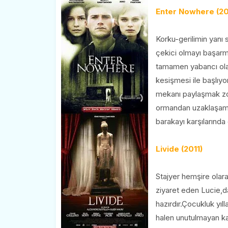
Enter Nowhere (20
Korku-gerilimin yanı s
çekici olmayı başarmı
tamamen yabancı olan 
kesişmesi ile başlıy
mekanı paylaşmak zor
ormandan uzaklaşamay
barakayı karşılarında
Livide (2011)
Stajyer hemşire olara
ziyaret eden Lucie,da
hazırdır.Çocukluk yı
halen unutulmayan ka