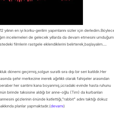
yılının en iyi korku-gerilim yapımlarını sizler için derledim.Böylec
mladığım incelemeleri de gelecek yıllarda da devam etmesini umduğum
stedeki filmlerin rastgele eklendiklerini belirterek,başlayalım....
uk dönemi geçirmiş,solgun suratlı sıra dışı bir seri katildir.Her
sında şehir merkezine inerek ağırlıklı olarak fahişeler arasından
le beraber her santimi kana boyanmış,ücradaki evinde hasta ruhunu
ün birinde taksisine aldığı bir anne-oğlu (Tim) da kurbanları
nnesini gözlerinin önünde katlettiği,"rabbit" adını taktığı dokuz
hakkında planlar yapmaktadır.(
devamı
)