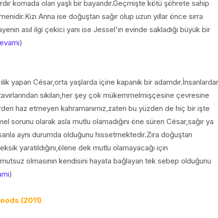
ardır komada olan yaşlı bir bayandır.Geçmişte kötü şöhrete sahip
itmenidir.Kızı Anna ise doğuştan sağır olup uzun yıllar önce sırra
enin asıl ilgi çekici yanı ise Jessel'ın evinde sakladığı büyük bir
evamı
)
lık yapan César,orta yaşlarda içine kapanık bir adamdır.İnsanlarda
tavırlarından sıkılan,her şey çok mükemmelmişçesine çevresine
erden haz etmeyen kahramanımız,zaten bu yüzden de hiç bir işte
mel sorunu olarak asla mutlu olamadığını öne süren César,sağır ya
insanla aynı durumda olduğunu hissetmektedir.Zira doğuştan
ksik yaratıldığını,ölene dek mutlu olamayacağı için
 mutsuz olmasının kendisini hayata bağlayan tek sebep olduğunu
amı
)
oods (2011)