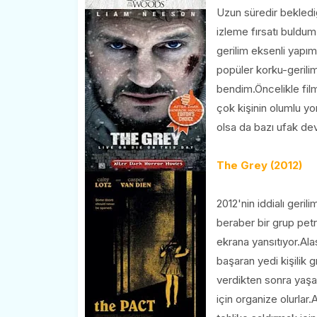
Uzun süredir bekledi
izleme fırsatı buldu
gerilim eksenli yapı
popüler korku-gerili
bendim.Öncelikle film
çok kişinin olumlu y
olsa da bazı ufak de
The Grey (2012)
2012'nin iddialı geri
beraber bir grup petr
ekrana yansıtıyor.Ala
başaran yedi kişilik 
verdikten sonra yaşa
için organize olurla