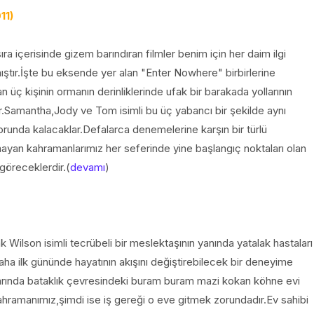
11)
ıra içerisinde gizem barındıran filmler benim için her daim ilgi
ştır.İşte bu eksende yer alan "Enter Nowhere" birbirlerine
üç kişinin ormanın derinliklerinde ufak bir barakada yollarının
or.Samantha,Jody ve Tom isimli bu üç yabancı bir şekilde aynı
unda kalacaklar.Defalarca denemelerine karşın bir türlü
an kahramanlarımız her seferinde yine başlangıç noktaları olan
 göreceklerdir.(
devamı
)
k Wilson isimli tecrübeli bir meslektaşının yanında yatalak hastaları
ha ilk gününde hayatının akışını değiştirebilecek bir deneyime
llarında bataklık çevresindeki buram buram mazi kokan köhne evi
hramanımız,şimdi ise iş gereği o eve gitmek zorundadır.Ev sahibi