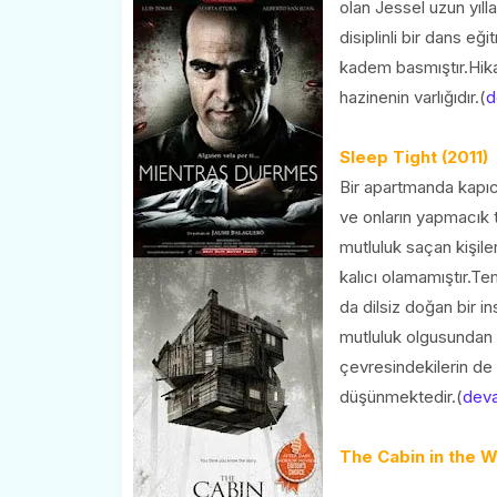
olan Jessel uzun yıll
disiplinli bir dans eğ
kadem basmıştır.Hikay
hazinenin varlığıdır.(
d
Sleep Tight (2011)
Bir apartmanda kapıcı
ve onların yapmacık 
mutluluk saçan kişil
kalıcı olamamıştır.Te
da dilsiz doğan bir 
mutluluk olgusundan e
çevresindekilerin de
düşünmektedir.(
dev
The Cabin in the W