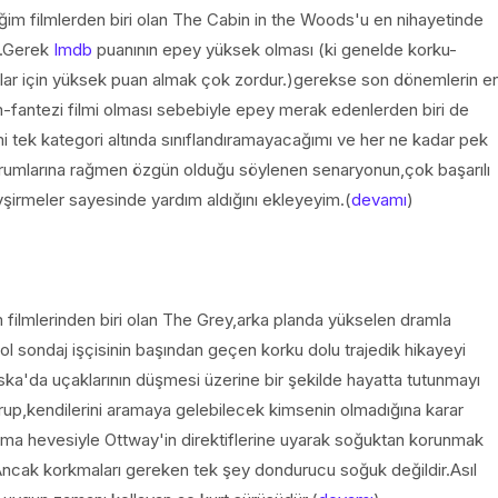
ğim filmlerden biri olan The Cabin in the Woods'u en nihayetinde
m.Gerek
Imdb
puanının epey yüksek olması (ki genelde korku-
mlar için yüksek puan almak çok zordur.)gerekse son dönemlerin e
m-fantezi filmi olması sebebiyle epey merak edenlerden biri de
i tek kategori altında sınıflandıramayacağımı ve her ne kadar pek
orumlarına rağmen özgün olduğu söylenen senaryonun,çok başarılı
vşirmeler sayesinde yardım aldığını ekleyeyim.(
devamı
)
lim filmlerinden biri olan The Grey,arka planda yükselen dramla
ol sondaj işçisinin başından geçen korku dolu trajedik hikayeyi
ska'da uçaklarının düşmesi üzerine bir şekilde hayatta tutunmayı
grup,kendilerini aramaya gelebilecek kimsenin olmadığına karar
ma hevesiyle Ottway'in direktiflerine uyarak soğuktan korunmak
r.Ancak korkmaları gereken tek şey dondurucu soğuk değildir.Asıl