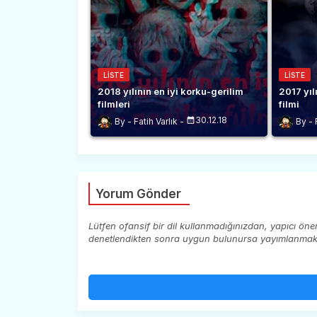
LISTE
LISTE
2018 yılının en iyi korku-gerilim
2017 yıl
filmleri
filmi
30.12.18
Fatih Varlık
Yorum Gönder
Lütfen ofansif bir dil kullanmadığınızdan, yapıcı ön
denetlendikten sonra uygun bulunursa yayımlanmaktad