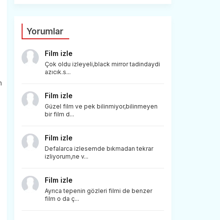
Yorumlar
Film izle
Çok oldu izleyeli,black mirror tadindaydi
azıcık.s...
n
Film izle
Güzel film ve pek bilinmiyor,bilinmeyen
bir film d...
Film izle
Defalarca izlesemde bıkmadan tekrar
izliyorum,ne v...
Film izle
Ayrıca tepenin gözleri filmi de benzer
film o da ç...