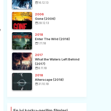
16.12.13
2006
Gone (2006)
28.12.13
e
2018
Enter The Wild (2018)
1.11.18
2017
What the Waters Left Behind
(2017)
8.11.18
2018
Alterscape (2018)
31.10.18
En iyi korku-gerilim filmleri