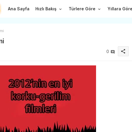
Ana Sayfa
Hızlı Bakış
Türlere Göre
Yıllara Gör
lmi
mi
share
0