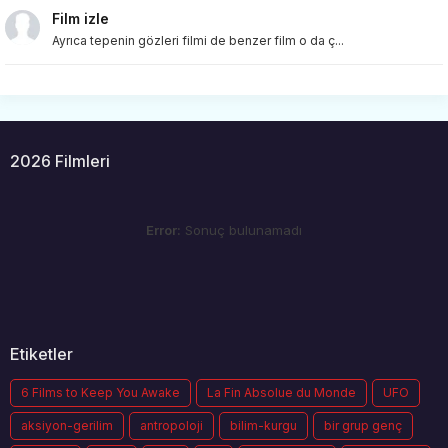
Film izle
Ayrıca tepenin gözleri filmi de benzer film o da ç...
2026 Filmleri
Error:
Sonuç bulunamadı
Etiketler
6 Films to Keep You Awake
La Fin Absolue du Monde
UFO
aksiyon-gerilim
antropoloji
bilim-kurgu
bir grup genç