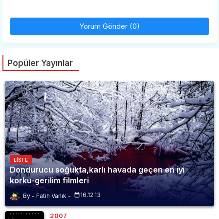
Yorum Gönder (0)
Popüler Yayınlar
LISTE
Dondurucu soğukta,karlı havada geçen en iyi
korku-gerilim filmleri
16.12.13
Fatih Varlık
2007