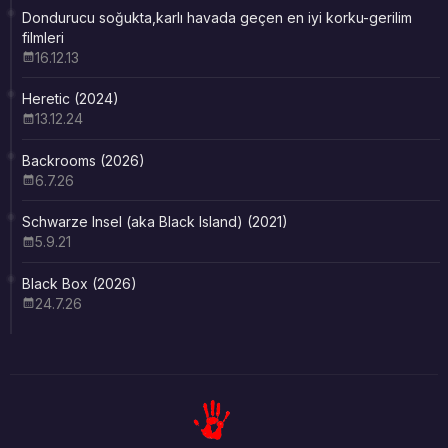
Dondurucu soğukta,karlı havada geçen en iyi korku-gerilim
filmleri
16.12.13
Heretic (2024)
13.12.24
Backrooms (2026)
6.7.26
Schwarze Insel (aka Black Island) (2021)
5.9.21
Black Box (2026)
24.7.26