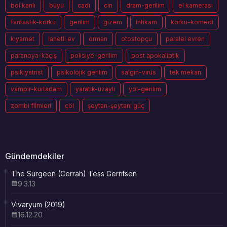
bol kanlı
büyü
cadı
cin
dram-gerilim
el kamerası
fantastik-korku
gerilim
gizem
intikam
korku-komedi
kıyamet
lanetli ev
orman
otostopçu
paralel evren
paranoya-kaçış
polisiye-gerilim
post apokaliptik
psikiyatrist
psikolojik gerilim
salgın-virüs
tek mekan
vampir-kurtadam
yaratık-uzaylı
yol-gerilim
zombi filmleri
çöl
şeytan-şeytani güç
Gündemdekiler
The Surgeon (Cerrah) Tess Gerritsen
9.3.13
Vivaryum (2019)
16.12.20