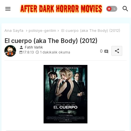
Ana Sayfa
polisiye-gerilim
El cuerpo (aka The Body) (2012)
El cuerpo (aka The Body) (2012)
person
Fatih Varlık
share
0
17.8.13
1 dakikalık okuma