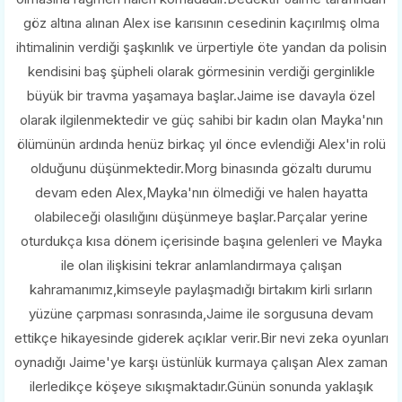
göz altına alınan Alex ise karısının cesedinin kaçırılmış olma
ihtimalinin verdiği şaşkınlık ve ürpertiyle öte yandan da polisin
kendisini baş şüpheli olarak görmesinin verdiği gerginlikle
büyük bir travma yaşamaya başlar.Jaime ise davayla özel
olarak ilgilenmektedir ve güç sahibi bir kadın olan Mayka'nın
ölümünün ardında henüz birkaç yıl önce evlendiği Alex'in rolü
olduğunu düşünmektedir.Morg binasında gözaltı durumu
devam eden Alex,Mayka'nın ölmediği ve halen hayatta
olabileceği olasılığını düşünmeye başlar.Parçalar yerine
oturdukça kısa dönem içerisinde başına gelenleri ve Mayka
ile olan ilişkisini tekrar anlamlandırmaya çalışan
kahramanımız,kimseyle paylaşmadığı birtakım kirli sırların
yüzüne çarpması sonrasında,Jaime ile sorgusuna devam
ettikçe hikayesinde giderek açıklar verir.Bir nevi zeka oyunları
oynadığı Jaime'ye karşı üstünlük kurmaya çalışan Alex zaman
ilerledikçe köşeye sıkışmaktadır.Günün sonunda yaklaşık