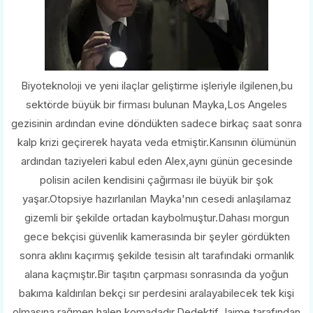
Biyoteknoloji ve yeni ilaçlar geliştirme işleriyle ilgilenen,bu
sektörde büyük bir firması bulunan Mayka,Los Angeles
gezisinin ardından evine döndükten sadece birkaç saat sonra
kalp krizi geçirerek hayata veda etmiştir.Karısının ölümünün
ardından taziyeleri kabul eden Alex,aynı günün gecesinde
polisin acilen kendisini çağırması ile büyük bir şok
yaşar.Otopsiye hazırlanılan Mayka'nın cesedi anlaşılamaz
gizemli bir şekilde ortadan kaybolmuştur.Dahası morgun
gece bekçisi güvenlik kamerasında bir şeyler gördükten
sonra aklını kaçırmış şekilde tesisin alt tarafındaki ormanlık
alana kaçmıştır.Bir taşıtın çarpması sonrasında da yoğun
bakıma kaldırılan bekçi sır perdesini aralayabilecek tek kişi
olmasına rağmen halen komadadır.Dedektif Jaime tarafından