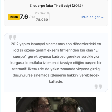
El cuerpo (aka The Body) (2012)
OY SAYISI
7.6
/ 10
IMDb'de gör →
IMDb
78.060
2012 yapımı İspanyol sinemasının son dönemlerdeki en
iddialı gizem-gerilim eksenli filmlerinden biri olan "El
cuerpo" gerek oyuncu kadrosu gerekse sürükleyici
kurgusu ile mutlaka izlemenizi tavsiye ettiğim başarılı bir
alternatif.Ülkemizde de yakın zamanda vizyona girdiği
düşünülürse sinemada izlemenin hakkını verebilecek
kalitede.