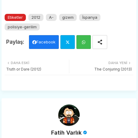
Etiketler
2012
A-
gizem
İspanya
polisiye-gerilim
Facebook
Twi
Wh
DAHA ESKI
DAHA YENI
tter
ats
Truth or Dare (2012)
The Conjuring (2013)
app
Fatih Varlık