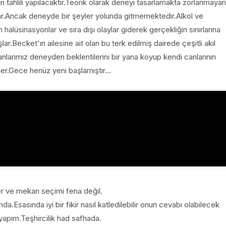
 tahlili yapılacaktır.Teorik olarak deneyi tasarlamakta zorlanmayan
lar.Ancak deneyde bir şeyler yolunda gitmemektedir.Alkol ve
 halüsinasyonlar ve sıra dışı olaylar giderek gerçekliğin sınırlarına
r.Becket'ın ailesine ait olan bu terk edilmiş dairede çeşitli akıl
larımız deneyden beklentilerini bir yana koyup kendi canlarının
er.Gece henüz yeni başlamıştır...
 ve mekan seçimi fena değil.
a.Esasında iyi bir fikir nasıl katledilebilir onun cevabı olabilecek
 yapım.Teşhircilik had safhada.