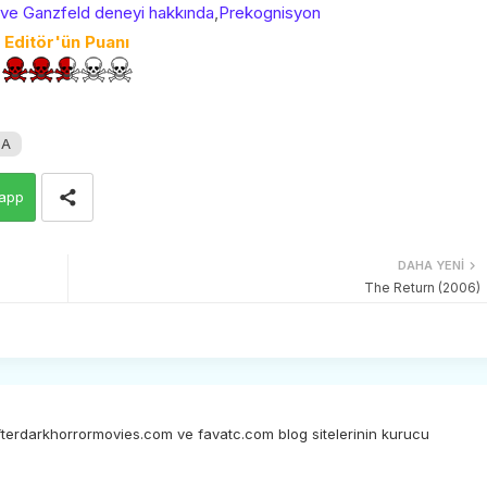
 ve Ganzfeld deneyi hakkında
,
Prekognisyon
Editör'ün Puanı
SA
app
DAHA YENI
The Return (2006)
afterdarkhorrormovies.com ve favatc.com blog sitelerinin kurucu