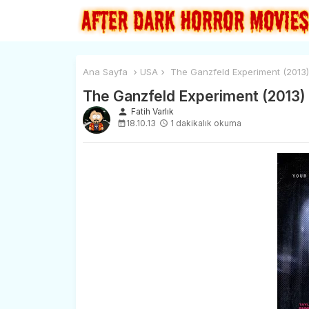
Ana Sayfa
USA
The Ganzfeld Experiment (2013)
The Ganzfeld Experiment (2013)
person
Fatih Varlık
18.10.13
1 dakikalık okuma