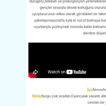
durugörü,telepati ve prekognisyon yeteneklerinin
gençler sırasıyla denek koltuğuna oturur
uyuşturucunun etkisi olarak gördükleri bir takım
yakınlaşmaya,hatta öyle ki vucüt bulmaya başla
oyunlarıyla yüzleşmek zorunda kalan kahraman
derdine düşerl
İyi;
Atmosfer
Kötü;
Kurgu çok sıradan.Oyunculuk vasatın altınd
cinsten bir