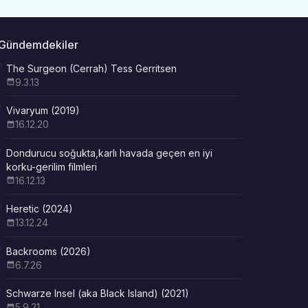
Gündemdekiler
The Surgeon (Cerrah) Tess Gerritsen
9.3.13
Vivaryum (2019)
16.12.20
Dondurucu soğukta,karlı havada geçen en iyi
korku-gerilim filmleri
16.12.13
Heretic (2024)
13.12.24
Backrooms (2026)
6.7.26
Schwarze Insel (aka Black Island) (2021)
5.9.21