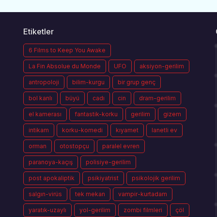
Etiketler
6 Films to Keep You Awake
La Fin Absolue du Monde
UFO
aksiyon-gerilim
antropoloji
bilim-kurgu
bir grup genç
bol kanlı
büyü
cadı
cin
dram-gerilim
el kamerası
fantastik-korku
gerilim
gizem
intikam
korku-komedi
kıyamet
lanetli ev
orman
otostopçu
paralel evren
paranoya-kaçış
polisiye-gerilim
post apokaliptik
psikiyatrist
psikolojik gerilim
salgın-virüs
tek mekan
vampir-kurtadam
yaratık-uzaylı
yol-gerilim
zombi filmleri
çöl