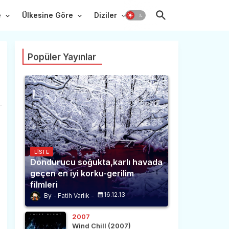
e
Ülkesine Göre
Diziler
Popüler Yayınlar
LISTE
Dondurucu soğukta,karlı havada
geçen en iyi korku-gerilim
filmleri
16.12.13
Fatih Varlık
2007
Wind Chill (2007)