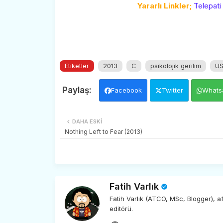
Yararlı Linkler;
Telepati
Etiketler
2013
C
psikolojik gerilim
U
Facebook
Twitter
Whats
DAHA ESKI
Nothing Left to Fear (2013)
Fatih Varlık
Fatih Varlık (ATCO, MSc, Blogger), 
editörü.