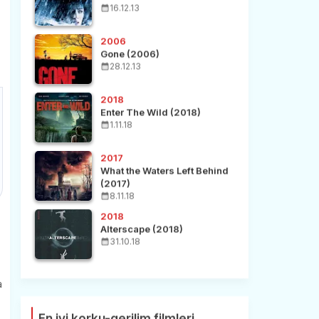
16.12.13
2006
Gone (2006)
28.12.13
2018
Enter The Wild (2018)
1.11.18
2017
What the Waters Left Behind
(2017)
8.11.18
2018
Alterscape (2018)
31.10.18
a
En iyi korku-gerilim filmleri