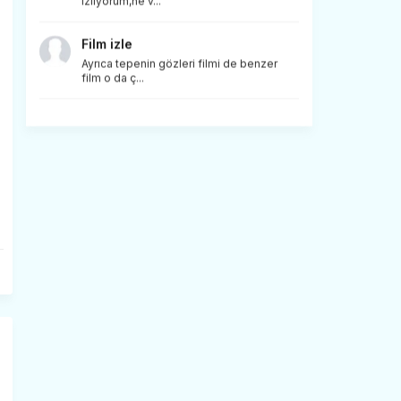
izliyorum,ne v...
Film izle
Ayrıca tepenin gözleri filmi de benzer
film o da ç...