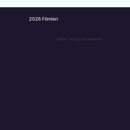
2026 Filmleri
Error:
Sonuç bulunamadı