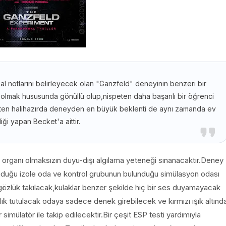
al notlarını belirleyecek olan "Ganzfeld" deneyinin benzeri bir
 olmak hususunda gönüllü olup,nispeten daha başarılı bir öğrenci
Zaten halihazırda deneyden en büyük beklenti de aynı zamanda ev
liği yapan Becket'a aittir.
organı olmaksızın duyu-dışı algılama yeteneği sınanacaktır.Deney
nduğu izole oda ve kontrol grubunun bulunduğu simülasyon odası
 gözlük takılacak,kulaklar benzer şekilde hiç bir ses duyamayacak
ık tutulacak odaya sadece denek girebilecek ve kırmızı ışık altınd
r simülatör ile takip edilecektir.Bir çeşit ESP testi yardımıyla