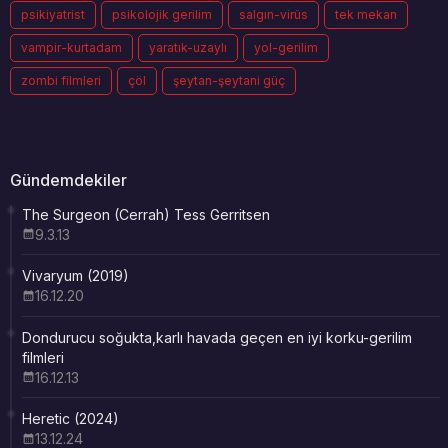
psikiyatrist
psikolojik gerilim
salgın-virüs
tek mekan
vampir-kurtadam
yaratık-uzaylı
yol-gerilim
zombi filmleri
çöl
şeytan-şeytani güç
Gündemdekiler
The Surgeon (Cerrah) Tess Gerritsen
9.3.13
Vivaryum (2019)
16.12.20
Dondurucu soğukta,karlı havada geçen en iyi korku-gerilim
filmleri
16.12.13
Heretic (2024)
13.12.24