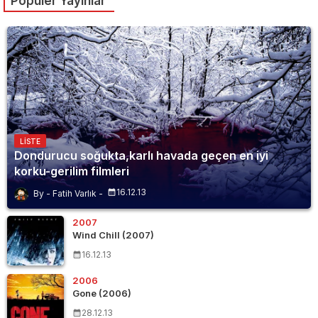
Popüler Yayınlar
LISTE
Dondurucu soğukta,karlı havada geçen en iyi
korku-gerilim filmleri
16.12.13
Fatih Varlık
2007
Wind Chill (2007)
16.12.13
2006
Gone (2006)
28.12.13