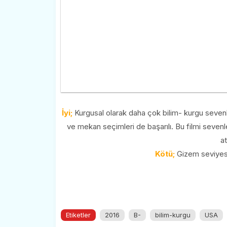
İyi;
Kurgusal olarak daha çok bilim- kurgu seven
ve mekan seçimleri de başarılı. Bu filmi sevenl
a
Kötü;
Gizem seviyesi 
Etiketler
2016
B-
bilim-kurgu
USA