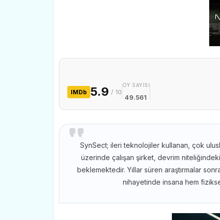
OY SAYISI
5.9
/ 10
IMDb
49.561
SynSect; ileri teknolojiler kullanan, çok ulu
üzerinde çalışan şirket, devrim niteliğinde
beklemektedir. Yıllar süren araştırmalar sonras
nihayetinde insana hem fiziks