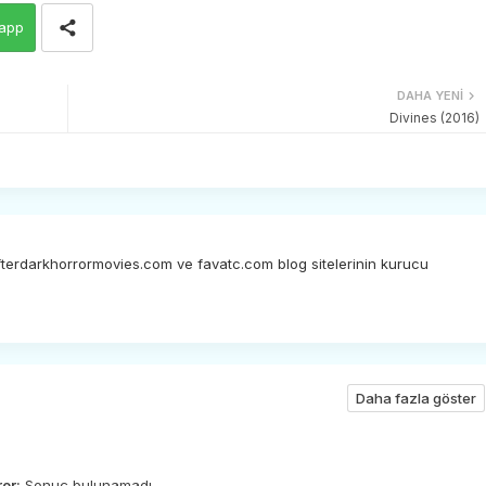
app
DAHA YENI
Divines (2016)
afterdarkhorrormovies.com ve favatc.com blog sitelerinin kurucu
Daha fazla göster
ror:
Sonuç bulunamadı