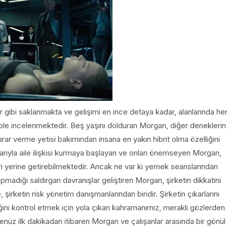
r gibi saklanmakta ve gelişimi en ince detaya kadar, alanlarında he
kiple incelenmektedir. Beş yaşını dolduran Morgan, diğer deneklerin
rar verme yetisi bakımından insana en yakın hibrit olma özelliğini
larıyla aile ilişkisi kurmaya başlayan ve onları önemseyen Morgan,
eri yerine getirebilmektedir. Ancak ne var ki yemek seanslarından
pmadığı saldırgan davranışlar geliştiren Morgan, şirketin dikkatini
şirketin risk yönetim danışmanlarından biridir. Şirketin çıkarlarını
ğini kontrol etmek için yola çıkan kahramanımız, meraklı gözlerden
Henüz ilk dakikadan itibaren Morgan ve çalışanlar arasında bir gönül