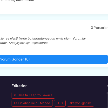
0 Yorumlar
eriler ve eleştirilerde bulunduğunuzdan emin olun. Yorumlar
ır. Anlayışınız için teşekkürler.
Yorum Gönder (0)
Etiketler
6 Films to Keep You Awake
La Fin Absolue du Monde
UFO
aksiyon-gerilim