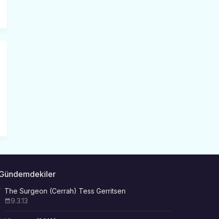
Gündemdekiler
The Surgeon (Cerrah) Tess Gerritsen
9.3.13