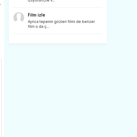
izliyorum,ne v...
r
Film izle
Ayrıca tepenin gözleri filmi de benzer
film o da ç...