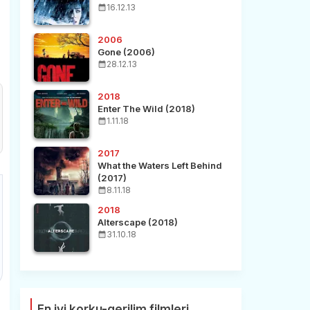
16.12.13
2006
Gone (2006)
28.12.13
2018
Enter The Wild (2018)
1.11.18
2017
What the Waters Left Behind
(2017)
8.11.18
2018
Alterscape (2018)
31.10.18
En iyi korku-gerilim filmleri