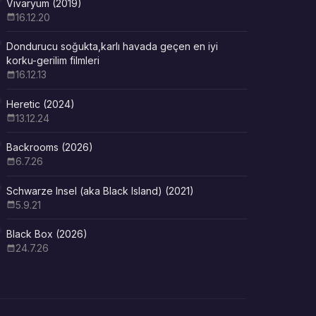
Vivaryum (2019)
16.12.20
Dondurucu soğukta,karlı havada geçen en iyi
korku-gerilim filmleri
16.12.13
Heretic (2024)
13.12.24
Backrooms (2026)
6.7.26
Schwarze Insel (aka Black Island) (2021)
5.9.21
Black Box (2026)
24.7.26