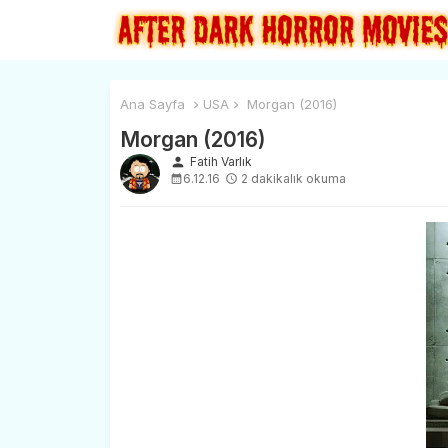
Ana Sayfa
USA
Morgan (2016)
Morgan (2016)
person
Fatih Varlık
6.12.16
2 dakikalık okuma