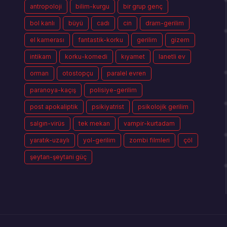
antropoloji
bilim-kurgu
bir grup genç
bol kanlı
büyü
cadı
cin
dram-gerilim
el kamerası
fantastik-korku
gerilim
gizem
intikam
korku-komedi
kıyamet
lanetli ev
orman
otostopçu
paralel evren
paranoya-kaçış
polisiye-gerilim
post apokaliptik
psikiyatrist
psikolojik gerilim
salgın-virüs
tek mekan
vampir-kurtadam
yaratık-uzaylı
yol-gerilim
zombi filmleri
çöl
şeytan-şeytani güç