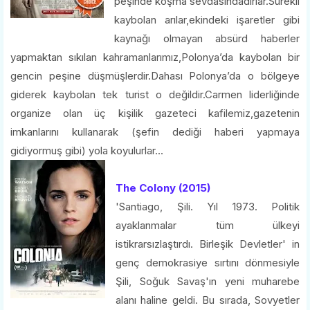
peşinde koşma sevdasındadırlar.Sürekli
kaybolan arılar,ekindeki işaretler gibi
kaynağı olmayan absürd haberler
yapmaktan sıkılan kahramanlarımız,Polonya’da kaybolan bir
gencin peşine düşmüşlerdir.Dahası Polonya’da o bölgeye
giderek kaybolan tek turist o değildir.Carmen liderliğinde
organize olan üç kişilik gazeteci kafilemiz,gazetenin
imkanlarını kullanarak (şefin dediği haberi yapmaya
gidiyormuş gibi) yola koyulurlar...
The Colony (2015)
'Santiago, Şili. Yıl 1973. Politik
ayaklanmalar tüm ülkeyi
istikrarsızlaştırdı. Birleşik Devletler' in
genç demokrasiye sırtını dönmesiyle
Şili, Soğuk Savaş'ın yeni muharebe
alanı haline geldi. Bu sırada, Sovyetler