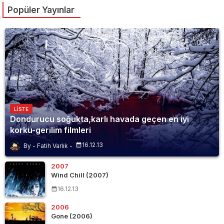
Popüler Yayınlar
LISTE
Dondurucu soğukta,karlı havada geçen en iyi
korku-gerilim filmleri
16.12.13
Fatih Varlık
2007
Wind Chill (2007)
16.12.13
2006
Gone (2006)