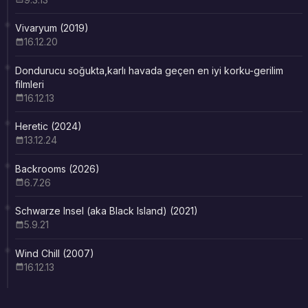
Vivaryum (2019)
16.12.20
Dondurucu soğukta,karlı havada geçen en iyi korku-gerilim
filmleri
16.12.13
Heretic (2024)
13.12.24
Backrooms (2026)
6.7.26
Schwarze Insel (aka Black Island) (2021)
5.9.21
Wind Chill (2007)
16.12.13