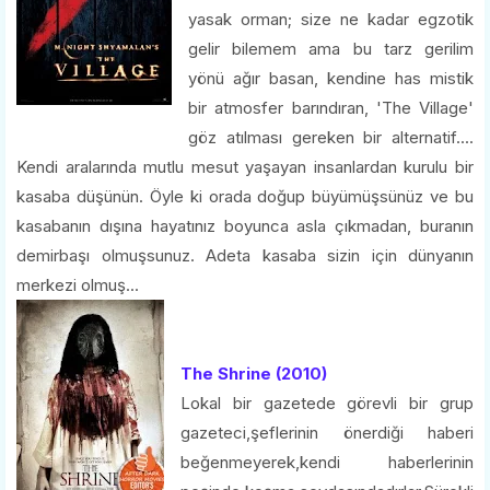
yasak orman; size ne kadar egzotik
gelir bilemem ama bu tarz gerilim
yönü ağır basan, kendine has mistik
bir atmosfer barındıran, 'The Village'
göz atılması gereken bir alternatif....
Kendi aralarında mutlu mesut yaşayan insanlardan kurulu bir
kasaba düşünün. Öyle ki orada doğup büyümüşsünüz ve bu
kasabanın dışına hayatınız boyunca asla çıkmadan, buranın
demirbaşı olmuşsunuz. Adeta kasaba sizin için dünyanın
merkezi olmuş...
The Shrine (2010)
Lokal bir gazetede görevli bir grup
gazeteci,şeflerinin önerdiği haberi
beğenmeyerek,kendi haberlerinin