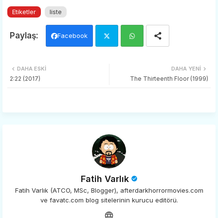
Etiketler
liste
Facebook
Twi
Wh
DAHA ESKI
DAHA YENI
tter
ats
2:22 (2017)
The Thirteenth Floor (1999)
app
Fatih Varlık
Fatih Varlık (ATCO, MSc, Blogger), afterdarkhorrormovies.com
ve favatc.com blog sitelerinin kurucu editörü.