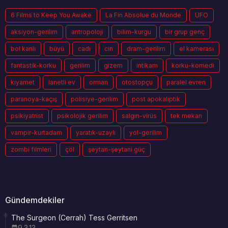
6 Films to Keep You Awake
La Fin Absolue du Monde
UFO
aksiyon-gerilim
antropoloji
bilim-kurgu
bir grup genç
bol kanlı
büyü
cadı
cin
dram-gerilim
el kamerası
fantastik-korku
gerilim
gizem
intikam
korku-komedi
kıyamet
lanetli ev
orman
otostopçu
paralel evren
paranoya-kaçış
polisiye-gerilim
post apokaliptik
psikiyatrist
psikolojik gerilim
salgın-virüs
tek mekan
vampir-kurtadam
yaratık-uzaylı
yol-gerilim
zombi filmleri
çöl
şeytan-şeytani güç
Gündemdekiler
The Surgeon (Cerrah) Tess Gerritsen
9.3.13