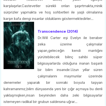
karşılaşırlar.Castevetler sürekli onları şaşırtmakta,minik
sürprizler yapmakta ve hoş sohbetleri ile yaşlı olmalarına
karşın kafa dengi insanlar olduklarını göstermektedirler...
Transcendence (2014)
Dr.Will Carter eşi Evelyn ile beraber
zeka üzerine çalışmalar
yapan,geleceğin kendi mantığını
yürütebilecek bilinç sahibi süper
bilgisayarlarda olduğuna inanan başarılı
bir bilim insanıdır.Uzun yıllar süren
çalışmalarını maymunlar üzerinde
denemeler yaparak bir sonraki boyuta taşıyan
kahramanımız,bilim dünyasında yeni bir çığır açmaya bu denli
yaklaşmışken,insan beyninden daha zeki bilgisayarlar
istemeyen radikal bir grubun saldırısına uğrar...