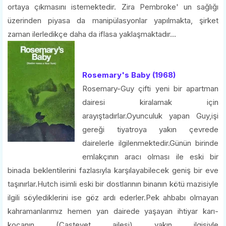
ortaya çıkmasını istemektedir. Zira Pembroke' un sağlığı
üzerinden piyasa da manipülasyonlar yapılmakta, şirket
zaman ilerledikçe daha da iflasa yaklaşmaktadır...
Rosemary's Baby (1968)
Rosemary-Guy çifti yeni bir apartman
dairesi kiralamak için
arayıştadırlar.Oyunculuk yapan Guy,işi
gereği tiyatroya yakın çevrede
dairelerle ilgilenmektedir.Günün birinde
emlakçının aracı olması ile eski bir
binada beklentilerini fazlasıyla karşılayabilecek geniş bir eve
taşınırlar.Hutch isimli eski bir dostlarının binanın kötü mazisiyle
ilgili söylediklerini ise göz ardı ederler.Pek ahbabı olmayan
kahramanlarımız hemen yan dairede yaşayan ihtiyar karı-
kocanın (Castevet ailesi) yakın ilgisiyle