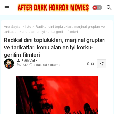
Ana Sayfa
liste
Radikal dini toplulukları, marjinal grupları ve
tarikatları konu alan en iyi korku-gerilim filmleri
Radikal dini toplulukları, marjinal grupları
ve tarikatları konu alan en iyi korku-
gerilim filmleri
person
Fatih Varlık
share
0
7.7.17
4 dakikalık okuma