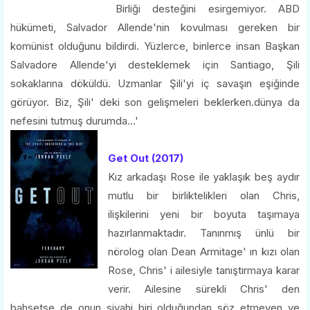
Birliği desteğini esirgemiyor. ABD
hükümeti, Salvador Allende'nin kovulması gereken bir
komünist olduğunu bildirdi. Yüzlerce, binlerce insan Başkan
Salvadore Allende'yi desteklemek için Santiago, Şili
sokaklarına döküldü. Uzmanlar Şili'yi iç savaşın eşiğinde
görüyor. Biz, Şili' deki son gelişmeleri beklerken.dünya da
nefesini tutmuş durumda...'
Get Out (2017)
Kız arkadaşı Rose ile yaklaşık beş aydır
mutlu bir birliktelikleri olan Chris,
ilişkilerini yeni bir boyuta taşımaya
hazırlanmaktadır. Tanınmış ünlü bir
nörolog olan Dean Armitage' ın kızı olan
Rose, Chris' i ailesiyle tanıştırmaya karar
verir. Ailesine sürekli Chris' den
bahsetse de onun siyahi biri olduğundan söz etmeyen ve