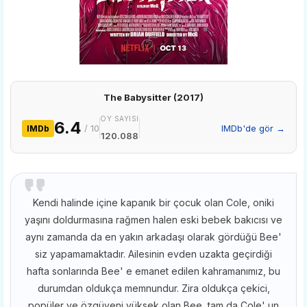
The Babysitter (2017)
OY SAYISI
6.4
/ 10
IMDb'de gör →
IMDb
120.088
Kendi halinde içine kapanık bir çocuk olan Cole, oniki
yaşını doldurmasına rağmen halen eski bebek bakıcısı ve
aynı zamanda da en yakın arkadaşı olarak gördüğü Bee'
siz yapamamaktadır. Ailesinin evden uzakta geçirdiği
hafta sonlarında Bee' e emanet edilen kahramanımız, bu
durumdan oldukça memnundur. Zira oldukça çekici,
popüler ve özgüveni yüksek olan Bee, tam da Cole' un