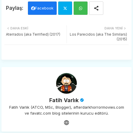
Facebook
Twi
Wh
DAHA ESKI
DAHA YENI
tter
ats
Aterrados (aka Terrified) (2017)
Los Parecidos (aka The Similars)
(2015)
app
Fatih Varlık
Fatih Varlık (ATCO, MSc, Blogger), afterdarkhorrormovies.com
ve favatc.com blog sitelerinin kurucu editörü.