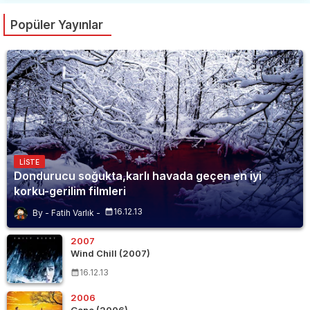
Popüler Yayınlar
LISTE
Dondurucu soğukta,karlı havada geçen en iyi
korku-gerilim filmleri
16.12.13
Fatih Varlık
2007
Wind Chill (2007)
16.12.13
2006
Gone (2006)