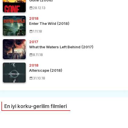
28.12.13
2018
Enter The Wild (2018)
1.11.18
2017
What the Waters Left Behind (2017)
8.11.18
2018
Alterscape (2018)
31.10.18
En iyi korku-gerilim filmleri