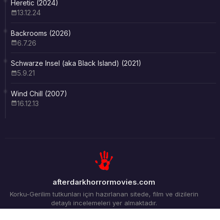
Heretic (2024)
13.12.24
Backrooms (2026)
6.7.26
Schwarze Insel (aka Black Island) (2021)
5.9.21
Wind Chill (2007)
16.12.13
afterdarkhorrormovies.com
Korku-Gerilim tutkunları için hazırlanan sitede, film ve dizilerin
detaylı incelemeleri yer almaktadır.