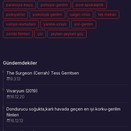
paranoya-kaçış
polisiye-gerilim
post apokaliptik
psikiyatrist
psikolojik gerilim
salgın-virüs
tek mekan
vampir-kurtadam
yaratık-uzaylı
yol-gerilim
zombi filmleri
çöl
şeytan-şeytani güç
Gündemdekiler
The Surgeon (Cerrah) Tess Gerritsen
9.3.13
Vivaryum (2019)
16.12.20
Dondurucu soğukta,karlı havada geçen en iyi korku-gerilim
filmleri
16.12.13