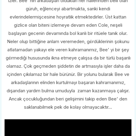
izler. Bee' nin arkadaşları oldukları her hallerinden belli olan
güruh, eğlenceyi abartmakta, sanki kendi
evlerindelermişcesine hoyratlık etmektedirler. Üst kattan
gizlice olan biteni izlemeye devam eden Cole, neşeli
başlayan gecenin devamında bol kanlı bir ritüele tanık olur.
Neler olup bittiğine anlam veremeden, gördüklerinin şokunu
atlatamadan yakayı ele veren kahramanımız, Bee' yi bir şey
görmediği hususunda ikna etmeye çalışsa da bir türlü başarılı
olamaz. Çok geçmeden şiddetin de artmasıyla işler daha da
içinden çıkılamaz bir hale bürünür. Bir yolunu bularak Bee ve
arkadaşlarının elinden kurtulmayı başaran kahramanımız,
dışarıdan yardım bulma umuduyla zaman kazanmaya çalışır.
Ancak çocukluğundan beri gelişimini takip eden Bee' den
saklanabilmek pek de kolay olmayacaktır...