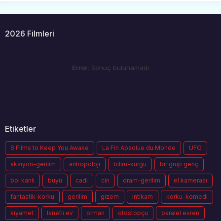
2026 Filmleri
Error:
Sonuç bulunamadı
Etiketler
6 Films to Keep You Awake
La Fin Absolue du Monde
UFO
aksiyon-gerilim
antropoloji
bilim-kurgu
bir grup genç
bol kanlı
büyü
cadı
cin
dram-gerilim
el kamerası
fantastik-korku
gerilim
gizem
intikam
korku-komedi
kıyamet
lanetli ev
orman
otostopçu
paralel evren