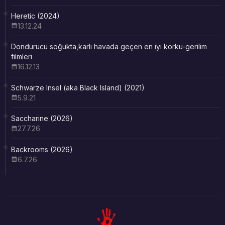
Heretic (2024)
13.12.24
Dondurucu soğukta,karlı havada geçen en iyi korku-gerilim
filmleri
16.12.13
Schwarze Insel (aka Black Island) (2021)
5.9.21
Saccharine (2026)
27.7.26
Backrooms (2026)
6.7.26