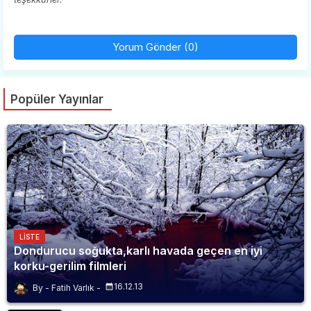
Yorum Gönder (0)
Popüler Yayınlar
LISTE
Dondurucu soğukta,karlı havada geçen en iyi
korku-gerilim filmleri
16.12.13
Fatih Varlık