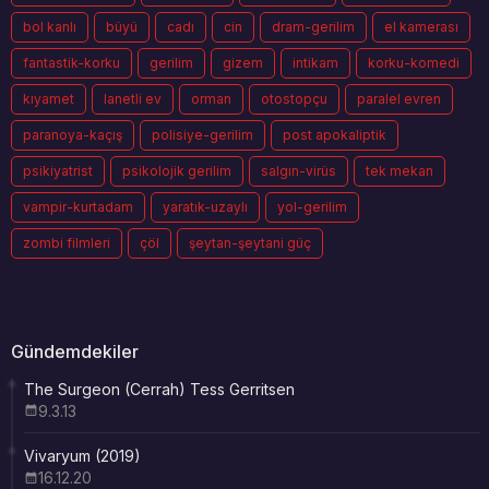
bol kanlı
büyü
cadı
cin
dram-gerilim
el kamerası
fantastik-korku
gerilim
gizem
intikam
korku-komedi
kıyamet
lanetli ev
orman
otostopçu
paralel evren
paranoya-kaçış
polisiye-gerilim
post apokaliptik
psikiyatrist
psikolojik gerilim
salgın-virüs
tek mekan
vampir-kurtadam
yaratık-uzaylı
yol-gerilim
zombi filmleri
çöl
şeytan-şeytani güç
Gündemdekiler
The Surgeon (Cerrah) Tess Gerritsen
9.3.13
Vivaryum (2019)
16.12.20