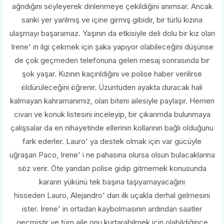
ağrıdığını söyleyerek dinlenmeye çekildiğini anımsar. Ancak
sanki yer yarılmış ve içine girmiş gibidir, bir türlü kızına
ulaşmayı başaramaz. Yaşının da etkisiyle deli dolu bir kız olan
Irene' in ilgi çekmek için şaka yapıyor olabileceğini düşünse
de çok geçmeden telefonuna gelen mesaj sonrasında bir
şok yaşar. Kızının kaçırıldığını ve polise haber verilirse
öldürüleceğini öğrenir. Üzüntüden ayakta duracak hali
kalmayan kahramanımız, olan biteni ailesiyle paylaşır. Hemen
civarı ve konuk listesini inceleyip, bir çıkarımda bulunmaya
çalışsalar da en nihayetinde ellerinin kollarının bağlı olduğunu
fark ederler. Lauro' ya destek olmak için var gücüyle
uğraşan Paco, Irene' i ne pahasına olursa olsun bulacaklarına
söz verir. Öte yandan polise gidip gitmemek konusunda
kararın yükünü tek başına taşıyamayacağını
hisseden Lauro, Alejandro' dan ilk uçakla derhal gelmesini
ister. Irene' in ortadan kaybolmasının ardından saatler
geçmiştir ve tüm aile onu kurtarabilmek için olabildiğince