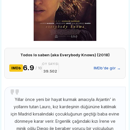
Todos lo saben (aka Everybody Knows) (2018)
OY SAYISI
6.9
/ 10
IMDb'de gör →
IMDb
39.502
Yıllar önce yeni bir hayat kurmak amacıyla Arjantin' in
yollarını tutan Lauro, kız kardeşinin düğününe katılmak
için Madrid kırsalındaki çocukluğunun geçtiği baba evine
dönmeye karar verir. Ergenlik çağındaki kızı İrene ve
minik oğlu Diego ile beraber yorucu bir yolculuğun