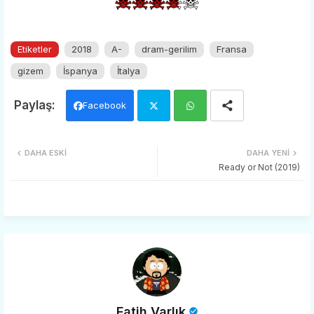
Etiketler
2018
A-
dram-gerilim
Fransa
gizem
İspanya
İtalya
Facebook
Twi
Wh
DAHA ESKI
DAHA YENI
tter
ats
Ready or Not (2019)
app
Fatih Varlık