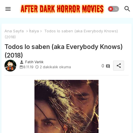
Ana Sayfa
İtalya
Todos lo saben (aka Everybody Knows)
(2018)
Todos lo saben (aka Everybody Knows)
(2018)
person
Fatih Varlık
share
0
8.11.19
2 dakikalık okuma