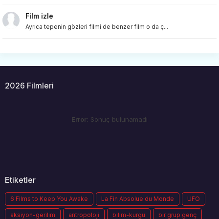
Film izle
Ayrıca tepenin gözleri filmi de benzer film o da ç...
2026 Filmleri
Error:
Sonuç bulunamadı
Etiketler
6 Films to Keep You Awake
La Fin Absolue du Monde
UFO
aksiyon-gerilim
antropoloji
bilim-kurgu
bir grup genç