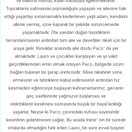
ve bakıma muhtaç kalan babasıyla ilgilenmektedir.
Topraklarını satmasının pişmanlığıyla yaşayan ve ailesine hak
ettiği yaşantıyı sunamamakla kederlenen yaşlı adam, kendisini
alkole vermiş, içine kapanık bir şekilde sürüncemede
yaşamaktadır. Öte yandan düğün hazırlıkların
tamamlanmasının ardından tüm aile ve davetliler nikah için bir
araya gelir. Konuklar arasında aile dostu Paco' da yer
almaktadır. Lauro ve çocukları karşılayan ve iyi vakit
geçirdiklerinden emin olmak isteyen Paco, bölgede üzüm
bağları bulunan bir şarap üreticisidir. Kilise nikahının sona
ermesinin ve tebriklerin kabul edilmesinin ardından hız
kesmeden eğlenceye başlayan kahramanlarımız, gecenin
geç saatlerinde yağmurun başlaması ve
elektriklerin kesilmesi sonrasında büyük bir hayal kırıklığı
yaşarlar. Neyse ki Paco, çevredeki nüfusu sayesinde
kesintinin giderilmesini sağlar. Bu sırada Irene' nin bir süredir
ortalarda olmadığını fark eden Lauro, bir süre evvel başının