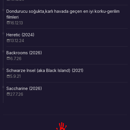
Dondurucu soğukta,karlı havada geçen en iyi korku-gerilim
filmleri
16.12.13
Heretic (2024)
13.12.24
Backrooms (2026)
6.7.26
Schwarze Insel (aka Black Island) (2021)
5.9.21
Saccharine (2026)
27.7.26