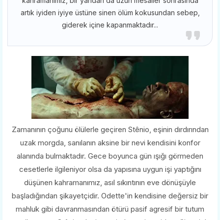
kahramanımız, bir yandan da uzun mesailer sonrasında
artık iyiden iyiye üstüne sinen ölüm kokusundan sebep,
giderek içine kapanmaktadır...
Zamanının çoğunu ölülerle geçiren Stênio, eşinin dırdırından
uzak morgda, sanılanın aksine bir nevi kendisini konfor
alanında bulmaktadır. Gece boyunca gün ışığı görmeden
cesetlerle ilgileniyor olsa da yapısına uygun işi yaptığını
düşünen kahramanımız, asıl sıkıntının eve dönüşüyle
başladığından şikayetçidir. Odette'in kendisine değersiz bir
mahluk gibi davranmasından ötürü pasif agresif bir tutum