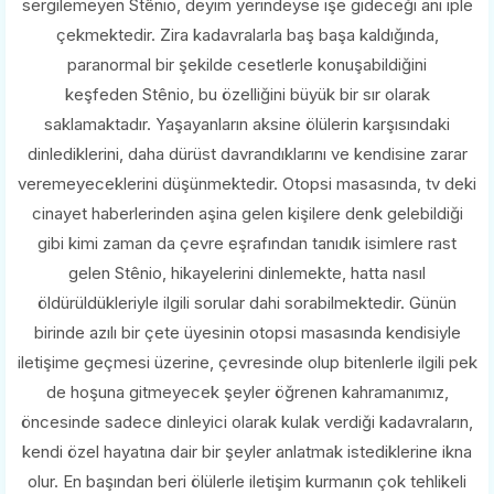
sergilemeyen Stênio, deyim yerindeyse işe gideceği anı iple
çekmektedir. Zira kadavralarla baş başa kaldığında,
paranormal bir şekilde cesetlerle konuşabildiğini
keşfeden Stênio, bu özelliğini büyük bir sır olarak
saklamaktadır. Yaşayanların aksine ölülerin karşısındaki
dinlediklerini, daha dürüst davrandıklarını ve kendisine zarar
veremeyeceklerini düşünmektedir. Otopsi masasında, tv deki
cinayet haberlerinden aşina gelen kişilere denk gelebildiği
gibi kimi zaman da çevre eşrafından tanıdık isimlere rast
gelen Stênio, hikayelerini dinlemekte, hatta nasıl
öldürüldükleriyle ilgili sorular dahi sorabilmektedir. Günün
birinde azılı bir çete üyesinin otopsi masasında kendisiyle
iletişime geçmesi üzerine, çevresinde olup bitenlerle ilgili pek
de hoşuna gitmeyecek şeyler öğrenen kahramanımız,
öncesinde sadece dinleyici olarak kulak verdiği kadavraların,
kendi özel hayatına dair bir şeyler anlatmak istediklerine ikna
olur. En başından beri ölülerle iletişim kurmanın çok tehlikeli