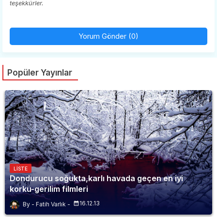
teşekkürler.
Yorum Gönder (0)
Popüler Yayınlar
LISTE
Dondurucu soğukta,karlı havada geçen en iyi
korku-gerilim filmleri
16.12.13
Fatih Varlık