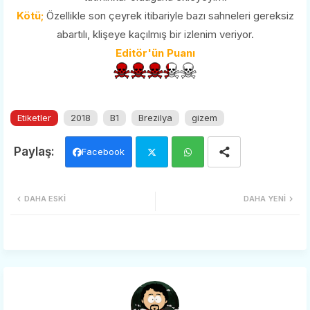
Kötü;
Özellikle son çeyrek itibariyle bazı sahneleri gereksiz
abartılı, klişeye kaçılmış bir izlenim veriyor.
Editör'ün Puanı
Etiketler
2018
B1
Brezilya
gizem
Facebook
Twi
Wh
DAHA ESKI
DAHA YENI
tter
ats
app