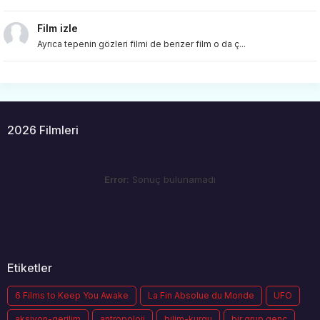
Film izle
Ayrıca tepenin gözleri filmi de benzer film o da ç...
2026 Filmleri
Error:
Sonuç bulunamadı
Etiketler
6 Films to Keep You Awake
La Fin Absolue du Monde
UFO
aksiyon-gerilim
antropoloji
bilim-kurgu
bir grup genç