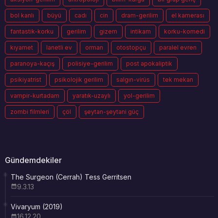
bol kanlı
büyü
cadı
cin
dram-gerilim
el kamerası
fantastik-korku
gerilim
gizem
intikam
korku-komedi
kıyamet
lanetli ev
orman
otostopçu
paralel evren
paranoya-kaçış
polisiye-gerilim
post apokaliptik
psikiyatrist
psikolojik gerilim
salgın-virüs
tek mekan
vampir-kurtadam
yaratık-uzaylı
yol-gerilim
zombi filmleri
çöl
şeytan-şeytani güç
Gündemdekiler
The Surgeon (Cerrah) Tess Gerritsen
9.3.13
Vivaryum (2019)
16.12.20