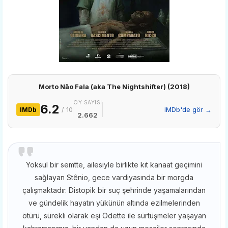
Morto Não Fala (aka The Nightshifter) (2018)
OY SAYISI
6.2
/ 10
IMDb'de gör →
IMDb
2.662
Yoksul bir semtte, ailesiyle birlikte kıt kanaat geçimini
sağlayan Stênio, gece vardiyasında bir morgda
çalışmaktadır. Distopik bir suç şehrinde yaşamalarından
ve gündelik hayatın yükünün altında ezilmelerinden
ötürü, sürekli olarak eşi Odette ile sürtüşmeler yaşayan