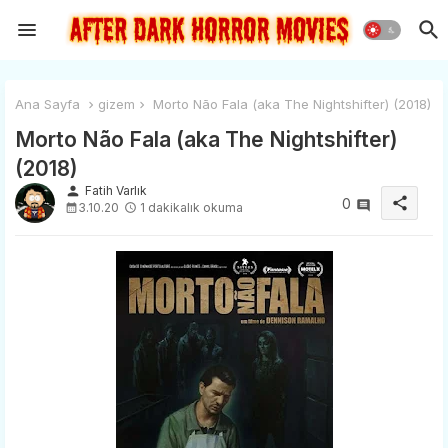
Ana Sayfa
gizem
Morto Não Fala (aka The Nightshifter) (2018)
Morto Não Fala (aka The Nightshifter)
(2018)
person
Fatih Varlık
share
0
3.10.20
1 dakikalık okuma