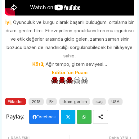
İyi;
Oyunculuk ve kurgu olarak başarılı bulduğum, ortalama bir
dram-gerilim filmi. Ebeveynlerin çocuklarını koruma içgüdüsü
ve etik değerler arasında gidip gelen, zaman zaman sinir
bozucu bazen de inandırıcılığı sorgulanabilecek bir hikâyeye
sahip.
Kötü;
Ağır tempo, gizem seviyesi...
Editör'ün Puanı
Etiketler
2018
B-
dram-gerilim
suç
USA
Facebook
Twi
Wh
DAHA ESKI
DAHA YENI