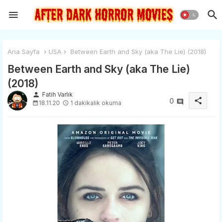
Ana Sayfa
USA
Between Earth and Sky (aka The Lie) (2018)
Between Earth and Sky (aka The Lie)
(2018)
person
Fatih Varlık
share
0
18.11.20
1 dakikalık okuma