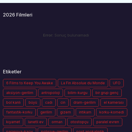
2026 Filmleri
Error:
Sonuç bulunamadı
Etiketler
6 Films to Keep You Awake
La Fin Absolue du Monde
UFO
aksiyon-gerilim
antropoloji
bilim-kurgu
bir grup genç
bol kanlı
büyü
cadı
cin
dram-gerilim
el kamerası
fantastik-korku
gerilim
gizem
intikam
korku-komedi
kıyamet
lanetli ev
orman
otostopçu
paralel evren
paranoya-kaçış
polisiye-gerilim
post apokaliptik