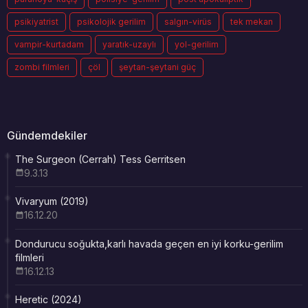
psikiyatrist
psikolojik gerilim
salgın-virüs
tek mekan
vampir-kurtadam
yaratık-uzaylı
yol-gerilim
zombi filmleri
çöl
şeytan-şeytani güç
Gündemdekiler
The Surgeon (Cerrah) Tess Gerritsen
9.3.13
Vivaryum (2019)
16.12.20
Dondurucu soğukta,karlı havada geçen en iyi korku-gerilim
filmleri
16.12.13
Heretic (2024)