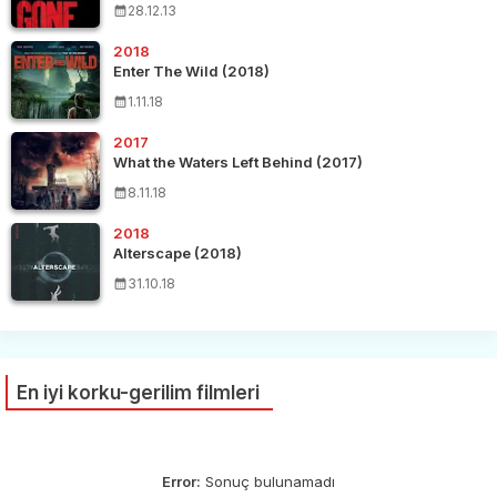
28.12.13
2018
Enter The Wild (2018)
1.11.18
2017
What the Waters Left Behind (2017)
8.11.18
2018
Alterscape (2018)
31.10.18
En iyi korku-gerilim filmleri
Error:
Sonuç bulunamadı