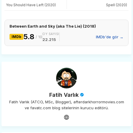
tter
ats
You Should Have Left (2020)
Spell (2020)
app
Between Earth and Sky (aka The Lie) (2018)
OY SAYISI
5.8
IMDb
/ 10
IMDb'de gör →
22.215
Fatih Varlık
Fatih Varlık (ATCO, MSc, Blogger), afterdarkhorrormovies.com
ve favatc.com blog sitelerinin kurucu editörü.