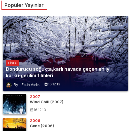
Popüler Yayınlar
LISTE
Dondurucu soğukta,karlı havada geçen en iyi
korku-gerilim filmleri
16.12.13
Fatih Varlık
2007
Wind Chill (2007)
16.12.13
2006
Gone (2006)