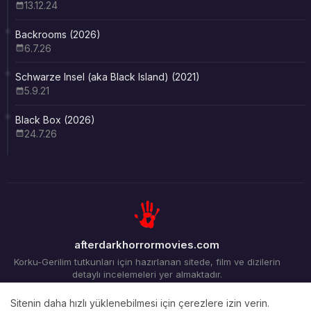
13.12.24
Backrooms (2026)
6.7.26
Schwarze Insel (aka Black Island) (2021)
5.9.21
Black Box (2026)
24.7.26
afterdarkhorrormovies.com
Korku-Gerilim tutkunları için hazırlanan sitede, film ve dizilerin
detaylı incelemeleri yer almaktadır.
Sitenin daha hızlı yüklenebilmesi için çerezlere izin verin.