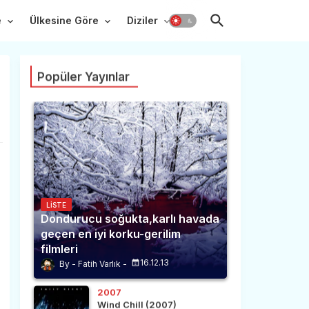
e
Ülkesine Göre
Diziler
Popüler Yayınlar
LISTE
Dondurucu soğukta,karlı havada
geçen en iyi korku-gerilim
filmleri
16.12.13
Fatih Varlık
2007
Wind Chill (2007)