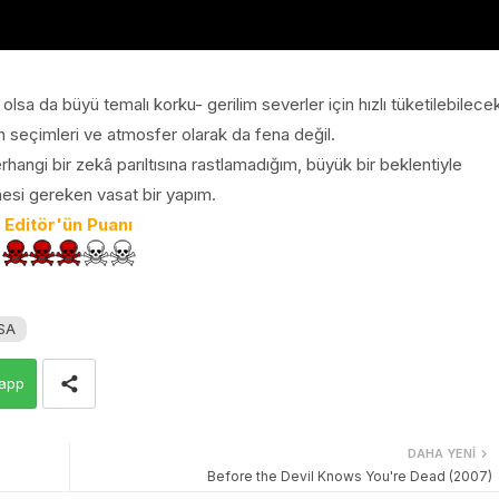
sa da büyü temalı korku- gerilim severler için hızlı tüketilebilece
kân seçimleri ve atmosfer olarak da fena değil.
rhangi bir zekâ parıltısına rastlamadığım, büyük bir beklentiyle
esi gereken vasat bir yapım.
Editör'ün Puanı
SA
app
DAHA YENI
Before the Devil Knows You're Dead (2007)