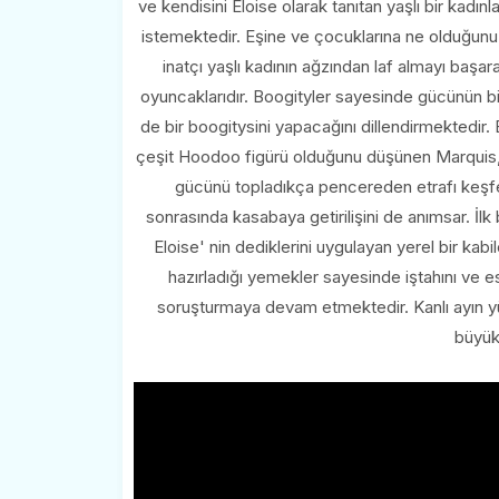
ve kendisini Eloise olarak tanıtan yaşlı bir kadınl
istemektedir. Eşine ve çocuklarına ne olduğunu
inatçı yaşlı kadının ağzından laf almayı başar
oyuncaklarıdır. Boogityler sayesinde gücünün bir 
de bir boogitysini yapacağını dillendirmektedir. E
çeşit Hoodoo figürü olduğunu düşünen Marquis, 
gücünü topladıkça pencereden etrafı keşf
sonrasında kasabaya getirilişini de anımsar. İ
Eloise' nin dediklerini uygulayan yerel bir kabi
hazırladığı yemekler sayesinde iştahını ve 
soruşturmaya devam etmektedir. Kanlı ayın yü
büyük 