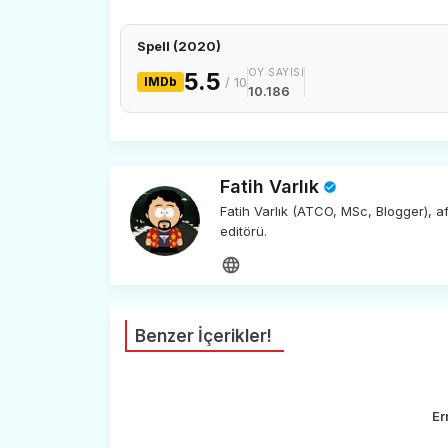
Spell (2020)
OY SAYISI
5.5
IMDb
/ 10
10.186
Fatih Varlık
Fatih Varlık (ATCO, MSc, Blogger), 
editörü.
Benzer İçerikler!
Er