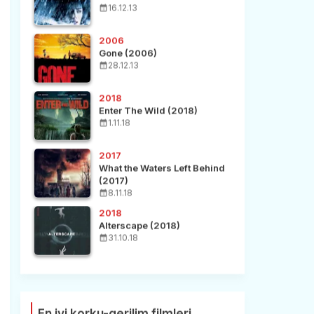
16.12.13
2006
Gone (2006)
28.12.13
2018
Enter The Wild (2018)
1.11.18
2017
What the Waters Left Behind
(2017)
8.11.18
2018
Alterscape (2018)
31.10.18
En iyi korku-gerilim filmleri