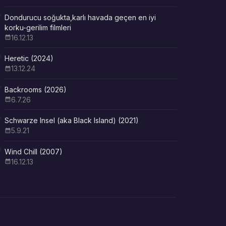
Dondurucu soğukta,karlı havada geçen en iyi
korku-gerilim filmleri
16.12.13
Heretic (2024)
13.12.24
Backrooms (2026)
6.7.26
Schwarze Insel (aka Black Island) (2021)
5.9.21
Wind Chill (2007)
16.12.13