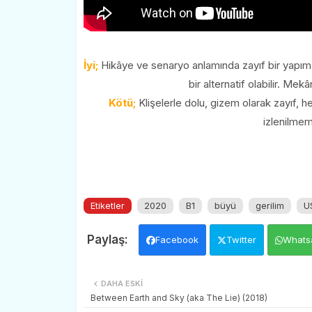
İyi;
Hikâye ve senaryo anlamında zayıf bir yapım ol
bir alternatif olabilir. Me
Kötü;
Klişelerle dolu, gizem olarak zayıf, he
izlenilmem
Etiketler
2020
B1
büyü
gerilim
U
Facebook
Twitter
Whats
DAHA ESKI
Between Earth and Sky (aka The Lie) (2018)