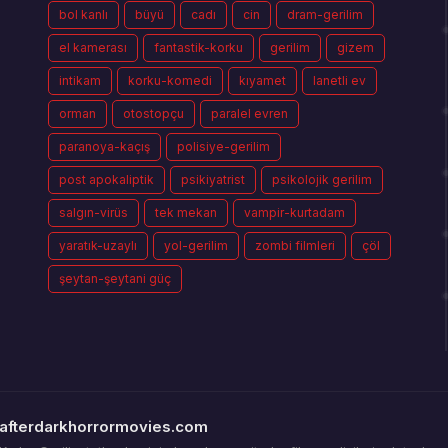
bol kanlı
büyü
cadı
cin
dram-gerilim
el kamerası
fantastik-korku
gerilim
gizem
intikam
korku-komedi
kıyamet
lanetli ev
orman
otostopçu
paralel evren
paranoya-kaçış
polisiye-gerilim
post apokaliptik
psikiyatrist
psikolojik gerilim
salgın-virüs
tek mekan
vampir-kurtadam
yaratık-uzaylı
yol-gerilim
zombi filmleri
çöl
şeytan-şeytani güç
afterdarkhorrormovies.com