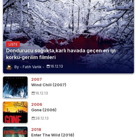
LISTE
Dondurucu soğukta,karlı havada geçen en iyi
korku-gerilim filmleri
16.12.13
Fatih Varlık
2007
Wind Chill (2007)
16.12.13
2006
Gone (2006)
28.12.13
2018
Enter The Wild (2018)