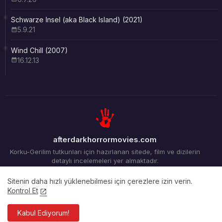
Schwarze Insel (aka Black Island) (2021)
5.9.21
Wind Chill (2007)
16.12.13
afterdarkhorrormovies.com
Korku-Gerilim tutkunları için hazırlanan sitede, film ve dizilerin
detaylı incelemeleri yer almaktadır.
Sitenin daha hızlı yüklenebilmesi için çerezlere izin verin.
Kontrol Et
Ana Sayfa
Arşiv
İletişim
Kabul Ediyorum!
Tüm Hakları Saklıdır ©2012-2026