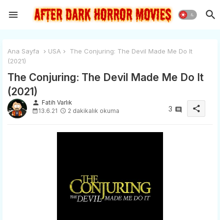
Ana Sayfa
USA
The Conjuring: The Devil Made Me Do It
(2021)
The Conjuring: The Devil Made Me Do It
(2021)
person
Fatih Varlık
share
3
13.6.21
2 dakikalık okuma