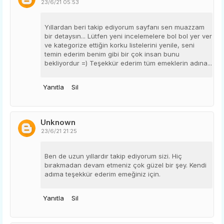
23/6/21 05:53
Yıllardan beri takip ediyorum sayfanı sen muazzam
bir detaysın... Lütfen yeni incelemelere bol bol yer ver
ve kategorize ettiğin korku listelerini yenile, seni
temin ederim benim gibi bir çok insan bunu
bekliyordur =) Teşekkür ederim tüm emeklerin adına...
Yanıtla
Sil
Unknown
23/6/21 21:25
Ben de uzun yıllardır takip ediyorum sizi. Hiç
bırakmadan devam etmeniz çok güzel bir şey. Kendi
adıma teşekkür ederim emeğiniz için.
Yanıtla
Sil