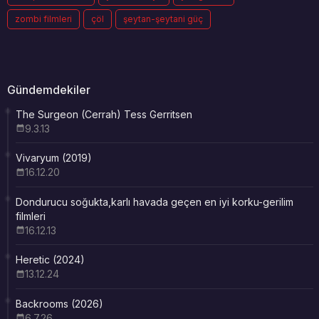
zombi filmleri
çöl
şeytan-şeytani güç
Gündemdekiler
The Surgeon (Cerrah) Tess Gerritsen
9.3.13
Vivaryum (2019)
16.12.20
Dondurucu soğukta,karlı havada geçen en iyi korku-gerilim
filmleri
16.12.13
Heretic (2024)
13.12.24
Backrooms (2026)
6.7.26