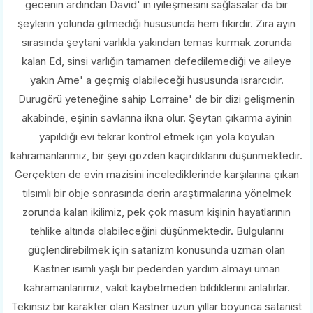
gecenin ardından David' in iyileşmesini sağlasalar da bir
şeylerin yolunda gitmediği hususunda hem fikirdir. Zira ayin
sırasında şeytani varlıkla yakından temas kurmak zorunda
kalan Ed, sinsi varlığın tamamen defedilemediği ve aileye
yakın Arne' a geçmiş olabileceği hususunda ısrarcıdır.
Durugörü yeteneğine sahip Lorraine' de bir dizi gelişmenin
akabinde, eşinin savlarına ikna olur. Şeytan çıkarma ayinin
yapıldığı evi tekrar kontrol etmek için yola koyulan
kahramanlarımız, bir şeyi gözden kaçırdıklarını düşünmektedir.
Gerçekten de evin mazisini incelediklerinde karşılarına çıkan
tılsımlı bir obje sonrasında derin araştırmalarına yönelmek
zorunda kalan ikilimiz, pek çok masum kişinin hayatlarının
tehlike altında olabileceğini düşünmektedir. Bulgularını
güçlendirebilmek için satanizm konusunda uzman olan
Kastner isimli yaşlı bir pederden yardım almayı uman
kahramanlarımız, vakit kaybetmeden bildiklerini anlatırlar.
Tekinsiz bir karakter olan Kastner uzun yıllar boyunca satanist