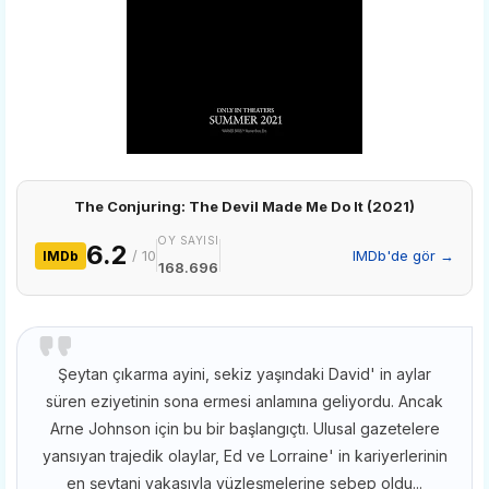
The Conjuring: The Devil Made Me Do It (2021)
OY SAYISI
6.2
/ 10
IMDb'de gör →
IMDb
168.696
Şeytan çıkarma ayini, sekiz yaşındaki David' in aylar
süren eziyetinin sona ermesi anlamına geliyordu. Ancak
Arne Johnson için bu bir başlangıçtı. Ulusal gazetelere
yansıyan trajedik olaylar, Ed ve Lorraine' in kariyerlerinin
en şeytani vakasıyla yüzleşmelerine sebep oldu...