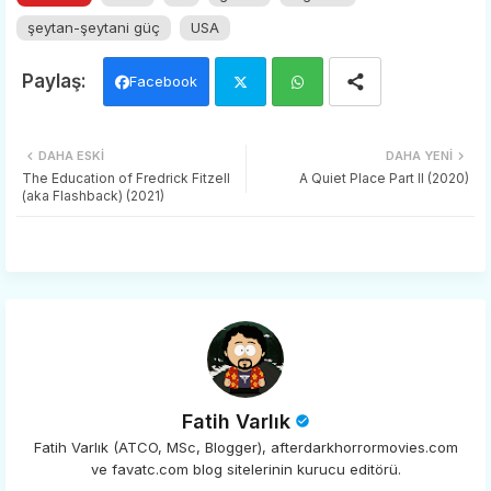
şeytan-şeytani güç
USA
Facebook
Twi
Wh
DAHA ESKI
DAHA YENI
tter
ats
The Education of Fredrick Fitzell
A Quiet Place Part II (2020)
(aka Flashback) (2021)
app
Fatih Varlık
Fatih Varlık (ATCO, MSc, Blogger), afterdarkhorrormovies.com
ve favatc.com blog sitelerinin kurucu editörü.