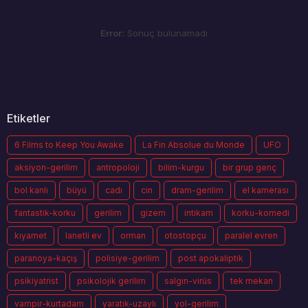
Error:
Sonuç bulunamadı
Etiketler
6 Films to Keep You Awake
La Fin Absolue du Monde
UFO
aksiyon-gerilim
antropoloji
bilim-kurgu
bir grup genç
bol kanlı
büyü
cadı
cin
dram-gerilim
el kamerası
fantastik-korku
gerilim
gizem
intikam
korku-komedi
kıyamet
lanetli ev
orman
otostopçu
paralel evren
paranoya-kaçış
polisiye-gerilim
post apokaliptik
psikiyatrist
psikolojik gerilim
salgın-virüs
tek mekan
vampir-kurtadam
yaratık-uzaylı
yol-gerilim