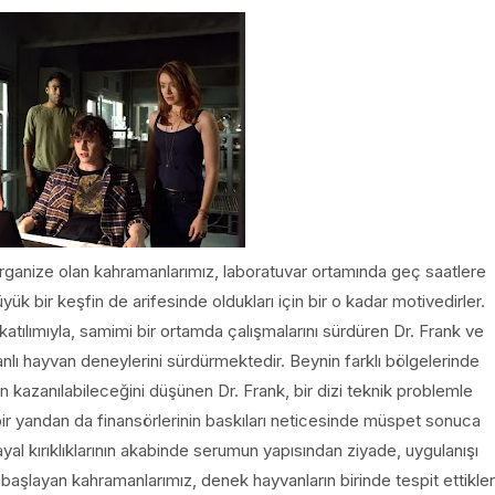
rganize olan kahramanlarımız, laboratuvar ortamında geç saatlere
ük bir keşfin de arifesinde oldukları için bir o kadar motivedirler.
a katılımıyla, samimi bir ortamda çalışmalarını sürdüren Dr. Frank ve
anlı hayvan deneylerini sürdürmektedir. Beynin farklı bölgelerinde
dan kazanılabileceğini düşünen Dr. Frank, bir dizi teknik problemle
 bir yandan da finansörlerinin baskıları neticesinde müspet sonuca
al kırıklıklarının akabinde serumun yapısından ziyade, uygulanışı
aşlayan kahramanlarımız, denek hayvanların birinde tespit ettikler