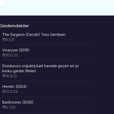
Gündemdekiler
The Surgeon (Cerrah) Tess Gerritsen
9.3.13
Vivaryum (2019)
16.12.20
Dondurucu soğukta,karlı havada geçen en iyi
korku-gerilim filmleri
16.12.13
Heretic (2024)
13.12.24
Backrooms (2026)
6.7.26