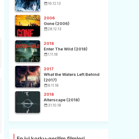
16.12.13
2006
Gone (2006)
28.12.13
2018
Enter The Wild (2018)
1.11.18
2017
What the Waters Left Behind
(2017)
8.11.18
2018
Alterscape (2018)
31.10.18
En iyi korku-gerilim filmleri