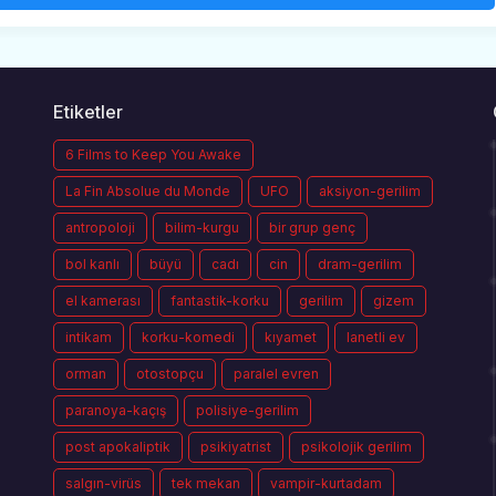
Etiketler
6 Films to Keep You Awake
La Fin Absolue du Monde
UFO
aksiyon-gerilim
antropoloji
bilim-kurgu
bir grup genç
bol kanlı
büyü
cadı
cin
dram-gerilim
el kamerası
fantastik-korku
gerilim
gizem
intikam
korku-komedi
kıyamet
lanetli ev
orman
otostopçu
paralel evren
paranoya-kaçış
polisiye-gerilim
post apokaliptik
psikiyatrist
psikolojik gerilim
salgın-virüs
tek mekan
vampir-kurtadam