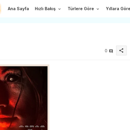
Ana Sayfa
Hızlı Bakış
Türlere Göre
Yıllara Gör
share
0