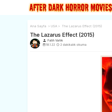
Ana Sayfa
USA
The Lazarus Effect (2015)
The Lazarus Effect (2015)
person
Fatih Varlık
18.1.22
2 dakikalık okuma