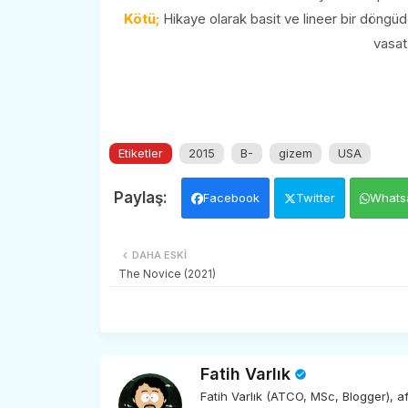
Kötü;
Hikaye olarak basit ve lineer bir döngüde i
vasat
Etiketler
2015
B-
gizem
USA
Facebook
Twitter
Whats
DAHA ESKI
The Novice (2021)
Fatih Varlık
Fatih Varlık (ATCO, MSc, Blogger), 