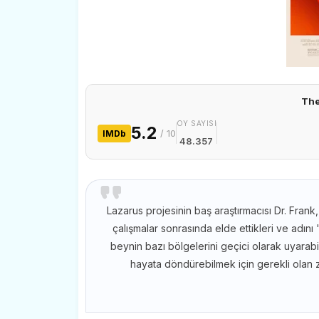
The
OY SAYISI
5.2
/ 10
IMDb
48.357
Lazarus projesinin baş araştırmacısı Dr. Frank
çalışmalar sonrasında elde ettikleri ve adını 
beynin bazı bölgelerini geçici olarak uyarabi
hayata döndürebilmek için gerekli olan za