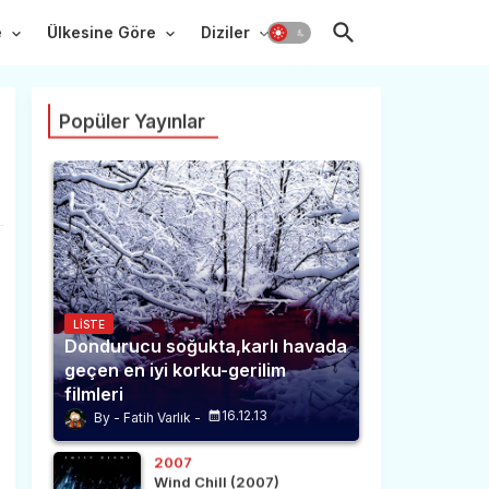
e
Ülkesine Göre
Diziler
Popüler Yayınlar
LISTE
Dondurucu soğukta,karlı havada
geçen en iyi korku-gerilim
filmleri
16.12.13
Fatih Varlık
2007
Wind Chill (2007)