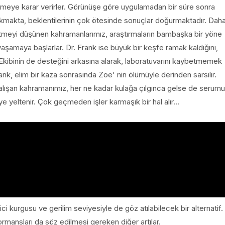
nemeye karar verirler. Görünüşe göre uygulamadan bir süre sonra
çıkmakta, beklentilerinin çok ötesinde sonuçlar doğurmaktadır. Dah
letmeyi düşünen kahramanlarımız, araştırmaların bambaşka bir yöne
aşamaya başlarlar. Dr. Frank ise büyük bir keşfe ramak kaldığını,
Ekibinin de desteğini arkasına alarak, laboratuvarını kaybetmemek
ank, elim bir kaza sonrasında Zoe' nin ölümüyle derinden sarsılır.
lışan kahramanımız, her ne kadar kulağa çılgınca gelse de serumu
yeltenir. Çok geçmeden işler karmaşık bir hal alır...
i kurgusu ve gerilim seviyesiyle de göz atılabilecek bir alternatif.
mansları da söz edilmesi gereken diğer artılar.