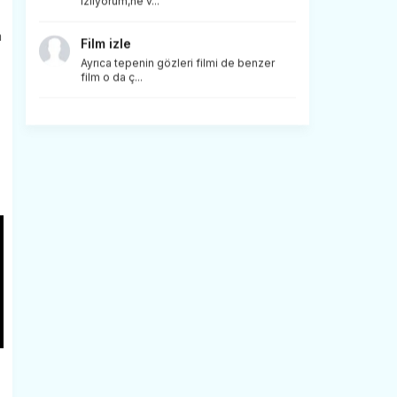
izliyorum,ne v...
a
Film izle
Ayrıca tepenin gözleri filmi de benzer
film o da ç...