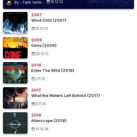
16.12.13
Fatih Varlık
2007
Wind Chill (2007)
16.12.13
2006
Gone (2006)
28.12.13
2018
Enter The Wild (2018)
1.11.18
2017
What the Waters Left Behind (2017)
8.11.18
2018
Alterscape (2018)
31.10.18