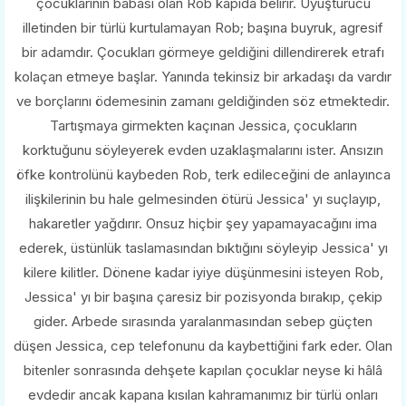
çocuklarının babası olan Rob kapıda belirir. Uyuşturucu
illetinden bir türlü kurtulamayan Rob; başına buyruk, agresif
bir adamdır. Çocukları görmeye geldiğini dillendirerek etrafı
kolaçan etmeye başlar. Yanında tekinsiz bir arkadaşı da vardır
ve borçlarını ödemesinin zamanı geldiğinden söz etmektedir.
Tartışmaya girmekten kaçınan Jessica, çocukların
korktuğunu söyleyerek evden uzaklaşmalarını ister. Ansızın
öfke kontrolünü kaybeden Rob, terk edileceğini de anlayınca
ilişkilerinin bu hale gelmesinden ötürü Jessica' yı suçlayıp,
hakaretler yağdırır. Onsuz hiçbir şey yapamayacağını ima
ederek, üstünlük taslamasından bıktığını söyleyip Jessica' yı
kilere kilitler. Dönene kadar iyiye düşünmesini isteyen Rob,
Jessica' yı bir başına çaresiz bir pozisyonda bırakıp, çekip
gider. Arbede sırasında yaralanmasından sebep güçten
düşen Jessica, cep telefonunu da kaybettiğini fark eder. Olan
bitenler sonrasında dehşete kapılan çocuklar neyse ki hâlâ
evdedir ancak kapana kısılan kahramanımız bir türlü onları