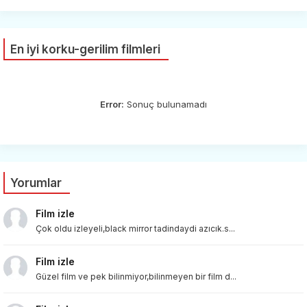
En iyi korku-gerilim filmleri
Error:
Sonuç bulunamadı
Yorumlar
Film izle
Çok oldu izleyeli,black mirror tadindaydi azıcık.s...
Film izle
Güzel film ve pek bilinmiyor,bilinmeyen bir film d...