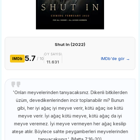
Shut In (2022)
OY SAYISI
5.7
/ 10
IMDb'de gör →
IMDb
11.631
'Onları meyvelerinden tanıyacaksınız. Dikenli bitkilerden
üzüm, devedikenlerinden incir toplanabilir mi? Bunun
gibi, her iyi ağaç iyi meyve verir, kötü ağaç ise kötü
meyve verir. İyi ağaç kötü meyve, kötü ağaç da iyi
meyve veremez. İyi meyve vermeyen her ağaç kesilip
ateşe atılır. Böylece sahte peygamberleri meyvelerinden
tanıyacaksınız.' (Matta 7:16-20)