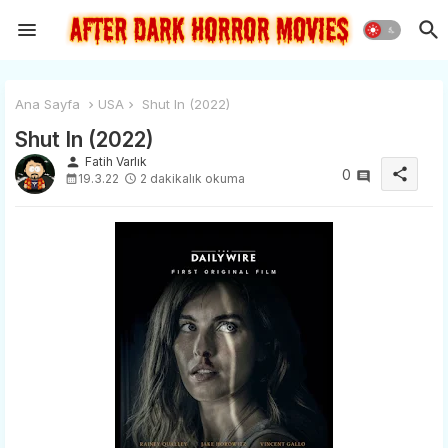
Ana Sayfa
USA
Shut In (2022)
Shut In (2022)
person
Fatih Varlık
share
0
19.3.22
2 dakikalık okuma