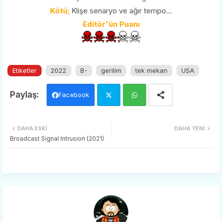
Kötü;
Klişe senaryo ve ağır tempo...
Editör'ün Puanı
Etiketler
2022
B-
gerilim
tek mekan
USA
Facebook
Twi
Wh
DAHA ESKI
DAHA YENI
tter
ats
Broadcast Signal Intrusion (2021)
app