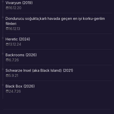
Vivaryum (2019)
16.12.20
Dondurucu soğukta,karlı havada geçen en iyi korku-gerilim
filmleri
16.12.13
Heretic (2024)
13.12.24
Backrooms (2026)
6.7.26
Schwarze Insel (aka Black Island) (2021)
5.9.21
Black Box (2026)
24.7.26