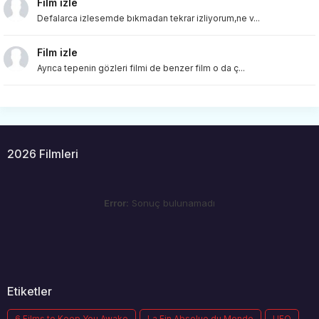
Film izle
Defalarca izlesemde bıkmadan tekrar izliyorum,ne v...
Film izle
Ayrıca tepenin gözleri filmi de benzer film o da ç...
2026 Filmleri
Error:
Sonuç bulunamadı
Etiketler
6 Films to Keep You Awake
La Fin Absolue du Monde
UFO