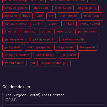
aksiyon-gerilim
antropoloji
bilim-kurgu
bir grup genç
bol kanlı
büyü
cadı
cin
dram-gerilim
el kamerası
fantastik-korku
gerilim
gizem
intikam
korku-komedi
kıyamet
lanetli ev
orman
otostopçu
paralel evren
paranoya-kaçış
polisiye-gerilim
post apokaliptik
psikiyatrist
psikolojik gerilim
salgın-virüs
tek mekan
vampir-kurtadam
yaratık-uzaylı
yol-gerilim
zombi filmleri
çöl
şeytan-şeytani güç
Gündemdekiler
The Surgeon (Cerrah) Tess Gerritsen
9.3.13