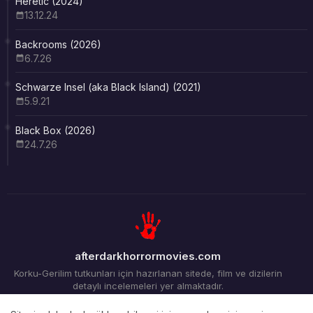
Heretic (2024)
13.12.24
Backrooms (2026)
6.7.26
Schwarze Insel (aka Black Island) (2021)
5.9.21
Black Box (2026)
24.7.26
afterdarkhorrormovies.com
Korku-Gerilim tutkunları için hazırlanan sitede, film ve dizilerin
detaylı incelemeleri yer almaktadır.