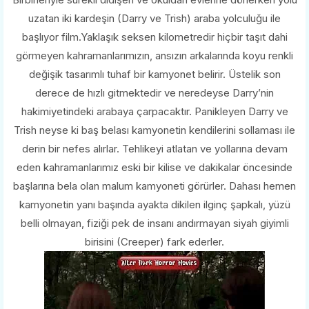
uzatan iki kardeşin (Darry ve Trish) araba yolculuğu ile
başlıyor film.Yaklaşık seksen kilometredir hiçbir taşıt dahi
görmeyen kahramanlarımızın, ansızın arkalarında koyu renkli
değişik tasarımlı tuhaf bir kamyonet belirir. Üstelik son
derece de hızlı gitmektedir ve neredeyse Darry’nin
hakimiyetindeki arabaya çarpacaktır. Panikleyen Darry ve
Trish neyse ki baş belası kamyonetin kendilerini sollaması ile
derin bir nefes alırlar. Tehlikeyi atlatan ve yollarına devam
eden kahramanlarımız eski bir kilise ve dakikalar öncesinde
başlarına bela olan malum kamyoneti görürler. Dahası hemen
kamyonetin yanı başında ayakta dikilen ilginç şapkalı, yüzü
belli olmayan, fiziği pek de insanı andırmayan siyah giyimli
birisini (Creeper) fark ederler.