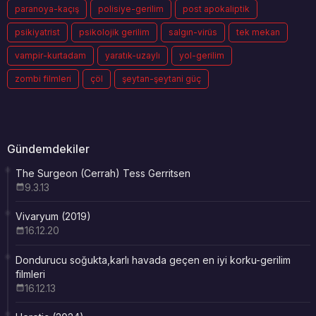
paranoya-kaçış
polisiye-gerilim
post apokaliptik
psikiyatrist
psikolojik gerilim
salgın-virüs
tek mekan
vampir-kurtadam
yaratık-uzaylı
yol-gerilim
zombi filmleri
çöl
şeytan-şeytani güç
Gündemdekiler
The Surgeon (Cerrah) Tess Gerritsen
9.3.13
Vivaryum (2019)
16.12.20
Dondurucu soğukta,karlı havada geçen en iyi korku-gerilim
filmleri
16.12.13