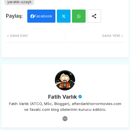
yaratık-uzaylı
Facebook
Twi
Wh
DAHA ESKI
DAHA YENI
tter
ats
app
Fatih Varlık
Fatih Varlık (ATCO, MSc, Blogger), afterdarkhorrormovies.com
ve favatc.com blog sitelerinin kurucu editörü.