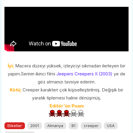
İyi;
Macera düzeyi yüksek, izleyiciyi sıkmadan ilerleyen bir
yapım.Serinin ikinci filmi
Jeepers Creepers II (2003)
ye de
göz atmanızı tavsiye ederim.
Kötü;
Creeper karakteri çok kişiselleştirilmiş. Değişik bir
yaratık tiplemesi haline dönüşmüş.
Editör'ün Puanı
Etiketler
2001
Almanya
B1
creeper
USA