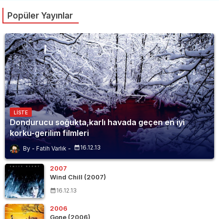
Popüler Yayınlar
LISTE
Dondurucu soğukta,karlı havada geçen en iyi
korku-gerilim filmleri
16.12.13
Fatih Varlık
2007
Wind Chill (2007)
16.12.13
2006
Gone (2006)