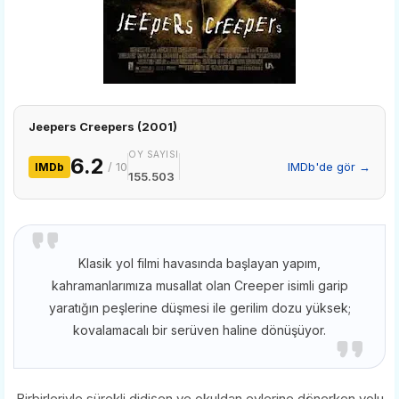
Jeepers Creepers (2001)
OY SAYISI
6.2
/ 10
IMDb'de gör →
IMDb
155.503
Klasik yol filmi havasında başlayan yapım,
kahramanlarımıza musallat olan Creeper isimli garip
yaratığın peşlerine düşmesi ile gerilim dozu yüksek;
kovalamacalı bir serüven haline dönüşüyor.
Birbirleriyle sürekli didişen ve okuldan evlerine dönerken yolu