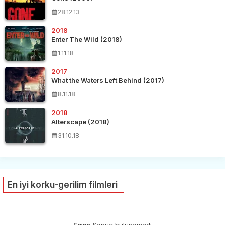
28.12.13
2018
Enter The Wild (2018)
1.11.18
2017
What the Waters Left Behind (2017)
8.11.18
2018
Alterscape (2018)
31.10.18
En iyi korku-gerilim filmleri
Error:
Sonuç bulunamadı