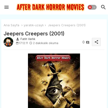
Ana Sayfa
yaratık-uzaylı
Jeepers Creepers (2001)
Jeepers Creepers (2001)
person
Fatih Varlık
share
0
17.12.11
2 dakikalık okuma