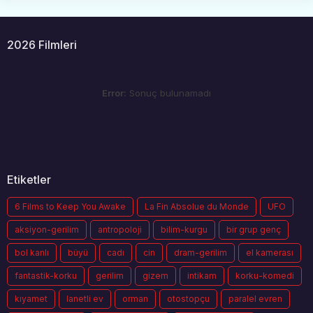
2026 Filmleri
Error:
Sonuç bulunamadı
Etiketler
6 Films to Keep You Awake
La Fin Absolue du Monde
UFO
aksiyon-gerilim
antropoloji
bilim-kurgu
bir grup genç
bol kanlı
büyü
cadı
cin
dram-gerilim
el kamerası
fantastik-korku
gerilim
gizem
intikam
korku-komedi
kıyamet
lanetli ev
orman
otostopçu
paralel evren