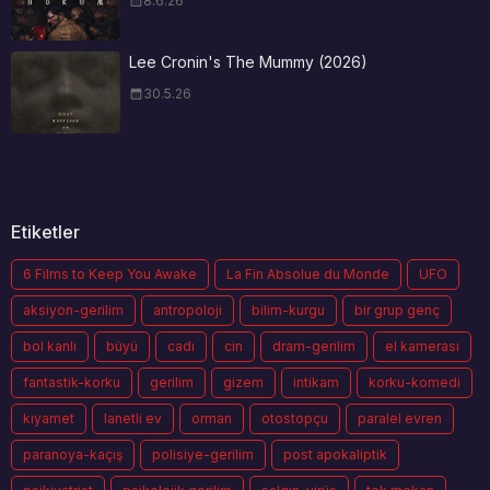
8.6.26
Lee Cronin's The Mummy (2026)
30.5.26
Etiketler
6 Films to Keep You Awake
La Fin Absolue du Monde
UFO
aksiyon-gerilim
antropoloji
bilim-kurgu
bir grup genç
bol kanlı
büyü
cadı
cin
dram-gerilim
el kamerası
fantastik-korku
gerilim
gizem
intikam
korku-komedi
kıyamet
lanetli ev
orman
otostopçu
paralel evren
paranoya-kaçış
polisiye-gerilim
post apokaliptik