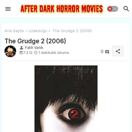
Ana Sayfa
uzakdoğu
The Grudge 2 (2006)
The Grudge 2 (2006)
person
Fatih Varlık
share
0
7.3.12
1 dakikalık okuma