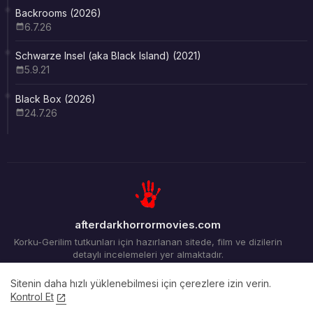
Backrooms (2026)
6.7.26
Schwarze Insel (aka Black Island) (2021)
5.9.21
Black Box (2026)
24.7.26
afterdarkhorrormovies.com
Korku-Gerilim tutkunları için hazırlanan sitede, film ve dizilerin
detaylı incelemeleri yer almaktadır.
Sitenin daha hızlı yüklenebilmesi için çerezlere izin verin.
Kontrol Et
Ana Sayfa
Arşiv
İletişim