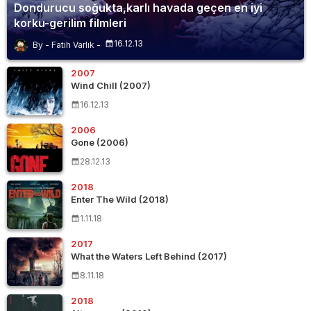
Dondurucu soğukta,karlı havada geçen en iyi
korku-gerilim filmleri
16.12.13
Fatih Varlık
2007
Wind Chill (2007)
16.12.13
2006
Gone (2006)
28.12.13
2018
Enter The Wild (2018)
1.11.18
2017
What the Waters Left Behind (2017)
8.11.18
2018