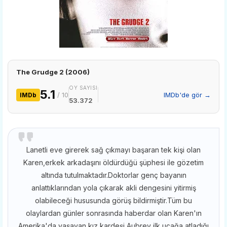
The Grudge 2 (2006)
OY SAYISI
5.1
/ 10
IMDb'de gör →
IMDb
53.372
Lanetli eve girerek sağ çıkmayı başaran tek kişi olan
Karen,erkek arkadaşını öldürdüğü şüphesi ile gözetim
altında tutulmaktadır.Doktorlar genç bayanın
anlattıklarından yola çıkarak akli dengesini yitirmiş
olabileceği hususunda görüş bildirmiştir.Tüm bu
olaylardan günler sonrasında haberdar olan Karen'ın
Amerika'da yaşayan kız kardeşi Aubrey ilk uçağa atladığı