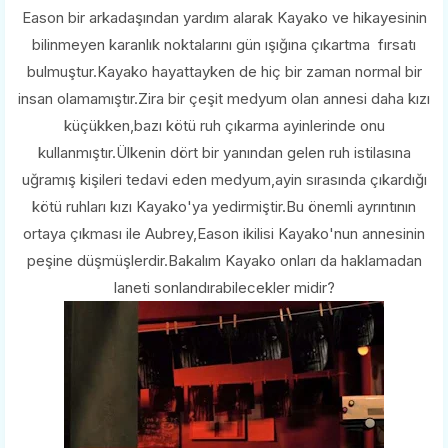
Eason bir arkadaşından yardım alarak Kayako ve hikayesinin
bilinmeyen karanlık noktalarını gün ışığına çıkartma fırsatı
bulmuştur.Kayako hayattayken de hiç bir zaman normal bir
insan olamamıştır.Zira bir çeşit medyum olan annesi daha kızı
küçükken,bazı kötü ruh çıkarma ayinlerinde onu
kullanmıştır.Ülkenin dört bir yanından gelen ruh istilasına
uğramış kişileri tedavi eden medyum,ayin sırasında çıkardığı
kötü ruhları kızı Kayako'ya yedirmiştir.Bu önemli ayrıntının
ortaya çıkması ile Aubrey,Eason ikilisi Kayako'nun annesinin
peşine düşmüşlerdir.Bakalım Kayako onları da haklamadan
laneti sonlandırabilecekler midir?