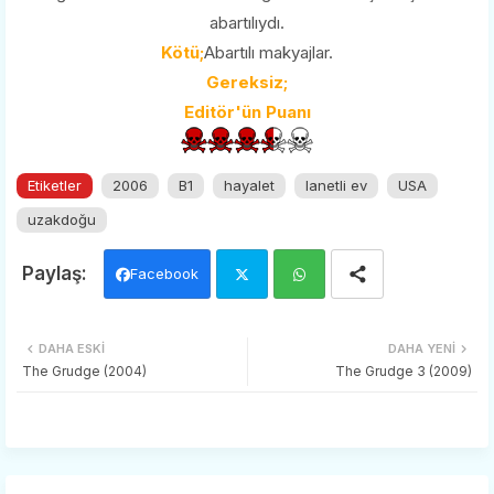
abartılıydı.
Kötü;
Abartılı makyajlar.
Gereksiz;
Editör'ün Puanı
Etiketler
2006
B1
hayalet
lanetli ev
USA
uzakdoğu
Facebook
Twi
Wh
DAHA ESKI
DAHA YENI
tter
ats
The Grudge (2004)
The Grudge 3 (2009)
app