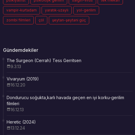
psikiyatrist
psikolojik gerilim
salgın-virüs
tek mekan
vampir-kurtadam
yaratık-uzaylı
yol-gerilim
zombi filmleri
çöl
şeytan-şeytani güç
Gündemdekiler
The Surgeon (Cerrah) Tess Gerritsen
9.3.13
Vivaryum (2019)
16.12.20
Dondurucu soğukta,karlı havada geçen en iyi korku-gerilim
filmleri
16.12.13
Heretic (2024)
13.12.24