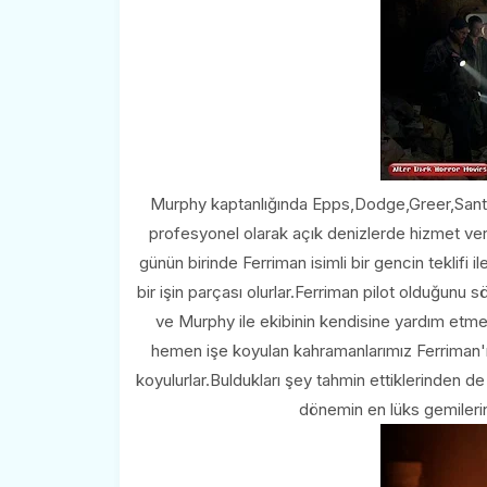
Murphy kaptanlığında Epps,Dodge,Greer,Santos
profesyonel olarak açık denizlerde hizmet ver
günün birinde Ferriman isimli bir gencin teklifi
bir işin parçası olurlar.Ferriman pilot olduğun
ve Murphy ile ekibinin kendisine yardım etmes
hemen işe koyulan kahramanlarımız Ferriman'ı d
koyulurlar.Buldukları şey tahmin ettiklerinden de
dönemin en lüks gemilerin