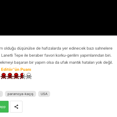
pım olduğu düşünülse de hafızalarda yer edinecek bazı sahnelere
anetli Tepe ile beraber favori korku-gerilim yapımlarından biri.
 çekmeyi başaran bir yapım olsa da ufak mantık hataları yok değil.
Editör'ün Puanı
t
paranoya-kaçış
USA
app