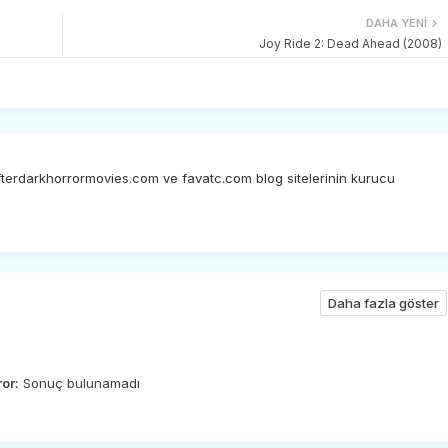
DAHA YENI
Joy Ride 2: Dead Ahead (2008)
afterdarkhorrormovies.com ve favatc.com blog sitelerinin kurucu
Daha fazla göster
ror:
Sonuç bulunamadı