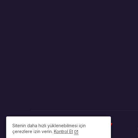
Sitenin daha hızlı yüklenebilmesi için
çerezlere izin verin.
Kontrol Et