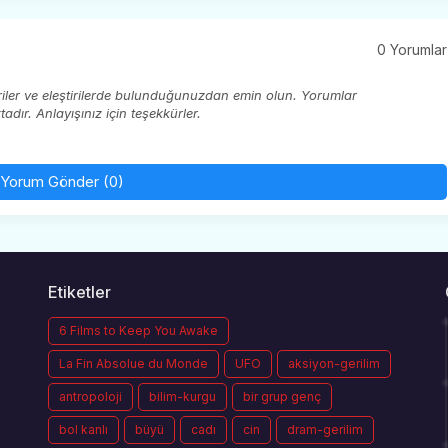
0 Yorumlar
eriler ve eleştirilerde bulunduğunuzdan emin olun. Yorumlar
ır. Anlayışınız için teşekkürler.
Yorum Gönder (0)
Etiketler
6 Films to Keep You Awake
La Fin Absolue du Monde
UFO
aksiyon-gerilim
antropoloji
bilim-kurgu
bir grup genç
bol kanlı
büyü
cadı
cin
dram-gerilim