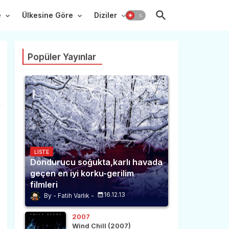
e
Ülkesine Göre
Diziler
Popüler Yayınlar
LISTE
Dondurucu soğukta,karlı havada
geçen en iyi korku-gerilim
filmleri
16.12.13
Fatih Varlık
2007
Wind Chill (2007)