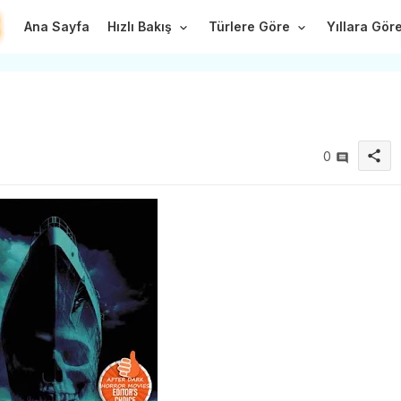
Ana Sayfa
Hızlı Bakış
Türlere Göre
Yıllara Gör
share
0