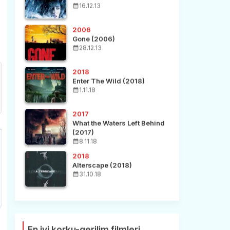
16.12.13
2006
Gone (2006)
28.12.13
2018
Enter The Wild (2018)
1.11.18
2017
What the Waters Left Behind
(2017)
8.11.18
2018
Alterscape (2018)
31.10.18
En iyi korku-gerilim filmleri