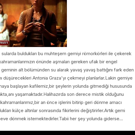
sı sularda buldukları bu muhteşem gemiyi römorkörleri ile çekerek
kahramanlarımızın önünde aşmaları gereken ufak bir engel
a geminin alt bölümünden su alarak yavaş yavaş battığını fark eden
ı düşürecekleri Antonia Graza'yı çekmeyi planlarlar.Lakin gemiye
şamaya başlayan kafilemiz,bir şeylerin yolunda gitmediği hususunda
akta,anı yaşamaktadır.Halihazırda son derece mistik olduğunu
hramanlarımız,bir an önce işlerini bitirip geri dönme amacı
arı külçe altınlar sonrasında fikirlerini değiştirirler.Artık gemi
ak eve dönmek istemektedirler.Tabii her şey yolunda giderse...