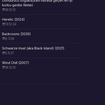
Dondurucu soğukta,karlı havada geçen en iyi
korku-gerilim filmleri
16.12.13
Heretic (2024)
13.12.24
Backrooms (2026)
6.7.26
Schwarze Insel (aka Black Island) (2021)
5.9.21
Wind Chill (2007)
16.12.13