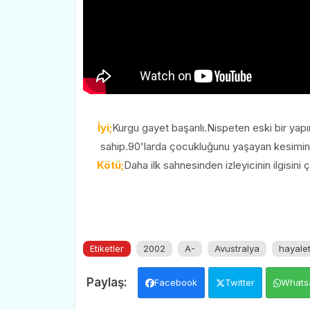
İyi;
Kurgu gayet başarılı.Nispeten eski bir ya
sahip.90'larda çocukluğunu yaşayan kesimin L
Kötü;
Daha ilk sahnesinden izleyicinin ilgisini
Etiketler
2002
A-
Avustralya
hayale
Facebook
Twitter
Whats