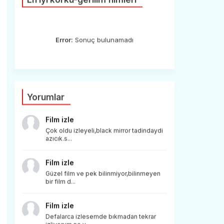
Error:
Sonuç bulunamadı
Yorumlar
Film izle
Çok oldu izleyeli,black mirror tadindaydi
azıcık.s...
Film izle
Güzel film ve pek bilinmiyor,bilinmeyen
bir film d...
Film izle
Defalarca izlesemde bıkmadan tekrar