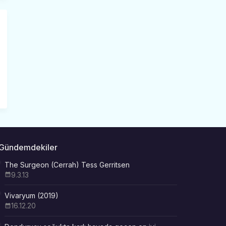
Gündemdekiler
The Surgeon (Cerrah) Tess Gerritsen
9.3.13
Vivaryum (2019)
16.12.20