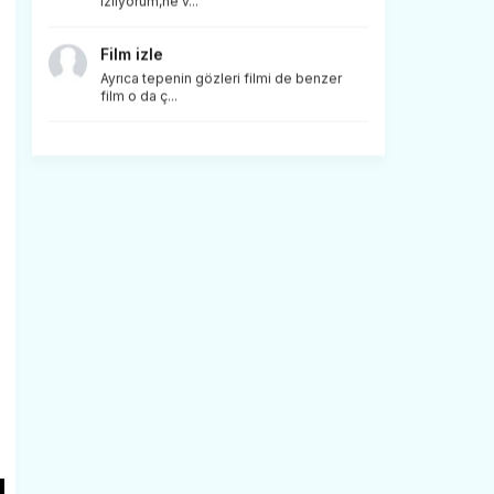
izliyorum,ne v...
Film izle
Ayrıca tepenin gözleri filmi de benzer
film o da ç...