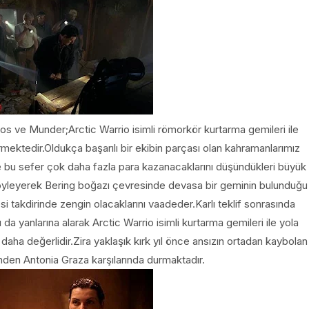
 ve Munder;Arctic Warrio isimli römorkör kurtarma gemileri ile
mektedir.Oldukça başarılı bir ekibin parçası olan kahramanlarımız
 ile bu sefer çok daha fazla para kazanacaklarını düşündükleri büyük
u söyleyerek Bering boğazı çevresinde devasa bir geminin bulunduğu
i takdirinde zengin olacaklarını vaadeder.Karlı teklif sonrasında
a yanlarına alarak Arctic Warrio isimli kurtarma gemileri ile yola
 daha değerlidir.Zira yaklaşık kırk yıl önce ansızın ortadan kaybolan
den Antonia Graza karşılarında durmaktadır.