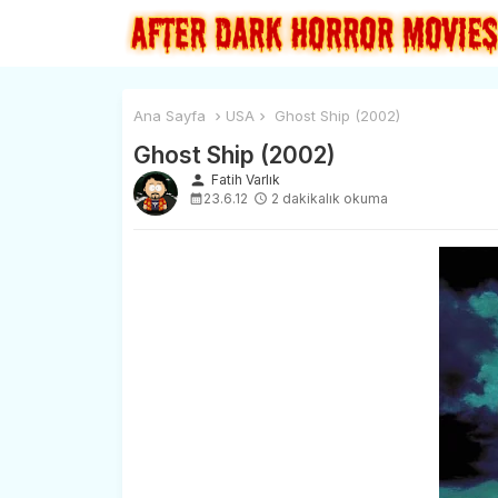
Ana Sayfa
USA
Ghost Ship (2002)
Ghost Ship (2002)
person
Fatih Varlık
23.6.12
2 dakikalık okuma