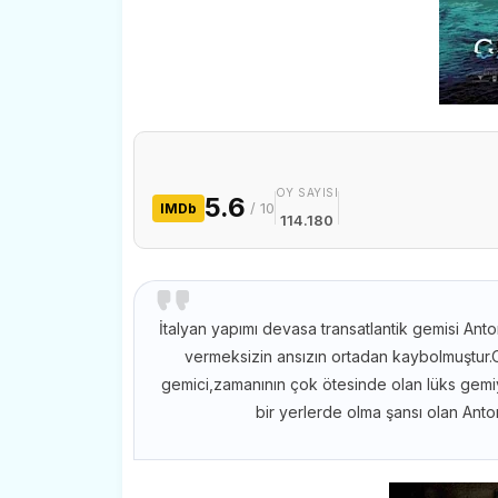
OY SAYISI
5.6
/ 10
IMDb
114.180
İtalyan yapımı devasa transatlantik gemisi Anto
vermeksizin ansızın ortadan kaybolmuştur
gemici,zamanının çok ötesinde olan lüks gemiyi
bir yerlerde olma şansı olan Anton