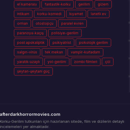
el kamerası
fantastik-korku
gerilim
gizem
intikam
korku-komedi
kıyamet
lanetli ev
orman
otostopçu
paralel evren
paranoya-kaçış
polisiye-gerilim
post apokaliptik
psikiyatrist
psikolojik gerilim
salgın-virüs
tek mekan
vampir-kurtadam
yaratık-uzaylı
yol-gerilim
zombi filmleri
çöl
şeytan-şeytani güç
afterdarkhorrormovies.com
Korku-Gerilim tutkunları için hazırlanan sitede, film ve dizilerin detaylı
incelemeleri yer almaktadır.