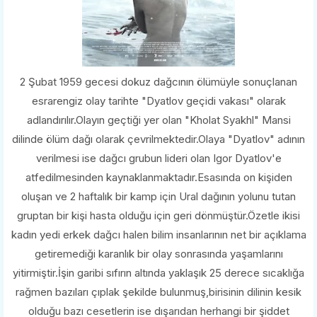
2 Şubat 1959 gecesi dokuz dağcının ölümüyle sonuçlanan
esrarengiz olay tarihte "Dyatlov geçidi vakası" olarak
adlandırılır.Olayın geçtiği yer olan "Kholat Syakhl" Mansi
dilinde ölüm dağı olarak çevrilmektedir.Olaya "Dyatlov" adının
verilmesi ise dağcı grubun lideri olan Igor Dyatlov'e
atfedilmesinden kaynaklanmaktadır.Esasında on kişiden
oluşan ve 2 haftalık bir kamp için Ural dağının yolunu tutan
gruptan bir kişi hasta olduğu için geri dönmüştür.Özetle ikisi
kadın yedi erkek dağcı halen bilim insanlarının net bir açıklama
getiremediği karanlık bir olay sonrasında yaşamlarını
yitirmiştir.İşin garibi sıfırın altında yaklaşık 25 derece sıcaklığa
rağmen bazıları çıplak şekilde bulunmuş,birisinin dilinin kesik
olduğu bazı cesetlerin ise dışarıdan herhangi bir şiddet