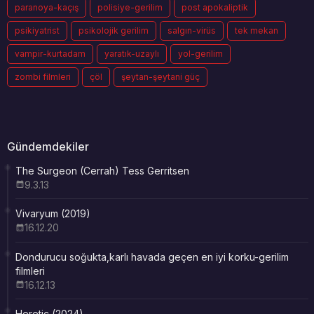
paranoya-kaçış
polisiye-gerilim
post apokaliptik
psikiyatrist
psikolojik gerilim
salgın-virüs
tek mekan
vampir-kurtadam
yaratık-uzaylı
yol-gerilim
zombi filmleri
çöl
şeytan-şeytani güç
Gündemdekiler
The Surgeon (Cerrah) Tess Gerritsen
9.3.13
Vivaryum (2019)
16.12.20
Dondurucu soğukta,karlı havada geçen en iyi korku-gerilim
filmleri
16.12.13
Heretic (2024)