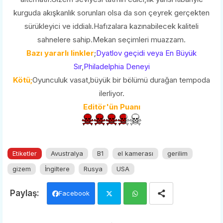
kurguda akışkanlık sorunları olsa da son çeyrek gerçekten
sürükleyici ve iddialı.Hafızalara kazınabilecek kaliteli
sahnelere sahip.Mekan seçimleri muazzam.
Bazı yararlı linkler
;
Dyatlov geçidi veya En Büyük
Sır
,
Philadelphia Deneyi
Kötü;
Oyunculuk vasat,büyük bir bölümü durağan tempoda
ilerliyor.
Editör'ün Puanı
Etiketler
Avustralya
B1
el kamerası
gerilim
gizem
İngiltere
Rusya
USA
Facebook
Twi
Wh