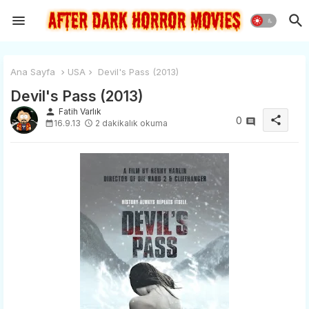
Ana Sayfa
USA
Devil's Pass (2013)
Devil's Pass (2013)
person
Fatih Varlık
share
0
16.9.13
2 dakikalık okuma