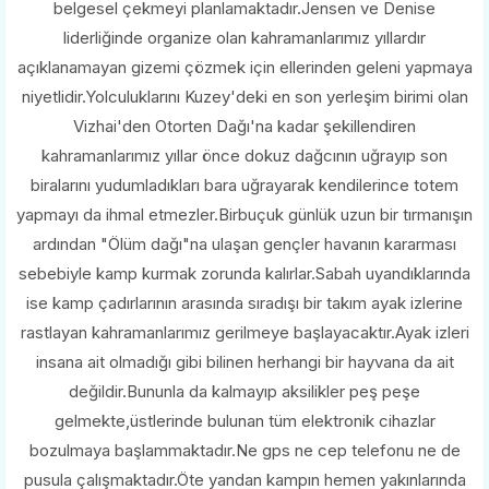
belgesel çekmeyi planlamaktadır.Jensen ve Denise
liderliğinde organize olan kahramanlarımız yıllardır
açıklanamayan gizemi çözmek için ellerinden geleni yapmaya
niyetlidir.Yolculuklarını Kuzey'deki en son yerleşim birimi olan
Vizhai'den Otorten Dağı'na kadar şekillendiren
kahramanlarımız yıllar önce dokuz dağcının uğrayıp son
biralarını yudumladıkları bara uğrayarak kendilerince totem
yapmayı da ihmal etmezler.Birbuçuk günlük uzun bir tırmanışın
ardından "Ölüm dağı"na ulaşan gençler havanın kararması
sebebiyle kamp kurmak zorunda kalırlar.Sabah uyandıklarında
ise kamp çadırlarının arasında sıradışı bir takım ayak izlerine
rastlayan kahramanlarımız gerilmeye başlayacaktır.Ayak izleri
insana ait olmadığı gibi bilinen herhangi bir hayvana da ait
değildir.Bununla da kalmayıp aksilikler peş peşe
gelmekte,üstlerinde bulunan tüm elektronik cihazlar
bozulmaya başlammaktadır.Ne gps ne cep telefonu ne de
pusula çalışmaktadır.Öte yandan kampın hemen yakınlarında