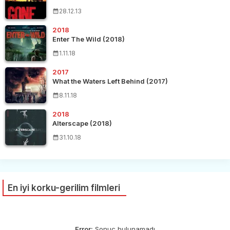
28.12.13
2018
Enter The Wild (2018)
1.11.18
2017
What the Waters Left Behind (2017)
8.11.18
2018
Alterscape (2018)
31.10.18
En iyi korku-gerilim filmleri
Error:
Sonuç bulunamadı