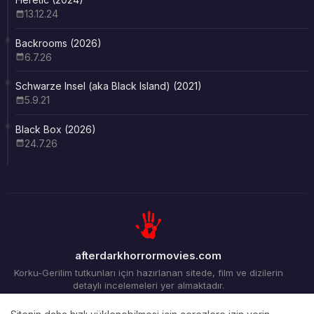
13.12.24
Backrooms (2026)
6.7.26
Schwarze Insel (aka Black Island) (2021)
5.9.21
Black Box (2026)
24.7.26
afterdarkhorrormovies.com
Korku-Gerilim tutkunları için hazırlanan sitede, film ve dizilerin
detaylı incelemeleri yer almaktadır.