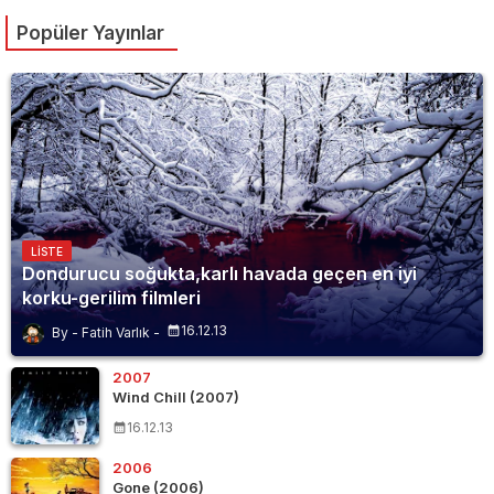
Popüler Yayınlar
LISTE
Dondurucu soğukta,karlı havada geçen en iyi
korku-gerilim filmleri
16.12.13
Fatih Varlık
2007
Wind Chill (2007)
16.12.13
2006
Gone (2006)