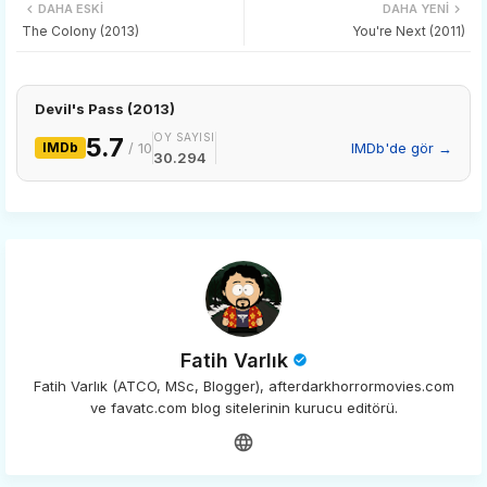
DAHA ESKI
DAHA YENI
tter
ats
The Colony (2013)
You're Next (2011)
app
Devil's Pass (2013)
OY SAYISI
5.7
IMDb
/ 10
IMDb'de gör →
30.294
Fatih Varlık
Fatih Varlık (ATCO, MSc, Blogger), afterdarkhorrormovies.com
ve favatc.com blog sitelerinin kurucu editörü.