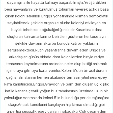
dayanışma ile hayatta kalmayı başarabilmiştir.Yetiştirdikleri
besi hayvanlarını ve kurutulmuş tohumları yiyerek açlıkla başa
çıkan koloni sakinleri Briggs yönetiminde kısmen demokratik
sayılabilecek şekilde organize olurlar.Koloniyi etkileyen en
büyük tehdit ise soğukalğınlığı riskidir.Karantina odası
oluşturan kahramanlarımız belirtileri gösteren herkese aynı
şekilde davranmakta bu konuda katı bir yaklaşım
sergilemektedir.Rutin yaşantılarına devam eden Briggs ve
arkadaşları günün birinde dost kolonilerden biriyle radyo
temasının kaybolmasının ardından neler olup bittiği anlamak
için oraya gitmeye karar verirler.Koloni 5'den bir acil durum
çağrısı almalarının hemen akabinde temasın yitirilmesi epey
kafa karıştırıcıdır.Briggs,Graydon ve Sam'den oluşan üç kişilik
kafile karlarla çevrili yoğun buz tabakasının üzerinde uzun bir
yolculuğun sonrasında koloni 5'in bulunduğu yer altı sığınağına
ulaşır.Ancak kendilerini karşılayan hiç kimse olmadığı gibi
ürpertici sessizlik epey canlarını sıkacaktır.Çok geçmeden