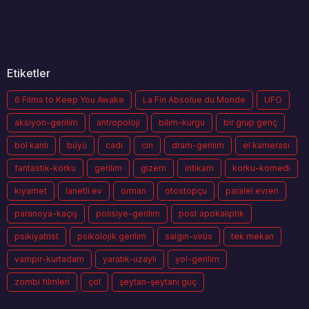
Etiketler
6 Films to Keep You Awake
La Fin Absolue du Monde
UFO
aksiyon-gerilim
antropoloji
bilim-kurgu
bir grup genç
bol kanlı
büyü
cadı
cin
dram-gerilim
el kamerası
fantastik-korku
gerilim
gizem
intikam
korku-komedi
kıyamet
lanetli ev
orman
otostopçu
paralel evren
paranoya-kaçış
polisiye-gerilim
post apokaliptik
psikiyatrist
psikolojik gerilim
salgın-virüs
tek mekan
vampir-kurtadam
yaratık-uzaylı
yol-gerilim
zombi filmleri
çöl
şeytan-şeytani güç