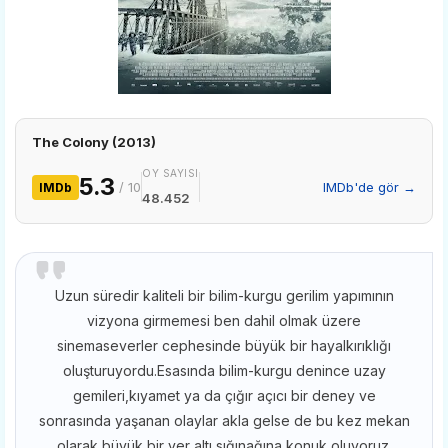
The Colony (2013)
OY SAYISI
5.3
/ 10
IMDb'de gör →
IMDb
48.452
Uzun süredir kaliteli bir bilim-kurgu gerilim yapımının
vizyona girmemesi ben dahil olmak üzere
sinemaseverler cephesinde büyük bir hayalkırıklığı
oluşturuyordu.Esasında bilim-kurgu denince uzay
gemileri,kıyamet ya da çığır açıcı bir deney ve
sonrasında yaşanan olaylar akla gelse de bu kez mekan
olarak büyük bir yer altı sığınağına konuk oluyoruz.