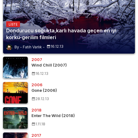
LISTE
Dondurucu soğukta,karlı havada geçen en iyi
korku-gerilim filmleri
16.12.13
Fatih Varlık
2007
Wind Chill (2007)
16.12.13
2006
Gone (2006)
28.12.13
2018
Enter The Wild (2018)
1.11.18
2017