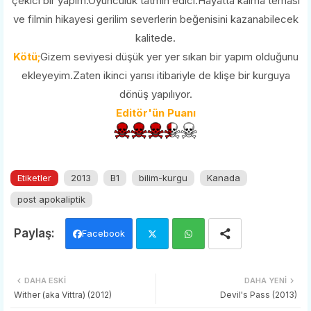
çekici bir yapım.Oyunculuk tatmin edici.Hayatta kalma teması
ve filmin hikayesi gerilim severlerin beğenisini kazanabilecek
kalitede.
Kötü;
Gizem seviyesi düşük yer yer sıkan bir yapım olduğunu
ekleyeyim.Zaten ikinci yarısı itibariyle de klişe bir kurguya
dönüş yapılıyor.
Editör'ün Puanı
Etiketler
2013
B1
bilim-kurgu
Kanada
post apokaliptik
Facebook
Twi
Wh
DAHA ESKI
DAHA YENI
tter
ats
Wither (aka Vittra) (2012)
Devil's Pass (2013)