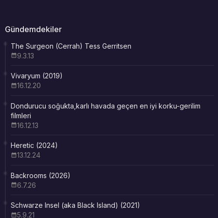
Gündemdekiler
The Surgeon (Cerrah) Tess Gerritsen
9.3.13
Vivaryum (2019)
16.12.20
Dondurucu soğukta,karlı havada geçen en iyi korku-gerilim
filmleri
16.12.13
Heretic (2024)
13.12.24
Backrooms (2026)
6.7.26
Schwarze Insel (aka Black Island) (2021)
5.9.21