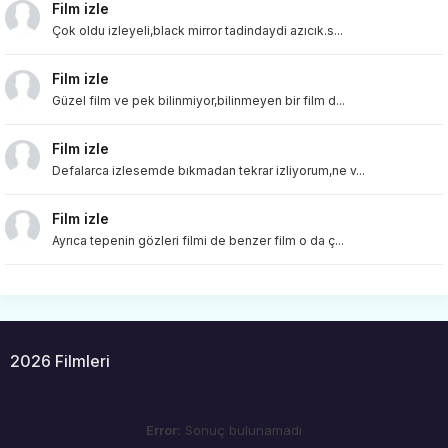
Film izle
Çok oldu izleyeli,black mirror tadindaydi azıcık.s...
Film izle
Güzel film ve pek bilinmiyor,bilinmeyen bir film d...
Film izle
Defalarca izlesemde bıkmadan tekrar izliyorum,ne v...
Film izle
Ayrıca tepenin gözleri filmi de benzer film o da ç...
2026 Filmleri
Error:
Sonuç bulunamadı