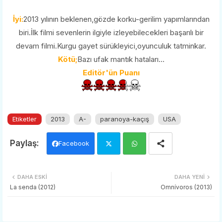
İyi:
2013 yılının beklenen,gözde korku-gerilim yapımlarından
biri.İlk filmi sevenlerin ilgiyle izleyebilecekleri başarılı bir
devam filmi.Kurgu gayet sürükleyici,oyunculuk tatminkar.
Kötü;
Bazı ufak mantık hataları...
Editör'ün Puanı
Etiketler
2013
A-
paranoya-kaçış
USA
Facebook
Twi
Wh
DAHA ESKI
DAHA YENI
tter
ats
La senda (2012)
Omnívoros (2013)
app