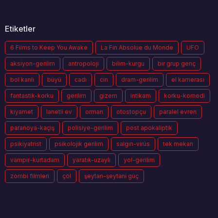
Etiketler
6 Films to Keep You Awake
La Fin Absolue du Monde
UFO
aksiyon-gerilim
antropoloji
bilim-kurgu
bir grup genç
bol kanlı
büyü
cadı
cin
dram-gerilim
el kamerası
fantastik-korku
gerilim
gizem
intikam
korku-komedi
kıyamet
lanetli ev
orman
otostopçu
paralel evren
paranoya-kaçış
polisiye-gerilim
post apokaliptik
psikiyatrist
psikolojik gerilim
salgın-virüs
tek mekan
vampir-kurtadam
yaratık-uzaylı
yol-gerilim
zombi filmleri
çöl
şeytan-şeytani güç