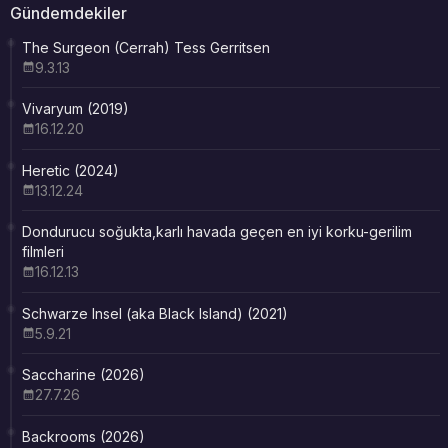
Gündemdekiler
The Surgeon (Cerrah) Tess Gerritsen
9.3.13
Vivaryum (2019)
16.12.20
Heretic (2024)
13.12.24
Dondurucu soğukta,karlı havada geçen en iyi korku-gerilim
filmleri
16.12.13
Schwarze Insel (aka Black Island) (2021)
5.9.21
Saccharine (2026)
27.7.26
Backrooms (2026)