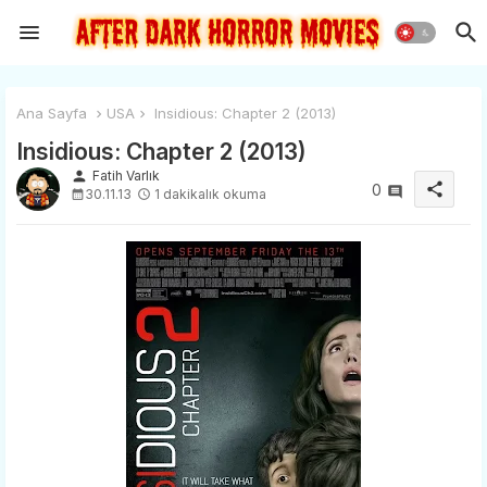
Ana Sayfa
USA
Insidious: Chapter 2 (2013)
Insidious: Chapter 2 (2013)
person
Fatih Varlık
share
0
30.11.13
1 dakikalık okuma