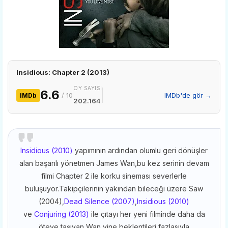
Insidious: Chapter 2 (2013)
OY SAYISI
6.6
/ 10
IMDb'de gör →
IMDb
202.164
Insidious (2010)
yapımının ardından olumlu geri dönüşler
alan başarılı yönetmen James Wan,bu kez serinin devam
filmi Chapter 2 ile korku sineması severlerle
buluşuyor.Takipçilerinin yakından bileceği üzere Saw
(2004),
Dead Silence (2007)
,
Insidious (2010)
ve
Conjuring (2013)
ile çıtayı her yeni filminde daha da
öteye taşıyan Wan,yine beklentileri fazlasıyla