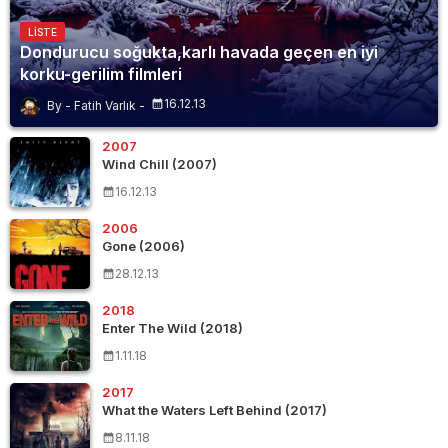
LISTE
Dondurucu soğukta,karlı havada geçen en iyi
korku-gerilim filmleri
16.12.13
Fatih Varlık
2007
Wind Chill (2007)
16.12.13
2006
Gone (2006)
28.12.13
2018
Enter The Wild (2018)
1.11.18
2017
What the Waters Left Behind (2017)
8.11.18