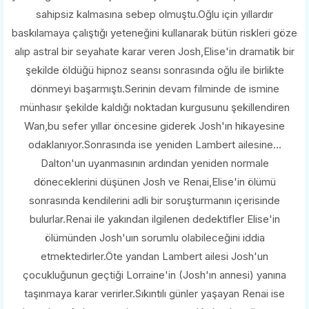
sahipsiz kalmasına sebep olmuştu.Oğlu için yıllardır
baskılamaya çalıştığı yeteneğini kullanarak bütün riskleri göze
alıp astral bir seyahate karar veren Josh,Elise'in dramatik bir
şekilde öldüğü hipnoz seansı sonrasında oğlu ile birlikte
dönmeyi başarmıştı.Serinin devam filminde de ismine
münhasır şekilde kaldığı noktadan kurgusunu şekillendiren
Wan,bu sefer yıllar öncesine giderek Josh'ın hikayesine
odaklanıyor.Sonrasında ise yeniden Lambert ailesine...
Dalton'un uyanmasının ardından yeniden normale
döneceklerini düşünen Josh ve Renai,Elise'in ölümü
sonrasında kendilerini adli bir soruşturmanın içerisinde
bulurlar.Renai ile yakından ilgilenen dedektifler Elise'in
ölümünden Josh'uın sorumlu olabileceğini iddia
etmektedirler.Öte yandan Lambert ailesi Josh'un
çocukluğunun geçtiği Lorraine'in (Josh'ın annesi) yanına
taşınmaya karar verirler.Sıkıntılı günler yaşayan Renai ise