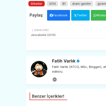
Etiketler
2014
B1
dram-gerilim
gize
Facebook
Twitter
Whats
DAHA ESKI
Jessabelle (2014)
Fatih Varlık
Fatih Varlık (ATCO, MSc, Blogger), 
editörü.
Benzer İçerikler!