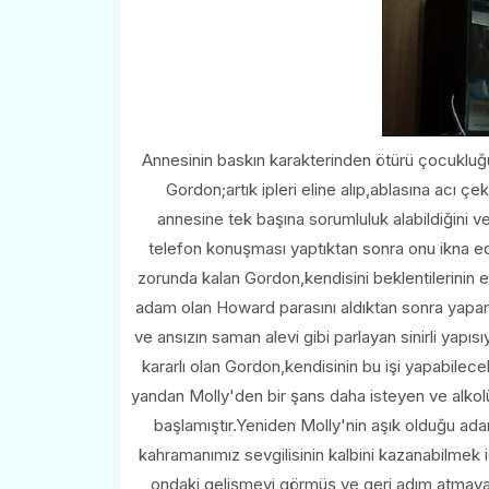
Annesinin baskın karakterinden ötürü çocukluğun
Gordon;artık ipleri eline alıp,ablasına acı 
annesine tek başına sorumluluk alabildiğini ve 
telefon konuşması yaptıktan sonra onu ikna ed
zorunda kalan Gordon,kendisini beklentilerinin e
adam olan Howard parasını aldıktan sonra yapa
ve ansızın saman alevi gibi parlayan sinirli yapıs
kararlı olan Gordon,kendisinin bu işi yapabile
yandan Molly'den bir şans daha isteyen ve alk
başlamıştır.Yeniden Molly'nin aşık olduğu a
kahramanımız sevgilisinin kalbini kazanabilmek 
ondaki gelişmeyi görmüş ve geri adım atmaya 