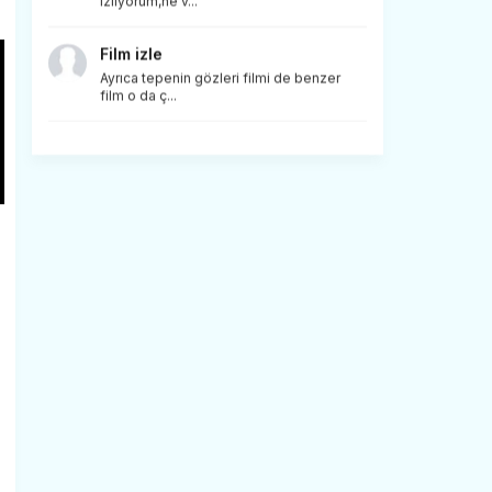
izliyorum,ne v...
Film izle
Ayrıca tepenin gözleri filmi de benzer
film o da ç...