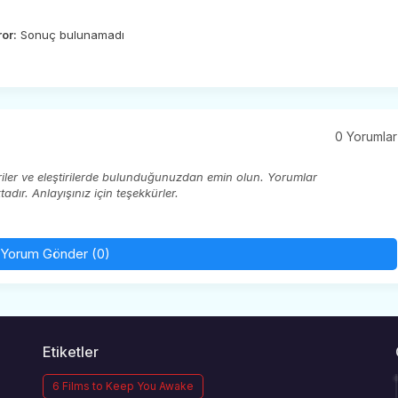
ror:
Sonuç bulunamadı
0 Yorumlar
eriler ve eleştirilerde bulunduğunuzdan emin olun. Yorumlar
ır. Anlayışınız için teşekkürler.
Yorum Gönder (0)
Etiketler
6 Films to Keep You Awake