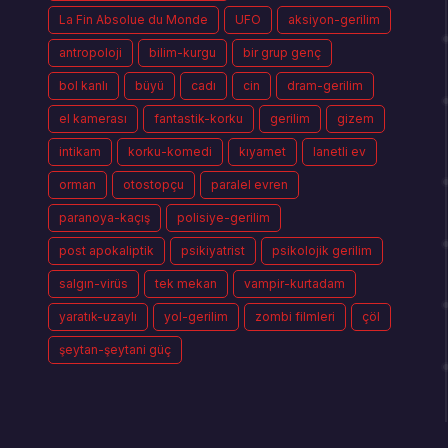
La Fin Absolue du Monde
UFO
aksiyon-gerilim
antropoloji
bilim-kurgu
bir grup genç
bol kanlı
büyü
cadı
cin
dram-gerilim
el kamerası
fantastik-korku
gerilim
gizem
intikam
korku-komedi
kıyamet
lanetli ev
orman
otostopçu
paralel evren
paranoya-kaçış
polisiye-gerilim
post apokaliptik
psikiyatrist
psikolojik gerilim
salgın-virüs
tek mekan
vampir-kurtadam
yaratık-uzaylı
yol-gerilim
zombi filmleri
çöl
şeytan-şeytani güç