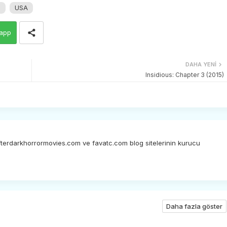
m
USA
app
DAHA YENI
Insidious: Chapter 3 (2015)
afterdarkhorrormovies.com ve favatc.com blog sitelerinin kurucu
Daha fazla göster