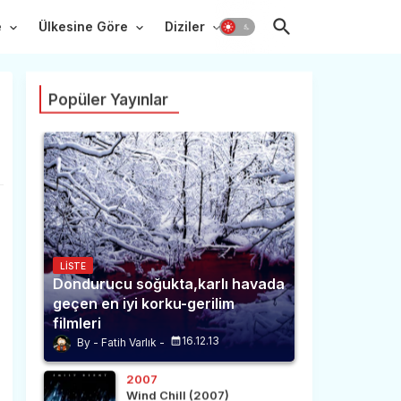
e
Ülkesine Göre
Diziler
Popüler Yayınlar
LISTE
Dondurucu soğukta,karlı havada
geçen en iyi korku-gerilim
filmleri
16.12.13
Fatih Varlık
2007
Wind Chill (2007)