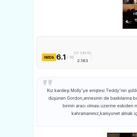
OY SAYISI
6.1
/ 10
IMDb
2.183
Kız kardeşi Molly'ye eniştesi Teddy'nin şidd
düşünen Gordon,annesinin de baskılarına bo
birinin aracı olması üzerine eskiden 
kahramanımız,kamyonet almak için 