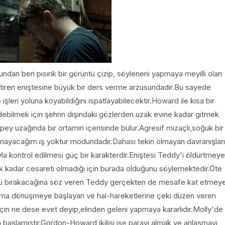
dan beri pısırık bir görüntü çizip, söyleneni yapmaya meyilli olan
çektiren eniştesine büyük bir ders verme arzusundadır.Bu sayede
işleri yoluna koyabildiğini ispatlayabilecektir.Howard ile kısa bir
ebilmek için şehrin dışındaki gözlerden uzak evine kadar gitmek
pey uzağında bir ortamın içerisinde bulur.Agresif mizaçlı,soğuk bir
mayacağım iş yoktur modundadır.Dahası tekin olmayan davranışları
ıyla kontrol edilmesi güç bir karakterdir.Eniştesi Teddy'i öldürtmeye
cek kadar cesareti olmadığı için burada olduğunu söylemektedir.Öte
olü bırakacağına söz veren Teddy gerçekten de mesafe kat etmey
dama dönüşmeye başlayan ve hal-hareketlerine çeki düzen veren
için ne dese evet deyip,elinden geleni yapmaya kararlıdır.Molly'de
başlamıştır.Gordon-Howard ikilisi ise parayı almak ve anlaşmayı