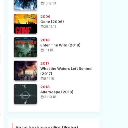
16.12.13
2006
Gone (2006)
28.12.13
2018
Enter The Wild (2018)
1.11.18
2017
What the Waters Left Behind
(2017)
8.11.18
2018
Alterscape (2018)
31.10.18
En iyi korku-gerilim filmleri