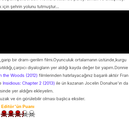
çin şehrin yolunu tutmuştur...
,garip bir dram-gerilim filmi.Oyunculuk ortalamanın üstünde,kurgu
sıtıldığı,çarpıcı diyalogların yer aldığı kayda değer bir yapım.Donnie
in the Woods (2012)
filmlerinden hatırlayacağınız başarılı aktör Fran
e
Insidious: Chapter 2 (2013)
ile ün kazanan Jocelin Donahue'ın da
isinde yer aldığını ekleyelim.
n uzak ve ön görülebilir olması başlıca eksiler.
Editör'ün Puanı