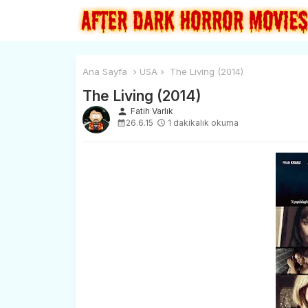
Ana Sayfa
USA
The Living (2014)
The Living (2014)
person
Fatih Varlık
26.6.15
1 dakikalık okuma