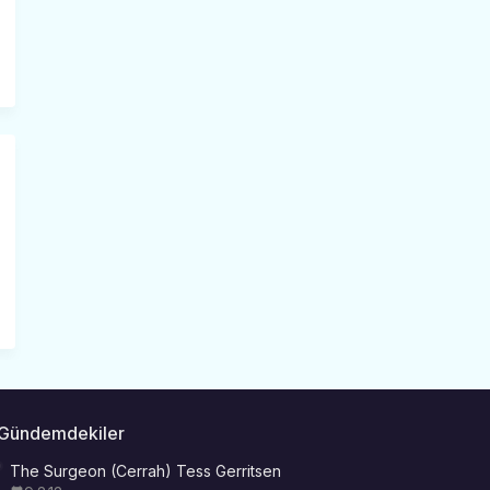
Gündemdekiler
The Surgeon (Cerrah) Tess Gerritsen