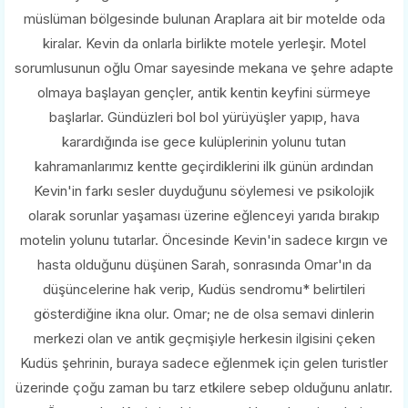
müslüman bölgesinde bulunan Araplara ait bir motelde oda
kiralar. Kevin da onlarla birlikte motele yerleşir. Motel
sorumlusunun oğlu Omar sayesinde mekana ve şehre adapte
olmaya başlayan gençler, antik kentin keyfini sürmeye
başlarlar. Gündüzleri bol bol yürüyüşler yapıp, hava
karardığında ise gece kulüplerinin yolunu tutan
kahramanlarımız kentte geçirdiklerini ilk günün ardından
Kevin'in farkı sesler duyduğunu söylemesi ve psikolojik
olarak sorunlar yaşaması üzerine eğlenceyi yarıda bırakıp
motelin yolunu tutarlar. Öncesinde Kevin'in sadece kırgın ve
hasta olduğunu düşünen Sarah, sonrasında Omar'ın da
düşüncelerine hak verip, Kudüs sendromu* belirtileri
gösterdiğine ikna olur. Omar; ne de olsa semavi dinlerin
merkezi olan ve antik geçmişiyle herkesin ilgisini çeken
Kudüs şehrinin, buraya sadece eğlenmek için gelen turistler
üzerinde çoğu zaman bu tarz etkilere sebep olduğunu anlatır.