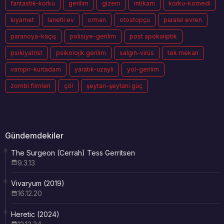
fantastik-korku
gerilim
gizem
intikam
korku-komedi
kıyamet
lanetli ev
orman
otostopçu
paralel evren
paranoya-kaçış
polisiye-gerilim
post apokaliptik
psikiyatrist
psikolojik gerilim
salgın-virüs
tek mekan
vampir-kurtadam
yaratık-uzaylı
yol-gerilim
zombi filmleri
çöl
şeytan-şeytani güç
Gündemdekiler
The Surgeon (Cerrah) Tess Gerritsen
9.3.13
Vivaryum (2019)
16.12.20
Heretic (2024)