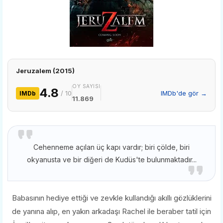
Jeruzalem (2015)
OY SAYISI
4.8
/ 10
IMDb'de gör →
IMDb
11.869
Cehenneme açılan üç kapı vardır; biri çölde, biri
okyanusta ve bir diğeri de Kudüs'te bulunmaktadır...
Babasının hediye ettiği ve zevkle kullandığı akıllı gözlüklerini
de yanına alıp, en yakın arkadaşı Rachel ile beraber tatil için