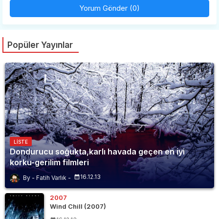
Yorum Gönder (0)
Popüler Yayınlar
LISTE
Dondurucu soğukta,karlı havada geçen en iyi
korku-gerilim filmleri
16.12.13
Fatih Varlık
2007
Wind Chill (2007)