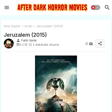
Ana Sayfa
israil
Jeruzalem (2015)
Jeruzalem (2015)
person
Fatih Varlık
share
0
5.2.16
2 dakikalık okuma