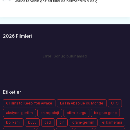
Ayrıca tepenin gözleri filmi de benzer film o da ç...
2026 Filmleri
Error:
Sonuç bulunamadı
Etiketler
6 Films to Keep You Awake
La Fin Absolue du Monde
UFO
aksiyon-gerilim
antropoloji
bilim-kurgu
bir grup genç
bol kanlı
büyü
cadı
cin
dram-gerilim
el kamerası