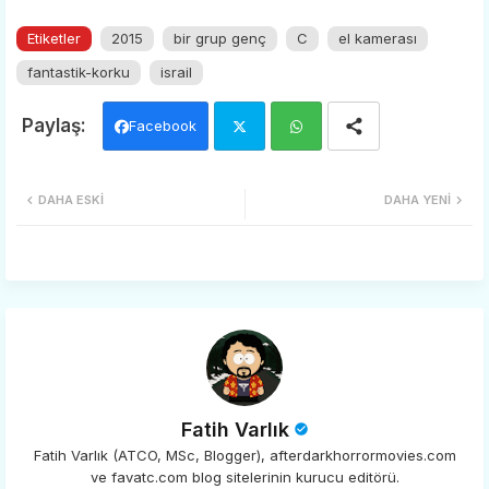
Etiketler
2015
bir grup genç
C
el kamerası
fantastik-korku
israil
Facebook
Twi
Wh
DAHA ESKI
DAHA YENI
tter
ats
app
Fatih Varlık
Fatih Varlık (ATCO, MSc, Blogger), afterdarkhorrormovies.com
ve favatc.com blog sitelerinin kurucu editörü.