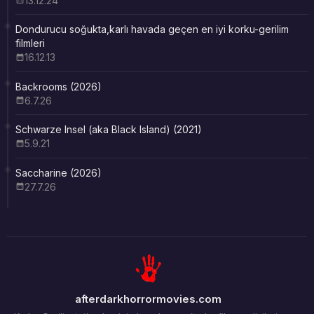
13.12.24
Dondurucu soğukta,karlı havada geçen en iyi korku-gerilim
filmleri
16.12.13
Backrooms (2026)
6.7.26
Schwarze Insel (aka Black Island) (2021)
5.9.21
Saccharine (2026)
27.7.26
afterdarkhorrormovies.com