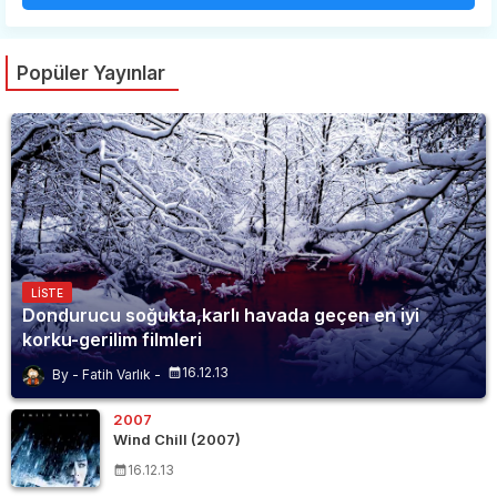
Popüler Yayınlar
LISTE
Dondurucu soğukta,karlı havada geçen en iyi
korku-gerilim filmleri
16.12.13
Fatih Varlık
2007
Wind Chill (2007)
16.12.13