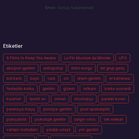
Error:
Sonuç bulunamadı
Etiketler
6 Films to Keep You Awake
La Fin Absolue du Monde
UFO
aksiyon-gerilim
antropoloji
bilim-kurgu
bir grup genç
bol kanlı
büyü
cadı
cin
dram-gerilim
el kamerası
fantastik-korku
gerilim
gizem
intikam
korku-komedi
kıyamet
lanetli ev
orman
otostopçu
paralel evren
paranoya-kaçış
polisiye-gerilim
post apokaliptik
psikiyatrist
psikolojik gerilim
salgın-virüs
tek mekan
vampir-kurtadam
yaratık-uzaylı
yol-gerilim