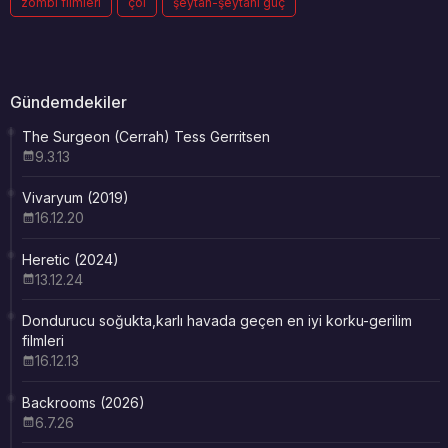
zombi filmleri
çöl
şeytan-şeytani güç
Gündemdekiler
The Surgeon (Cerrah) Tess Gerritsen
9.3.13
Vivaryum (2019)
16.12.20
Heretic (2024)
13.12.24
Dondurucu soğukta,karlı havada geçen en iyi korku-gerilim
filmleri
16.12.13
Backrooms (2026)
6.7.26