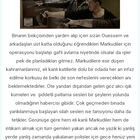
Binanın bekçisinden yardım alıp içeri sızan Ouessem ve
arkadaşları üst katta olduğunu öğrendikleri Markudiler için
operasyonu başlatıp gafil avlama niyetinde olsalar da işler
pek de planladıkları gitmez. Markudilere esir düşen
kahramanlarımız, eli kanlı katillerle dolu bir odada her an infaz
edilme korkusu ile belki de son nefeslerini verecekleri anı
beklemektedirler. Öte yandan dışarıdan gelen göz alıcı ışık
kümeleri ve şiddetli patlama sesleri bir şeylerin yolunda
olmadığının habercisi gibidir. Çok geçmeden binada
yankılanmaya başlayan silah sesleri ise tansiyonu daha da
tetikler. Görünüşe göre hem eli kanlı Markudiler hem de
intikam almak için tüm gemileri yakan ancak ne yazık ki yanlış
yerde yanlış zamanda yakalanan polisler için gece henüz yeni