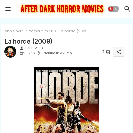
Ana Sayfa
zombi filmleri
La horde (2009)
La horde (2009)
person
Fatih Varlık
share
0
26.2.16
1 dakikalık okuma