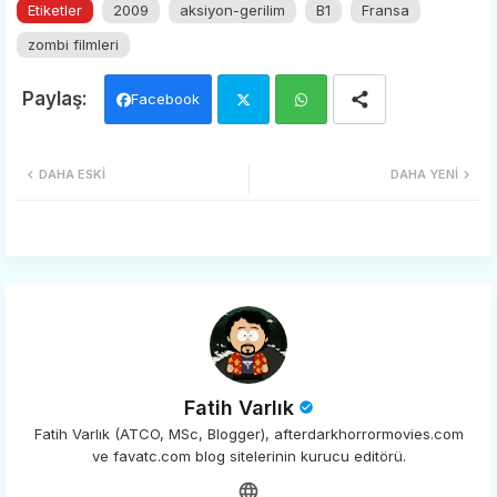
Etiketler
2009
aksiyon-gerilim
B1
Fransa
zombi filmleri
Facebook
Twi
Wh
DAHA ESKI
DAHA YENI
tter
ats
app
Fatih Varlık
Fatih Varlık (ATCO, MSc, Blogger), afterdarkhorrormovies.com
ve favatc.com blog sitelerinin kurucu editörü.