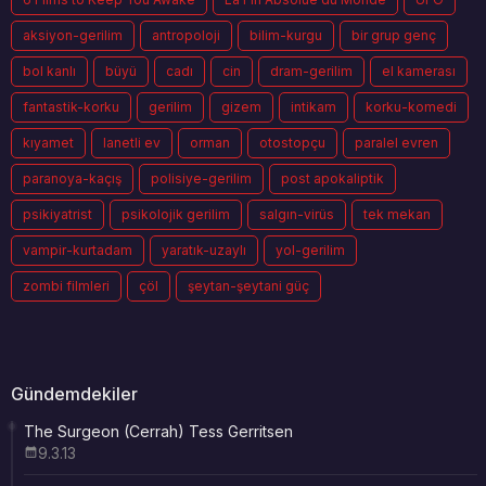
aksiyon-gerilim
antropoloji
bilim-kurgu
bir grup genç
bol kanlı
büyü
cadı
cin
dram-gerilim
el kamerası
fantastik-korku
gerilim
gizem
intikam
korku-komedi
kıyamet
lanetli ev
orman
otostopçu
paralel evren
paranoya-kaçış
polisiye-gerilim
post apokaliptik
psikiyatrist
psikolojik gerilim
salgın-virüs
tek mekan
vampir-kurtadam
yaratık-uzaylı
yol-gerilim
zombi filmleri
çöl
şeytan-şeytani güç
Gündemdekiler
The Surgeon (Cerrah) Tess Gerritsen
9.3.13