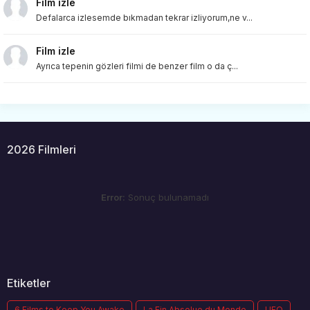
Film izle
Defalarca izlesemde bıkmadan tekrar izliyorum,ne v...
Film izle
Ayrıca tepenin gözleri filmi de benzer film o da ç...
2026 Filmleri
Error:
Sonuç bulunamadı
Etiketler
6 Films to Keep You Awake
La Fin Absolue du Monde
UFO