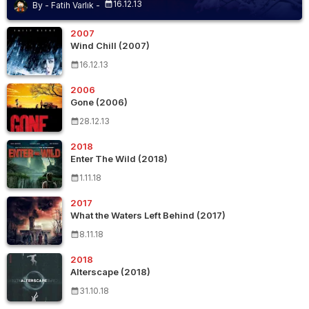
16.12.13
Fatih Varlık
2007
Wind Chill (2007)
16.12.13
2006
Gone (2006)
28.12.13
2018
Enter The Wild (2018)
1.11.18
2017
What the Waters Left Behind (2017)
8.11.18
2018
Alterscape (2018)
31.10.18