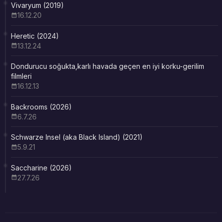
Vivaryum (2019)
16.12.20
Heretic (2024)
13.12.24
Dondurucu soğukta,karlı havada geçen en iyi korku-gerilim
filmleri
16.12.13
Backrooms (2026)
6.7.26
Schwarze Insel (aka Black Island) (2021)
5.9.21
Saccharine (2026)
27.7.26