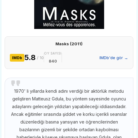
Masks (2011)
OY SAYISI
5.8
/ 10
IMDb'de gör →
IMDb
840
1970' li yıllarda kendi adını verdiği bir aktörlük metodu
geliştiren Matteusz Gdula, bu yöntem sayesinde oyuncu
adaylarını geleceğin yıldızları yapabileceği iddiasındadır.
Ancak eğitimler sırasında şiddet ve korku içerikli seanslar
düzenlediği basına yansıyan ve öğrencilerinden
bazılarının gizemli bir şekilde ortadan kaybolması
haberleriyle köşeye sıkışmaya başlayan Gdula, olan