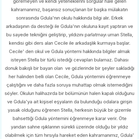
göremeyen ve kendi yeteneklerini sorgular hale gelen
kahramanımız, başarısız sonuçlanan bir başka mülakatın
sonrasında Gdula'nın okulu hakkında bilgi alır. Erkek
arkadaşının da desteği ile Gdula'nın okuluna kayıt yaptıran ve
bu sayede tekniğini geliştirip, yıldızını parlatmayı uman Stella,
kendisi gibi ders alan Cecile ile arkadaşlık kurmaya başlar.
Cecile' den okul ve Gdula yöntemi hakkında bilgiler almak
isteyen Stella bir türlü istediği cevapları bulamaz. Dahası
donuk bakışlı bir bayan olan ve gözlerinde bir şeyler sakladığı
her halinden belli olan Cecile, Gdula yöntemini öğrenmeye
çalıştığını ve daha fazla soruya muhattap olmak istemediğini
söyler. Okulun halihazırda bir bölümünün halen kapalı olduğunu
ve Gdula'ya ait kişisel eşyaların da bulunduğu odalara girişin
yasak olduğunu öğrenen Stella, herkesin büyük bir gizemle
bahsettiği Gdula yöntemini öğrenmeye karar verir. Öte
yandan sahne ışıklarının sürekli üzerinde olduğu bir yıldız
olabilmek için tüm hırsıyla hareket eden kahramanımız, Gdula'