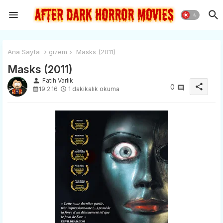
Ana Sayfa
gizem
Masks (2011)
Masks (2011)
person
Fatih Varlık
share
0
19.2.16
1 dakikalık okuma