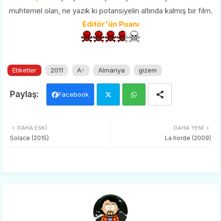
muhtemel olan, ne yazık ki potansiyelin altında kalmış bir film.
Editör'ün Puanı
Etiketler
2011
A-
Almanya
gizem
Facebook
Twi
Wh
DAHA ESKI
DAHA YENI
tter
ats
Solace (2015)
La horde (2009)
app