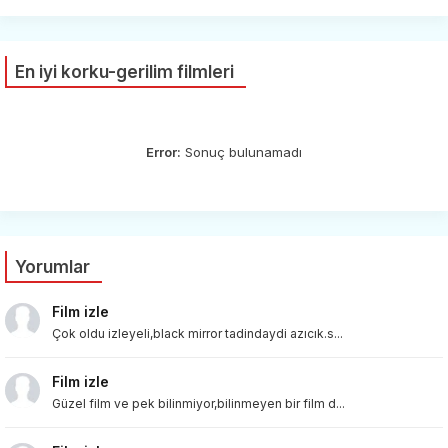
En iyi korku-gerilim filmleri
Error:
Sonuç bulunamadı
Yorumlar
Film izle
Çok oldu izleyeli,black mirror tadindaydi azıcık.s...
Film izle
Güzel film ve pek bilinmiyor,bilinmeyen bir film d...