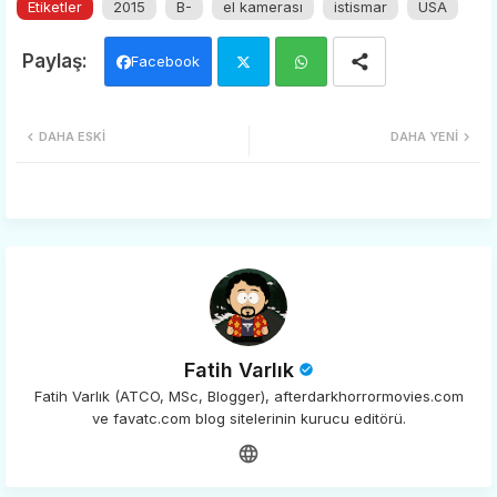
Etiketler
2015
B-
el kamerası
istismar
USA
Facebook
Twi
Wh
DAHA ESKI
DAHA YENI
tter
ats
app
Fatih Varlık
Fatih Varlık (ATCO, MSc, Blogger), afterdarkhorrormovies.com
ve favatc.com blog sitelerinin kurucu editörü.