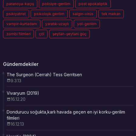
paranoya-kaçış
polisiye-gerilim
post apokaliptik
psikiyatrist
psikolojik gerilim
salgın-virüs
tek mekan
vampir-kurtadam
yaratık-uzaylı
yol-gerilim
zombi filmleri
çöl
şeytan-şeytani güç
Gündemdekiler
The Surgeon (Cerrah) Tess Gerritsen
9.3.13
Vivaryum (2019)
16.12.20
Dondurucu soğukta,karlı havada geçen en iyi korku-gerilim
filmleri
16.12.13