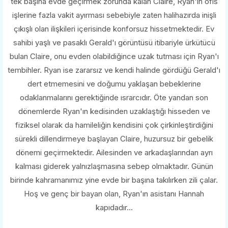
tek başına evde geçirmek zorunda kalan Claire, Ryan'ın ofis
işlerine fazla vakit ayırması sebebiyle zaten halihazırda inişli
çıkışlı olan ilişkileri içerisinde konforsuz hissetmektedir. Ev
sahibi yaşlı ve pasaklı Gerald'ı görüntüsü itibariyle ürkütücü
bulan Claire, onu evden olabildiğince uzak tutması için Ryan'ı
tembihler. Ryan ise zararsız ve kendi halinde gördüğü Gerald'ı
dert etmemesini ve doğumu yaklaşan bebeklerine
odaklanmalarını gerektiğinde ısrarcıdır. Öte yandan son
dönemlerde Ryan'ın kedisinden uzaklaştığı hisseden ve
fiziksel olarak da hamileliğin kendisini çok çirkinleştirdiğini
sürekli dillendirmeye başlayan Claire, huzursuz bir gebelik
dönemi geçirmektedir. Ailesinden ve arkadaşlarından ayrı
kalması giderek yalnızlaşmasına sebep olmaktadır. Günün
birinde kahramanımız yine evde bir başına takılırken zili çalar.
Hoş ve genç bir bayan olan, Ryan'ın asistanı Hannah
kapıdadır...