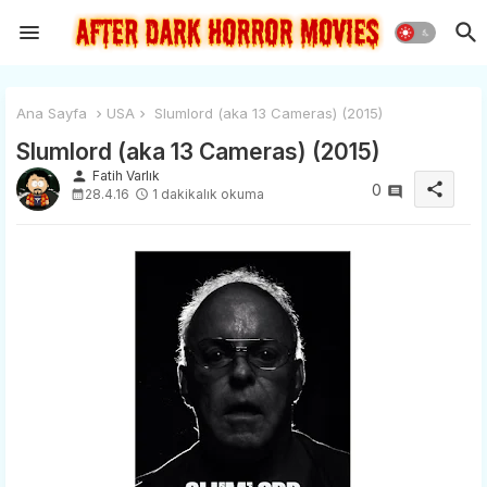
Ana Sayfa
USA
Slumlord (aka 13 Cameras) (2015)
Slumlord (aka 13 Cameras) (2015)
person
Fatih Varlık
share
0
28.4.16
1 dakikalık okuma