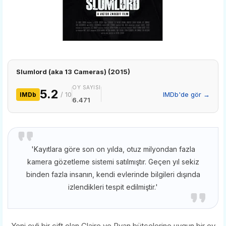
Slumlord (aka 13 Cameras) (2015)
OY SAYISI
5.2
/ 10
IMDb'de gör →
IMDb
6.471
'Kayıtlara göre son on yılda, otuz milyondan fazla
kamera gözetleme sistemi satılmıştır. Geçen yıl sekiz
binden fazla insanın, kendi evlerinde bilgileri dışında
izlendikleri tespit edilmiştir.'
Yeni evli bir çift olan Claire ve Ryan bütçelerine uygun bir ev