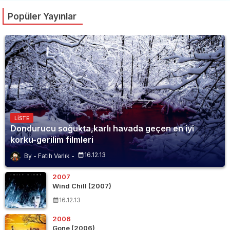
Popüler Yayınlar
LISTE
Dondurucu soğukta,karlı havada geçen en iyi
korku-gerilim filmleri
16.12.13
Fatih Varlık
2007
Wind Chill (2007)
16.12.13
2006
Gone (2006)