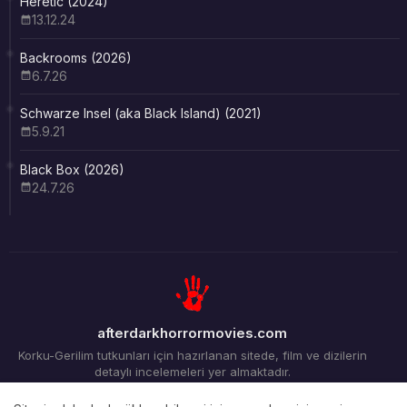
Heretic (2024)
13.12.24
Backrooms (2026)
6.7.26
Schwarze Insel (aka Black Island) (2021)
5.9.21
Black Box (2026)
24.7.26
afterdarkhorrormovies.com
Korku-Gerilim tutkunları için hazırlanan sitede, film ve dizilerin
detaylı incelemeleri yer almaktadır.