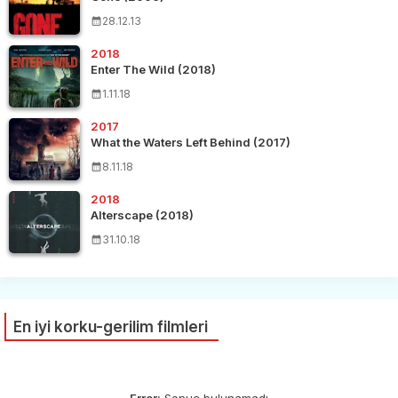
28.12.13
2018
Enter The Wild (2018)
1.11.18
2017
What the Waters Left Behind (2017)
8.11.18
2018
Alterscape (2018)
31.10.18
En iyi korku-gerilim filmleri
Error:
Sonuç bulunamadı