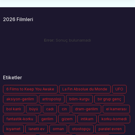
2026 Filmleri
Error:
Sonuç bulunamadı
Etiketler
6 Films to Keep You Awake
La Fin Absolue du Monde
UFO
aksiyon-gerilim
antropoloji
bilim-kurgu
bir grup genç
bol kanlı
büyü
cadı
cin
dram-gerilim
el kamerası
fantastik-korku
gerilim
gizem
intikam
korku-komedi
kıyamet
lanetli ev
orman
otostopçu
paralel evren