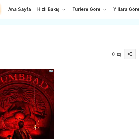
Ana Sayfa
Hızlı Bakış
Türlere Göre
Yıllara Gör
share
0