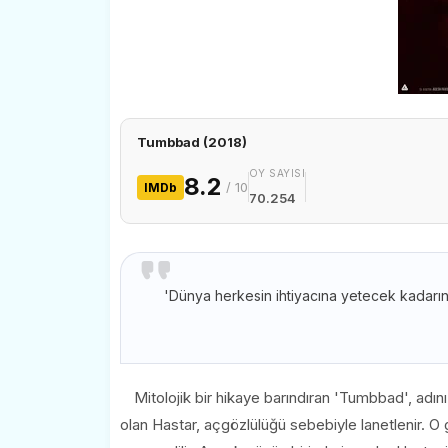
Tumbbad (2018)
OY SAYISI
8.2
/ 10
IMDb
70.254
'Dünya herkesin ihtiyacına yetecek kadarını
Mitolojik bir hikaye barındıran 'Tumbbad', adını
olan Hastar, açgözlülüğü sebebiyle lanetlenir. 