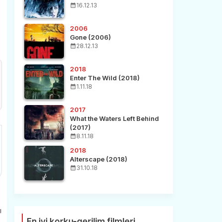
16.12.13
2006
Gone (2006)
28.12.13
2018
Enter The Wild (2018)
1.11.18
2017
What the Waters Left Behind
(2017)
8.11.18
2018
Alterscape (2018)
31.10.18
ı
En iyi korku-gerilim filmleri