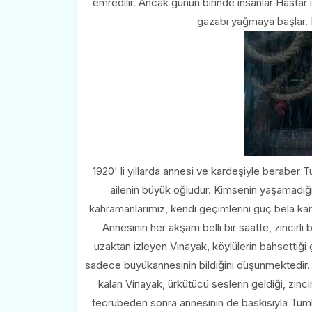
emredilir. Ancak günün birinde insanlar Hastar i
gazabı yağmaya başlar. Has
1920' li yıllarda annesi ve kardeşiyle beraber
ailenin büyük oğludur. Kimsenin yaşamadı
kahramanlarımız, kendi geçimlerini güç bela kar
Annesinin her akşam belli bir saatte, zincir
uzaktan izleyen Vinayak, köylülerin bahsettiği g
sadece büyükannesinin bildiğini düşünmektedir
kalan Vinayak, ürkütücü seslerin geldiği, zinci
tecrübeden sonra annesinin de baskısıyla Tum