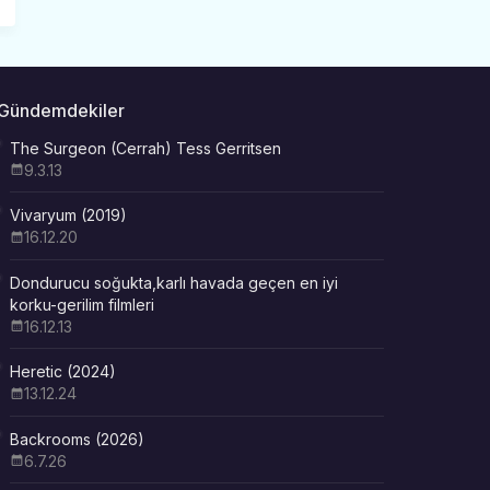
Gündemdekiler
The Surgeon (Cerrah) Tess Gerritsen
9.3.13
Vivaryum (2019)
16.12.20
Dondurucu soğukta,karlı havada geçen en iyi
korku-gerilim filmleri
16.12.13
Heretic (2024)
13.12.24
Backrooms (2026)
6.7.26