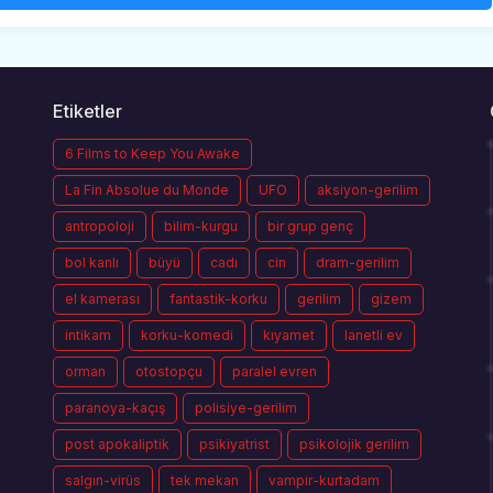
Etiketler
6 Films to Keep You Awake
La Fin Absolue du Monde
UFO
aksiyon-gerilim
antropoloji
bilim-kurgu
bir grup genç
bol kanlı
büyü
cadı
cin
dram-gerilim
el kamerası
fantastik-korku
gerilim
gizem
intikam
korku-komedi
kıyamet
lanetli ev
orman
otostopçu
paralel evren
paranoya-kaçış
polisiye-gerilim
post apokaliptik
psikiyatrist
psikolojik gerilim
salgın-virüs
tek mekan
vampir-kurtadam