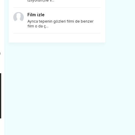
izliyorum,ne v...
Film izle
Ayrıca tepenin gözleri filmi de benzer
film o da ç...
a