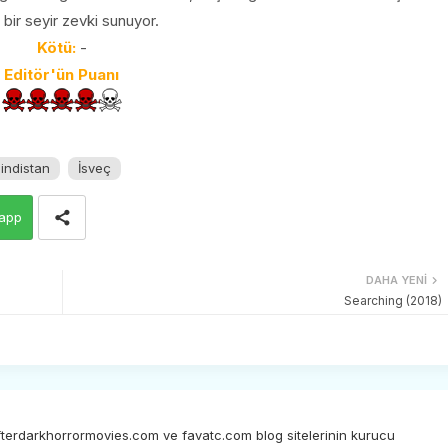
 bir seyir zevki sunuyor.
Kötü:
-
Editör'ün Puanı
indistan
İsveç
app
DAHA YENI
Searching (2018)
afterdarkhorrormovies.com ve favatc.com blog sitelerinin kurucu