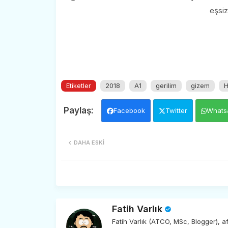
eşsiz
Etiketler
2018
A1
gerilim
gizem
H
Facebook
Twitter
Whats
DAHA ESKI
Fatih Varlık
Fatih Varlık (ATCO, MSc, Blogger), 