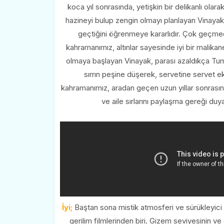
koca yıl sonrasında, yetişkin bir delikanlı olar
hazineyi bulup zengin olmayı planlayan Vinay
geçtiğini öğrenmeye kararlıdır. Çok geçmed
kahramanımız, altınlar sayesinde iyi bir malikan
olmaya başlayan Vinayak, parası azaldıkça Tu
sırrın peşine düşerek, servetine servet
kahramanımız, aradan geçen uzun yıllar sonrasın
ve aile sırlarını paylaşma gereği duy
İyi;
Baştan sona mistik atmosferi ve sürükleyici k
gerilim filmlerinden biri. Gizem seviyesinin ve