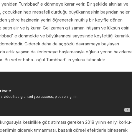
ak yeniden Tumbbad' e dönmeye karar verir. Bir şekilde altınları ve
ak, çocukken hep mesafeli durduğu büyükannesinin başından neler
en şehre hazinenin yerini öğrenerek müthiş bir keyifle dönen
e satın alır ve iş kurar. Gel zaman git zaman ihtişam ve lüksün esiri
mbbad' e dönmekte ve büyükannesi sayesinde keşfettiği karanlık
 eklemektedir. Giderek daha da açgözlü davranmaya başlayan
da artık yaşının da ilerlemeye başlamasıyla oğlunu yerine hazırlam
ar. Bu sefer baba- oğul Tumbbad' in yolunu tutacaktır...
urgusuyla kesinlikle göz atılması gereken 2018 yılının en iyi korku-
 gerilimin giderek tırmanması, başarılı görsel efektlerle birleşerek