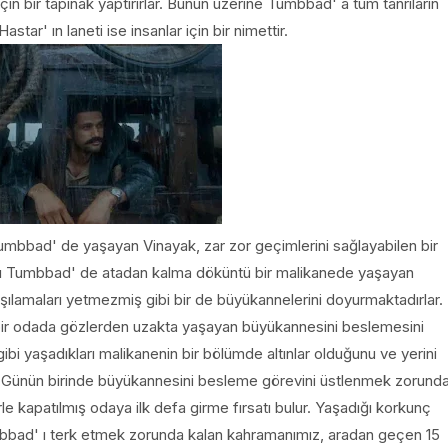
çin bir tapınak yaptırırlar. Bunun üzerine Tumbbad' a tüm tanrıların
tar' ın laneti ise insanlar için bir nimettir.
 Tumbbad' de yaşayan Vinayak, zar zor geçimlerini sağlayabilen bir
ğı Tumbbad' de atadan kalma döküntü bir malikanede yaşayan
şılamaları yetmezmiş gibi bir de büyükannelerini doyurmaktadırlar.
li bir odada gözlerden uzakta yaşayan büyükannesini beslemesini
ibi yaşadıkları malikanenin bir bölümde altınlar olduğunu ve yerini
. Günün birinde büyükannesini besleme görevini üstlenmek zorund
rle kapatılmış odaya ilk defa girme fırsatı bulur. Yaşadığı korkunç
bbad' ı terk etmek zorunda kalan kahramanımız, aradan geçen 15