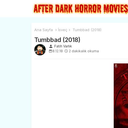
Ana Sayfa
İsveç
Tumbbad (2018)
Tumbbad (2018)
person
Fatih Varlık
8.12.18
2 dakikalık okuma