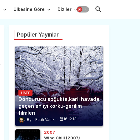
e
Ülkesine Göre
Diziler
Popüler Yayınlar
LISTE
Dondurucu soğukta,karlı havada
geçen en iyi korku-gerilim
filmleri
16.12.13
Fatih Varlık
2007
Wind Chill (2007)