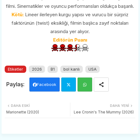
filmi. Sinematikler ve oyuncu performansları oldukça başarılı.
Kötü:
Lineer ilerleyen kurgu yapısı ve vurucu bir sürpriz
faktörünün (twist) eksikliği, filmin başlıca zayıf noktaları
arasında yer alıyor.
Editörün Puanı
Etiketler
2026
B1
bol kanlı
USA
Facebook
Twi
Wh
DAHA ESKI
DAHA YENI
tter
ats
Marionette (2020)
Lee Cronin's The Mummy (2026)
app