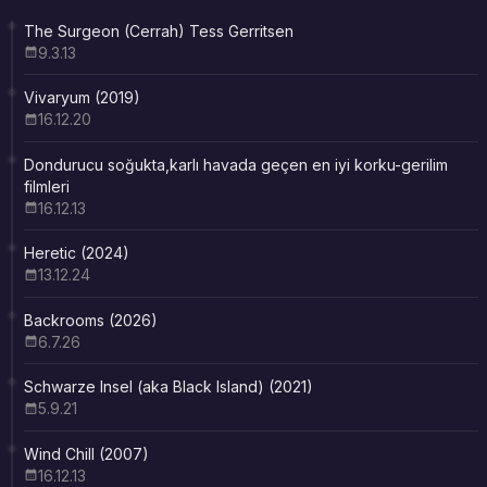
The Surgeon (Cerrah) Tess Gerritsen
9.3.13
Vivaryum (2019)
16.12.20
Dondurucu soğukta,karlı havada geçen en iyi korku-gerilim
filmleri
16.12.13
Heretic (2024)
13.12.24
Backrooms (2026)
6.7.26
Schwarze Insel (aka Black Island) (2021)
5.9.21
Wind Chill (2007)
16.12.13