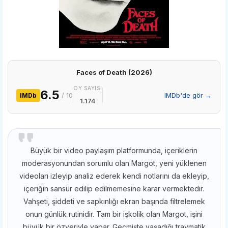
Faces of Death (2026)
OY SAYISI
6.5
/ 10
IMDb'de gör →
IMDb
1.174
Büyük bir video paylaşım platformunda, içeriklerin
moderasyonundan sorumlu olan Margot, yeni yüklenen
videoları izleyip analiz ederek kendi notlarını da ekleyip,
içeriğin sansür edilip edilmemesine karar vermektedir.
Vahşeti, şiddeti ve sapkınlığı ekran başında filtrelemek
onun günlük rutinidir. Tam bir işkolik olan Margot, işini
büyük bir özveriyle yapar. Geçmişte yaşadığı travmatik