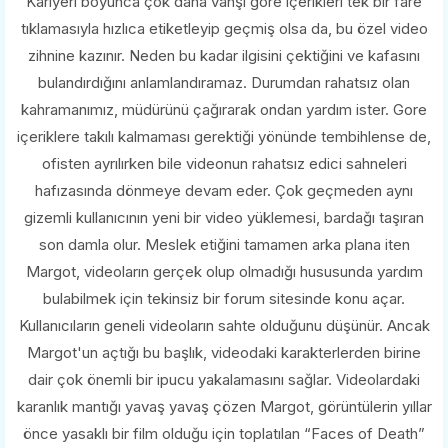
Kariyeri boyunca çok daha vahşi gore içerikleri tek bir fare
tıklamasıyla hızlıca etiketleyip geçmiş olsa da, bu özel video
zihnine kazınır. Neden bu kadar ilgisini çektiğini ve kafasını
bulandırdığını anlamlandıramaz. Durumdan rahatsız olan
kahramanımız, müdürünü çağırarak ondan yardım ister. Gore
içeriklere takılı kalmaması gerektiği yönünde tembihlense de,
ofisten ayrılırken bile videonun rahatsız edici sahneleri
hafızasında dönmeye devam eder. Çok geçmeden aynı
gizemli kullanıcının yeni bir video yüklemesi, bardağı taşıran
son damla olur. Meslek etiğini tamamen arka plana iten
Margot, videoların gerçek olup olmadığı hususunda yardım
bulabilmek için tekinsiz bir forum sitesinde konu açar.
Kullanıcıların geneli videoların sahte olduğunu düşünür. Ancak
Margot'un açtığı bu başlık, videodaki karakterlerden birine
dair çok önemli bir ipucu yakalamasını sağlar. Videolardaki
karanlık mantığı yavaş yavaş çözen Margot, görüntülerin yıllar
önce yasaklı bir film olduğu için toplatılan “Faces of Death”