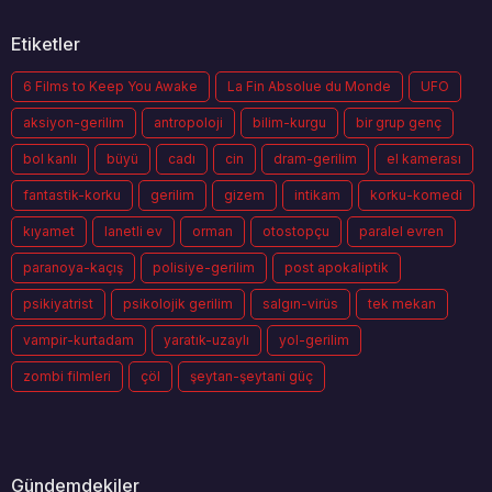
Etiketler
6 Films to Keep You Awake
La Fin Absolue du Monde
UFO
aksiyon-gerilim
antropoloji
bilim-kurgu
bir grup genç
bol kanlı
büyü
cadı
cin
dram-gerilim
el kamerası
fantastik-korku
gerilim
gizem
intikam
korku-komedi
kıyamet
lanetli ev
orman
otostopçu
paralel evren
paranoya-kaçış
polisiye-gerilim
post apokaliptik
psikiyatrist
psikolojik gerilim
salgın-virüs
tek mekan
vampir-kurtadam
yaratık-uzaylı
yol-gerilim
zombi filmleri
çöl
şeytan-şeytani güç
Gündemdekiler