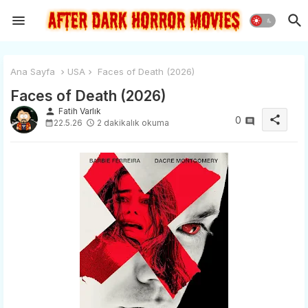
Ana Sayfa
USA
Faces of Death (2026)
Faces of Death (2026)
person
Fatih Varlık
share
0
22.5.26
2 dakikalık okuma