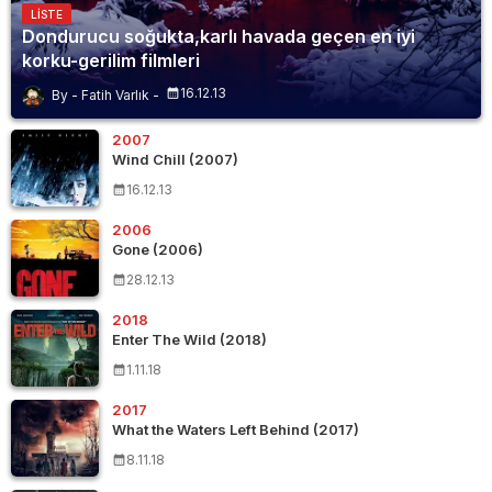
LISTE
Dondurucu soğukta,karlı havada geçen en iyi
korku-gerilim filmleri
16.12.13
Fatih Varlık
2007
Wind Chill (2007)
16.12.13
2006
Gone (2006)
28.12.13
2018
Enter The Wild (2018)
1.11.18
2017
What the Waters Left Behind (2017)
8.11.18