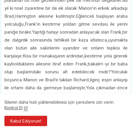
planlanan bu noel gezilerinden pek de memnun değildirler.Bu
yıl ki noel ziyaretine bir de ek olarak Marion’ın erkek arkadaşı
Brad,Harrington ailesine katılmıştır.Eğlenceli başlayan araba
yolculuğu,Frank’ın kestirme yoldan gitme sevdası ile yerini
paniğe bırakır.Yaptığı hatayı sonradan anlayacak olan Frank,bir
de dalgınlık sonrasında tehlikeli bir kaza atlatınca,uyumakta
olan bütün aile sakinlerini uyandırır ve onların tepkisi ile
karşılaşır.Kısa bir münakaşanın ardından,kestirme yola girerek
kaybolduklarını ailesine itiraf eden Frank,bakalım iyi bir baba
olup başlarındaki sorunu alt edebilecek midir?Yolculuk
boyunca Marion ve Brad’e takılan Richard,ilginç espri anlayışı
ile ortamı daha da germeye başlamıştır.Yola çıkmadan önce
yerel haritayı almayı unutan Laura ise Frank'in hışmına
Sitenin daha hızlı yüklenebilmesi için çerezlere izin verin.
uğrayacaktır.(
devamı
)
Kontrol Et
6)
Kabul Ediyorum!