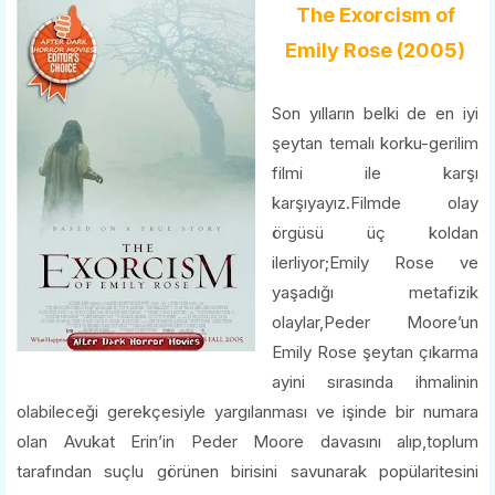
The Exorcism of
Emily Rose (2005)
Son yılların belki de en iyi
şeytan temalı korku-gerilim
filmi ile karşı
karşıyayız.Filmde olay
örgüsü üç koldan
ilerliyor;Emily Rose ve
yaşadığı metafizik
olaylar,Peder Moore’un
Emily Rose şeytan çıkarma
ayini sırasında ihmalinin
olabileceği gerekçesiyle yargılanması ve işinde bir numara
olan Avukat Erin’in Peder Moore davasını alıp,toplum
tarafından suçlu görünen birisini savunarak popülaritesini