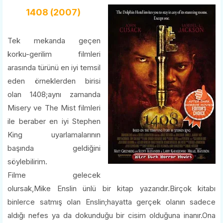
1408 (2007)
Tek mekanda geçen
korku-gerilim filmleri
arasında türünü en iyi temsil
eden örneklerden birisi
olan 1408;aynı zamanda
Misery ve The Mist filmleri
ile beraber en iyi Stephen
King uyarlamalarının
başında geldiğini
söylebilirim.
Filme gelecek
olursak,Mike Enslin ünlü bir kitap yazarıdır.Birçok kitabı
binlerce satmış olan Enslin;hayatta gerçek olanın sadece
aldığı nefes ya da dokunduğu bir cisim olduğuna inanır.Ona