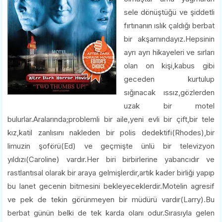
sele dönüştüğü ve şiddetli
fırtınanın ıslık çaldığı berbat
bir akşamındayız.Hepsinin
ayrı ayrı hikayeleri ve sırları
olan on kişi,kabus gibi
geceden kurtulup
sığınacak ıssız,gözlerden
uzak bir motel
bulurlar.Aralarında;problemli bir aile,yeni evli bir çift,bir tele
kız,katil zanlısını nakleden bir polis dedektifi(Rhodes),bir
limuzin şoförü(Ed) ve geçmişte ünlü bir televizyon
yıldızı(Caroline) vardır.Her biri birbirlerine yabancıdır ve
rastlantısal olarak bir araya gelmişlerdir,artık kader birliği yapıp
bu lanet gecenin bitmesini bekleyeceklerdir.Motelin agresif
ve pek de tekin görünmeyen bir müdürü vardır(Larry).Bu
berbat günün belki de tek karda olanı odur.Sırasıyla gelen