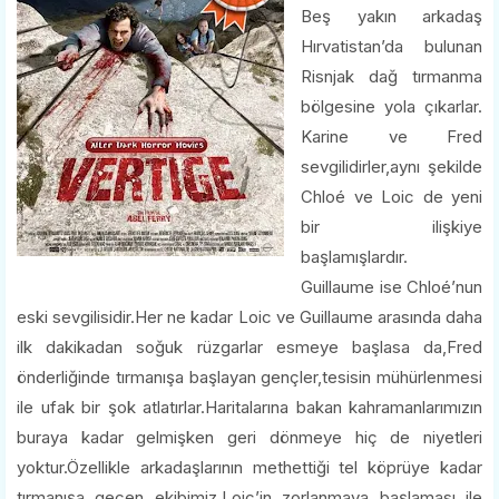
Beş yakın arkadaş
Hırvatistan’da bulunan
Risnjak dağ tırmanma
bölgesine yola çıkarlar.
Karine ve Fred
sevgilidirler,aynı şekilde
Chloé ve Loic de yeni
bir ilişkiye
başlamışlardır.
Guillaume ise Chloé’nun
eski sevgilisidir.Her ne kadar Loic ve Guillaume arasında daha
ilk dakikadan soğuk rüzgarlar esmeye başlasa da,Fred
önderliğinde tırmanışa başlayan gençler,tesisin mühürlenmesi
ile ufak bir şok atlatırlar.Haritalarına bakan kahramanlarımızın
buraya kadar gelmişken geri dönmeye hiç de niyetleri
yoktur.Özellikle arkadaşlarının methettiği tel köprüye kadar
tırmanışa geçen ekibimiz,Loic’in zorlanmaya başlaması ile