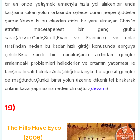
bir an önce yetişmek amacıyla hızla yol alırken,bir anda
karşısına çıkan,yolun ortasında öylece duran jeepe şiddetle
çarpar.Neyse ki bu olaydan ciddi bir yara almayan Chris’in
etrafını maceraperest bir genç grubu
sarar(Jessie,Carly,Scott,Evan ve Francine) ve onlar
tarafından neden bu kadar hızlı gittiği konusunda sorguya
çekilir.Kısa süreli bir münakaşanın ardından gençler
aralarındaki problemleri hallederler ve ortamın yatışması ile
tanışma fırsatı bulurlar.Anlaşıldığı kadarıyla bu agresif gençler
de mağdurdur.Çünkü birisi yolun üzerine dikenli tel bırakarak
onların kaza yapmasına neden olmuştur.(
devamı
)
19)
The Hills Have Eyes
(2006)