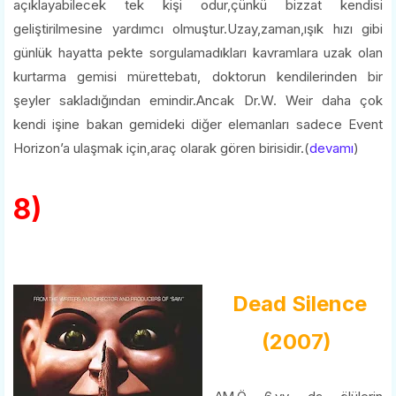
açıklayabilecek tek kişi odur,çünkü bizzat kendisi
geliştirilmesine yardımcı olmuştur.Uzay,zaman,ışık hızı gibi
günlük hayatta pekte sorgulamadıkları kavramlara uzak olan
kurtarma gemisi mürettebatı, doktorun kendilerinden bir
şeyler sakladığından emindir.Ancak Dr.W. Weir daha çok
kendi işine bakan gemideki diğer elemanları sadece Event
Horizon’a ulaşmak için,araç olarak gören birisidir.(
devamı
)
8)
Dead Silence
(2007)