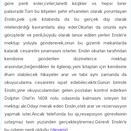
göre perili evler,cinler,lanetli köşkler vs hepsi birer
palavradır.Tüm bu klişeleri şehir efsaneleri olarak yorumlayan
Enslin,pek çok kitabında da bu gerçek dışı olarak
nitelendirdiği kavramlarla alay eder.Okurları da onunla aynı
görüştedir ve perili,büyülü olarak lanse edilen yerleri Enslin’e
mektup yoluyla göndererek,onun bu gizemli mekanlarda
kalarak cesaretini sınamasını isterler. Enslin okurları tarafından
kendisine gönderilen düzinelerce mektup
arasından,beğendikleri ile ilgilenip,yeni kitapları için kendisine
ilham olabilecek hikayeler arar ve tabii aynı zamanda da
okuyucularına cesaretini ispat edebilecektir.Günün birinde
Enslin,yine okuyucularından gelen postaları kontrol ederken
Dolphin Otel’in 1408 nolu odasında kalmasını isteyen bir
mektup alır.Odayı merak eden Enslin,oteli arar ve rezervasyon
yapmak ister.Ancak telefonda bu işi,resepsiyon görevlisinin
uzlaşmaz tavrı yüzünden gerçekleştiremez.Görevli Enslin’e
bu odanın perili olduğu (
devamı
)