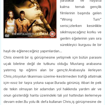
yaratıklar ve hayatta
kalma temalı gençlik
filmlerinin başında gelen
“Wrong Turn”
serisi,izlerken kesinlikle
sıkılmayacağınız korku ve
gerilim öğelerinin yanı sıra
sürekleyici kurgusu ile bir
hayli de eğleneceğiniz yapımlardan...
Chris önemli bir iş görüşmesine yetişmek için bütün parasını
uçak biletine değil de tutkunu olduğu Mustang arabasına
yatırmış tıp eğitimi alan bir gençtir.Arabasıyla ilerleyen
Chris,otoyolun tıkanması üzerine-kestirmeden trafiği atlatmak
için-ıssız bir taşra yoluna sapar.Burada görünüş itibari ile pek
de tekin olmayan bir adamdan yol hakkında yardım alır ve
onun gösterdiği harita üzerindeki tali yol hattından ilerlemeye
devam eder.Bu yolu ilk defa kullanan Chris,iş görüşmesine de