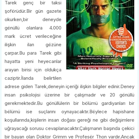
Tarek genç bir taksi
şoförüdür.Bir gün gazete
okurken,bir deneyde
gönüllü olanlara 4.000
mark ücret verileceğine
ilişkin ilan gözüne
çarpar.Bu para Tarek gibi
hayatta yeni heyecanlar
arayan birisi için oldukça
caziptir.İlanda belirtilen
adrese giden Tarek,deneyin içeriği ilişkin bilgiler edinir.Deney
insan psikolojisi üzerine bir çalışmadır ve 20 gönüllü
gerekmektedir.Bu gönüllülerin bir bölümü gardiyanları bir
bölümü ise suçlarını oynayacaktır.Böylece hapishane
koşullarında,kişilerin insan doğası gereği ne gibi değişimlere
uğrayacağı sorusu cevaplanacaktır.Çalışmanın başında çekici
bir bayan olan Doktor Grimm ve Profesör Thon vardır.Ancak