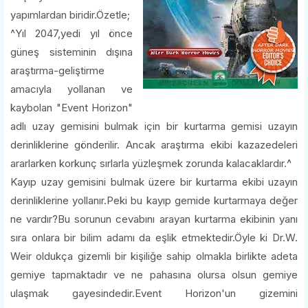
yapımlardan biridir.Özetle;
^Yıl 2047,yedi yıl önce
güneş sisteminin dışına
araştırma-geliştirme
amacıyla yollanan ve
kaybolan "Event Horizon"
adlı uzay gemisini bulmak için bir kurtarma gemisi uzayın
derinliklerine gönderilir. Ancak araştırma ekibi kazazedeleri
ararlarken korkunç sırlarla yüzleşmek zorunda kalacaklardır.^
Kayıp uzay gemisini bulmak üzere bir kurtarma ekibi uzayın
derinliklerine yollanır.Peki bu kayıp gemide kurtarmaya değer
ne vardır?Bu sorunun cevabını arayan kurtarma ekibinin yanı
sıra onlara bir bilim adamı da eşlik etmektedir.Öyle ki Dr.W.
Weir oldukça gizemli bir kişiliğe sahip olmakla birlikte adeta
gemiye tapmaktadır ve ne pahasına olursa olsun gemiye
ulaşmak gayesindedir.Event Horizon'un gizemini