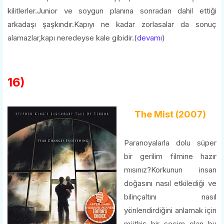
kilitlerler.Junior ve soygun planına sonradan dahil ettiği
arkadaşı şaşkındır.Kapıyı ne kadar zorlasalar da sonuç
alamazlar,kapı neredeyse kale gibidir.(
devamı
)
16)
The Mist (2007)
Paranoyalarla dolu süper
bir gerilim filmine hazır
mısınız?Korkunun insan
doğasını nasıl etkilediği ve
bilinçaltını nasıl
yönlendirdiğini anlamak için
müthiş bir seçim olan bu