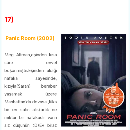
17)
Panic Room (2002)
Meg Altman,eşinden kısa
süre evvel
boşanmıştır.Eşinden aldığı
nafaka sayesinde,
kızıyla(Sarah) beraber
yaşamak üzere
Manhattan’da devasa ,lüks
bir ev satın alır.(artık ne
miktar bir nafakadır varın
siz düşünün :D)Ev biraz