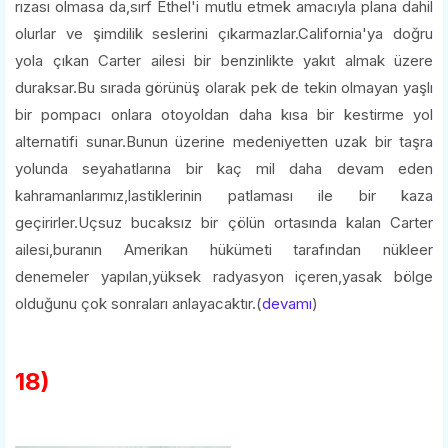
rızası olmasa da,sırf Ethel'i mutlu etmek amacıyla plana dahil
olurlar ve şimdilik seslerini çıkarmazlar.California'ya doğru
yola çıkan Carter ailesi bir benzinlikte yakıt almak üzere
duraksar.Bu sırada görünüş olarak pek de tekin olmayan yaşlı
bir pompacı onlara otoyoldan daha kısa bir kestirme yol
alternatifi sunar.Bunun üzerine medeniyetten uzak bir taşra
yolunda seyahatlarına bir kaç mil daha devam eden
kahramanlarımız,lastiklerinin patlaması ile bir kaza
geçirirler.Uçsuz bucaksız bir çölün ortasında kalan Carter
ailesi,buranın Amerikan hükümeti tarafından nükleer
denemeler yapılan,yüksek radyasyon içeren,yasak bölge
olduğunu çok sonraları anlayacaktır.(
devamı
)
18)