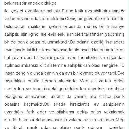
bakımsızdır ancak oldukça
ilgi çekici özelliklere sahiptir.Bu üç katlı ev;dahili bir asansör
ve bir düzine oda içermektedir.Geniş bir güvenlik sistemini de
bulunduran malikane, şehrin ortasında müthiş bir mimariye
sahiptir. İşin ilginci ise evin eski sahipleri tarafından yaptırılmış
bir de panik odası bulunmaktadır.Bu odanın özelliği ise adeta
evin içinde kilitli bir kasa havasında olmasıdır.Harici bir telefon
hattı,evin dört bir yanını gözetleyen monitörler ve dışarıdan
açılması imkansız kilit sistemine sahiptir.Kahrolası zenginler :D
İnsan zengin olunca canının da ayrı bir kıymeti oluyor tabii.Eve
taşındıkları günün hemen akabinde Meg alt kattan gelen
seslerden ve monitördeki görüntülerden davetsiz misafirler
olduğunu anlar.Amacı Sarah’ı da yanına alıp hızlıca panik
odasına kaçmaktır.Bu sırada hırsızlarda ev sahiplerinin
uyandığını fark eder ve silahlarını çekip onları yakalamak
isterler.Kısa süreli bir asansör kovalamacasının ardından Meg
ve Sarah panik odasına ulaşıp panik odasını içeriden