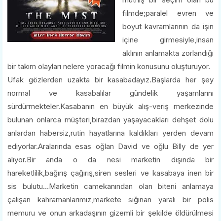
filmde;paralel evren ve
boyut kavramlarının da işin
içine girmesiyle,insan
aklının anlamakta zorlandığı
bir takım olayları nelere yoracağı filmin konusunu oluşturuyor.
Ufak gözlerden uzakta bir kasabadayız.Başlarda her şey
normal ve kasabalılar gündelik yaşamlarını
sürdürmekteler.Kasabanın en büyük alış-veriş merkezinde
bulunan onlarca müşteri,birazdan yaşayacakları dehşet dolu
anlardan habersiz,rutin hayatlarına kaldıkları yerden devam
ediyorlar.Aralarında esas oğlan David ve oğlu Billy de yer
alıyor.Bir anda o da nesi marketin dışında bir
hareketlilik,bağırış çağırış,siren sesleri ve kasabaya inen bir
sis bulutu…Marketin camekanından olan biteni anlamaya
çalışan kahramanlarımız,markete sığınan yaralı bir polis
memuru ve onun arkadaşının gizemli bir şekilde öldürülmesi