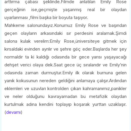
arttırma çabası şeklinde.Filmde anlatılan Emily Rose
gerçeğinin ise,geçmişte yaşanmış real bir olaydan
uyarlanması ,filmi başka bir boyuta taşıyor.
Mahkeme salonundayız.Konumuz Emily Rose ve başından
geçen olayların arkasındaki sır perdesini aralamak.Şimdi
salona kulak verelim:Emily Rose,üniversiteye gitmek için
kırsaldaki evinden ayrılır ve şehre göç eder.Başlarda her şey
normaldir ta ki kaldığı odasında bir gece yarısı yaşayacağı
dehşet verici olaya dek.Saat gece üç sıralarıdır ve Emily’nin
odasında zaman durmuştur.Emily ilk olarak burnuna gelen
yanık kokusunun nereden geldiğini anlamaya çalışır.Ardından
eklemleri ve uzuvları kontrolden çıkan kahramanımız,panikler
ve neler olduğunu kavrayamadan bu metafizik olaydan
kurtulmak adına kendini toplayıp koşarak yurttan uzaklaşır.
(
devamı
)