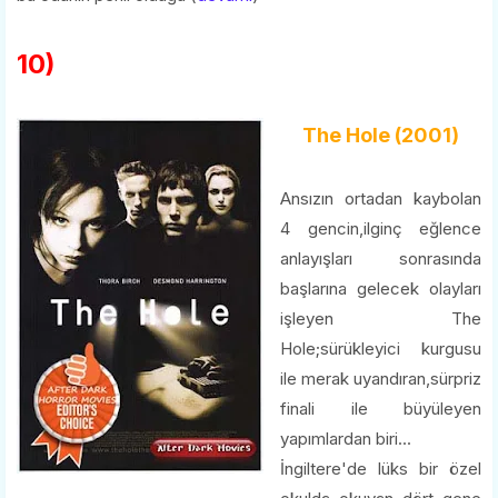
10)
The Hole (2001)
Ansızın ortadan kaybolan
4 gencin,ilginç eğlence
anlayışları sonrasında
başlarına gelecek olayları
işleyen The
Hole;sürükleyici kurgusu
ile merak uyandıran,sürpriz
finali ile büyüleyen
yapımlardan biri...
İngiltere'de lüks bir özel