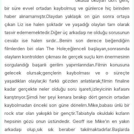
okulda okuyan dört genç
bir süre evvel ortadan kaybolmuş ve günlerce hiç birinden
haber alınamamıştır.Olaydan yaklaşık on gün sonra ortaya
çıkan Liz ise halen şoktadır ve yaşadığı olayları tam olarak
tasvir edememektedir.Diğer üç arkadaşı ne olduğu sorusunun
cevabı ise halen sırdır…Benim son derece beğendiğim
filmlerden biri olan The Hole;eğlenceli başlayan,sonrasında
olayların kontrolden çıkması ile gerçek suçlu kim önermesinin
sorgulandığı başarılı gerilim yapımlarından.Filmin konusuna
gelecek olursak;gençlerin kaybolması ve o süreçte
yaşadıkları olaylar,iki farklı gözden anlatılarak,filmin finaline
kadar gerçekte neler olduğu soru işareti,izleyicinin kafasını
karıştırıyor.Şimdi her şeyi kenara bırakıp dört gencin ortadan
kaybolmadan önceki son güne dönelim.Mike,babası ünlü bir
rock star olan yakışıklı bir gençtir.Tabiatıyla okuldaki kızların
hepsinin gözü onun üstündedir. Geoff ise Mike’ın en yakın
arkadaşı olup,sık sık beraber takılmaktadırlar.Başlarda