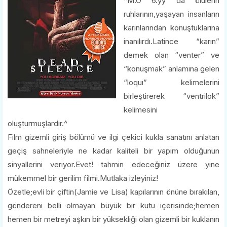
^M.Ö 6.yy da ölülerin
ruhlarının,yaşayan insanların
karınlarından konuştuklarına
inanılırdı.Latince “karın”
demek olan “venter” ve
“konuşmak” anlamına gelen
“loquı” kelimelerini
birleştirerek “ventrilok”
kelimesini
oluşturmuşlardır.^
Film gizemli giriş bölümü ve ilgi çekici kukla sanatını anlatan
geçiş sahneleriyle ne kadar kaliteli bir yapım olduğunun
sinyallerini veriyor.Evet! tahmin edeceğiniz üzere yine
mükemmel bir gerilim filmi.Mutlaka izleyiniz!
Özetle;evli bir çiftin(Jamie ve Lisa) kapılarının önüne bırakılan,
göndereni belli olmayan büyük bir kutu içerisinde;hemen
hemen bir metreyi aşkın bir yüksekliği olan gizemli bir kuklanın