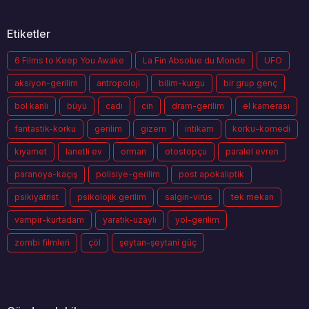
Etiketler
6 Films to Keep You Awake
La Fin Absolue du Monde
UFO
aksiyon-gerilim
antropoloji
bilim-kurgu
bir grup genç
bol kanlı
büyü
cadı
cin
dram-gerilim
el kamerası
fantastik-korku
gerilim
gizem
intikam
korku-komedi
kıyamet
lanetli ev
orman
otostopçu
paralel evren
paranoya-kaçış
polisiye-gerilim
post apokaliptik
psikiyatrist
psikolojik gerilim
salgın-virüs
tek mekan
vampir-kurtadam
yaratık-uzaylı
yol-gerilim
zombi filmleri
çöl
şeytan-şeytani güç