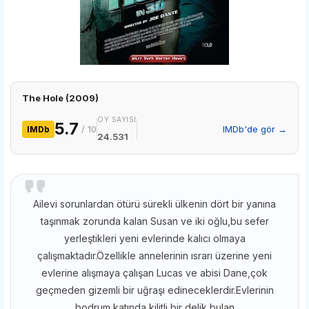
The Hole (2009)
OY SAYISI
5.7
/ 10
IMDb'de gör →
IMDb
24.531
Ailevi sorunlardan ötürü sürekli ülkenin dört bir yanına
taşınmak zorunda kalan Susan ve iki oğlu,bu sefer
yerleştikleri yeni evlerinde kalıcı olmaya
çalışmaktadır.Özellikle annelerinin ısrarı üzerine yeni
evlerine alışmaya çalışan Lucas ve abisi Dane,çok
geçmeden gizemli bir uğraşı edineceklerdir.Evlerinin
bodrum katında kilitli bir delik bulan