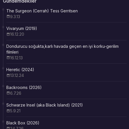
Gündemdekiler
The Surgeon (Cerrah) Tess Gerritsen
9.3.13
Vivaryum (2019)
16.12.20
Dondurucu soğukta,karlı havada geçen en iyi korku-gerilim
filmleri
16.12.13
Heretic (2024)
13.12.24
Backrooms (2026)
6.7.26
Schwarze Insel (aka Black Island) (2021)
5.9.21
Black Box (2026)
24.7.26