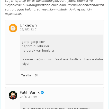
Lütfen ofansif bir dil kullanmadığınızdan, yapıcı öneriler ve
eleştirilerde bulunduğunuzdan emin olun. Yorumlar denetlendikten
sonra uygun bulunursa yayımlanmaktadır. Anlayışınız için
teşekkürler.
Unknown
23/3/12 22:01
garip garip filer
hepbizi bulabilirler
ne gerek var bunlara
tasarımı değiştirmişin fakat eski tas9•rım bence daha
iyiydi
Yanıtla
Sil
Fatih Varlık
24/3/12 11:50
Uzun süredir sidebarları yan yana kullanmak