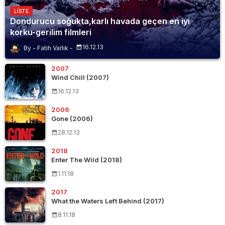
LISTE
Dondurucu soğukta,karlı havada geçen en iyi
korku-gerilim filmleri
16.12.13
Fatih Varlık
2007
Wind Chill (2007)
16.12.13
2006
Gone (2006)
28.12.13
2018
Enter The Wild (2018)
1.11.18
2017
What the Waters Left Behind (2017)
8.11.18