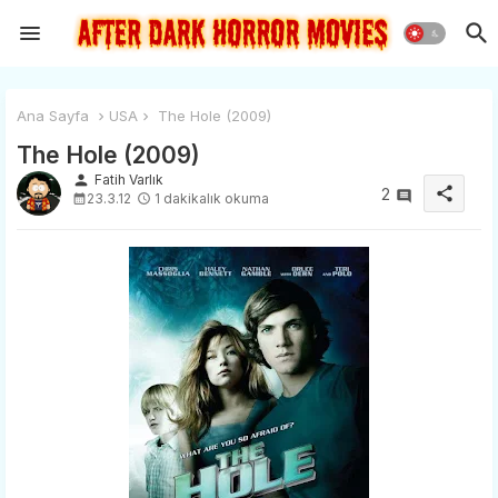
Ana Sayfa
USA
The Hole (2009)
The Hole (2009)
person
Fatih Varlık
share
2
23.3.12
1 dakikalık okuma